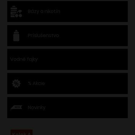
Bázy a nikotín
Príslušenstvo
Vodné fajky
% Akcie
Novinky
Kolok A