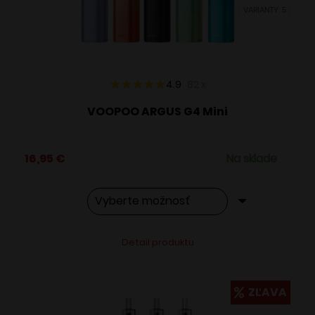
VARIANTY: 5
na
stránke
produktu.
4.9
82
x
VOOPOO ARGUS G4 Mini
16,95
€
Na sklade
Tento
Alternative:
Detail produktu
produkt
má
viacero
ZĽAVA
variantov.