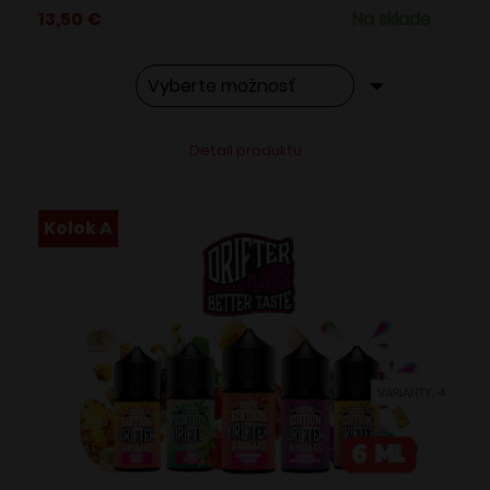
13,50
€
Na sklade
Tento
Alternative:
Detail produktu
produkt
má
viacero
Kolok A
variantov.
Možnosti
si
môžete
vybrať
VARIANTY: 4
na
stránke
produktu.