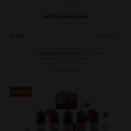
4.8
87
x
Drifter Exotic 6ml
6,95
€
Na sklade
Tento
Alternative:
Detail produktu
produkt
má
viacero
Kolok A
variantov.
Možnosti
si
môžete