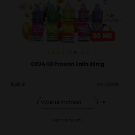
môžete
vybrať
VARIANTY: 7
na
stránke
produktu.
4.9
134
x
OXVA OX Passion Salts 20mg
8,25
€
Na sklade
Tento
Alternative:
Detail produktu
produkt
má