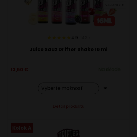
vybrať
VARIANTY: 6
na
stránke
produktu.
4.9
143
x
Juice Sauz Drifter Shake 16 ml
13,50
€
Na sklade
Tento
Alternative:
Detail produktu
produkt
má
viacero
Kolok A
variantov.