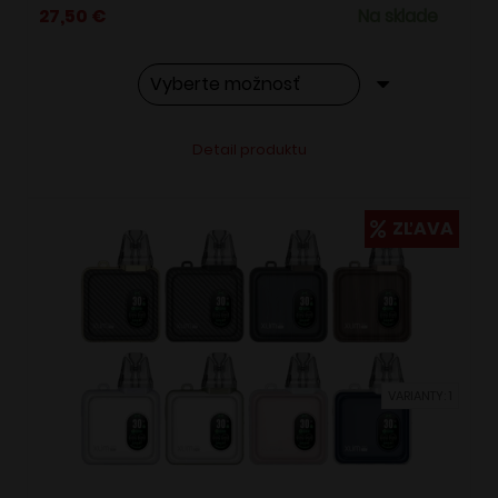
27,50
€
Na sklade
Tento
Alternative:
Detail produktu
produkt
má
viacero
ZĽAVA
variantov.
Možnosti
si
môžete
vybrať
VARIANTY: 1
na
stránke
produktu.