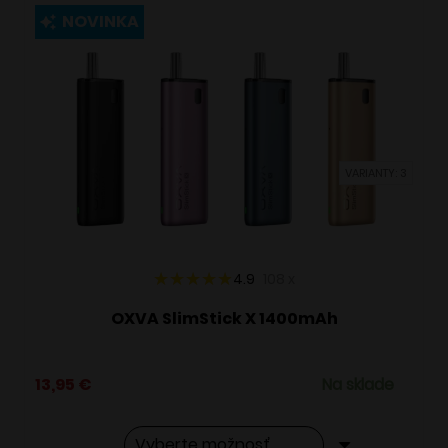
viacero
NOVINKA
variantov.
Možnosti
si
môžete
vybrať
VARIANTY: 3
na
stránke
produktu.
4.9
108
x
OXVA SlimStick X 1400mAh
13,95
€
Na sklade