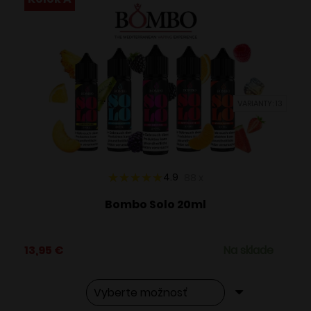
VARIANTY: 13
4.9
88
x
Bombo Solo 20ml
13,95
€
Na sklade