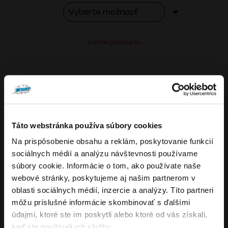
Tento
Alternative:
Detail produktu
produkt
má
viacero
variantov.
Možnosti
si
Táto webstránka používa súbory cookies
môžete
Na prispôsobenie obsahu a reklám, poskytovanie funkcií
Overenie veku
vybrať
sociálnych médií a analýzu návštevnosti používame
VARIANTY: 7
na
súbory cookie. Informácie o tom, ako používate naše
stránke
webové stránky, poskytujeme aj našim partnerom v
Musíte mať aspoň
18
rokov pre vstup.
produktu.
oblasti sociálnych médií, inzercie a analýzy. Títo partneri
ÁNO
môžu príslušné informácie skombinovať s ďalšími
4.8
176
x
údajmi, ktoré ste im poskytli alebo ktoré od vás získali,
NIE
keď ste používali ich služby.