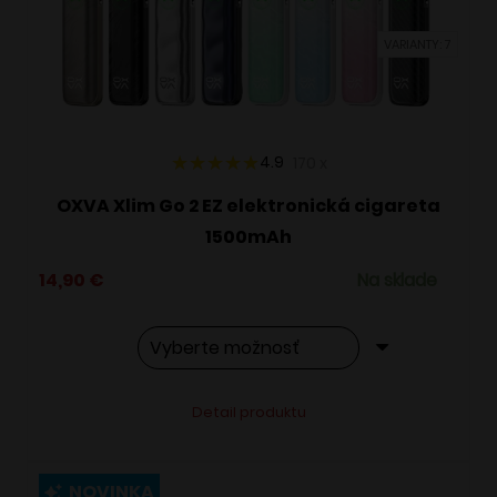
vybrať
VARIANTY: 7
na
stránke
produktu.
4.9
170
x
OXVA Xlim Go 2 EZ elektronická cigareta
1500mAh
14,90
€
Na sklade
Tento
Alternative:
Detail produktu
produkt
má
viacero
NOVINKA