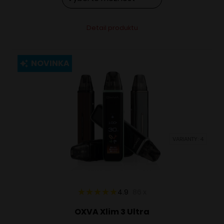
Tento
Alternative:
Detail produktu
produkt
má
viacero
NOVINKA
variantov.
Možnosti
si
môžete
vybrať
VARIANTY: 4
na
stránke
produktu.
4.9
86
x
OXVA Xlim 3 Ultra