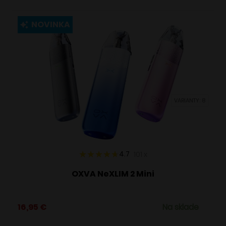
má
viacero
NOVINKA
variantov.
Možnosti
si
môžete
vybrať
VARIANTY: 8
na
stránke
produktu.
4.7
101
x
OXVA NeXLIM 2 Mini
16,95
€
Na sklade