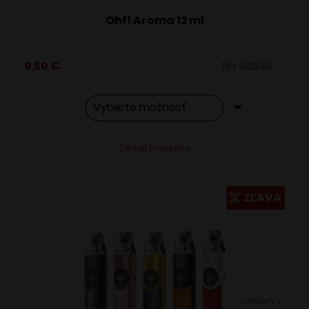
Ohf! Aroma 12 ml
9,50
€
Na sklade
Tento
Alternative:
Detail produktu
produkt
má
viacero
ZĽAVA
variantov.
Možnosti
si
môžete
vybrať
VARIANTY: 1