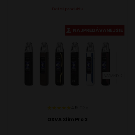
Tento
Alternative:
Detail produktu
produkt
má
viacero
NAJPREDÁVANEJŠIE
variantov.
Možnosti
si
môžete
vybrať
VARIANTY: 7
na
stránke
produktu.
4.9
112
x
OXVA Xlim Pro 3