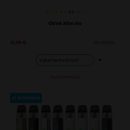
produktu.
4.9
217
x
OXVA Xlim Go
12,95
€
Na sklade
Tento
Alternative:
Detail produktu
produkt
má
viacero
NOVINKA
variantov.
Možnosti
si
môžete