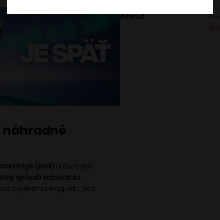
Príchuť
Bl
Wa
– náhradné
 cartridge (pod)
určený pre
stný spôsob vapovania
–
 bez dopĺňania e-liquidu, bez