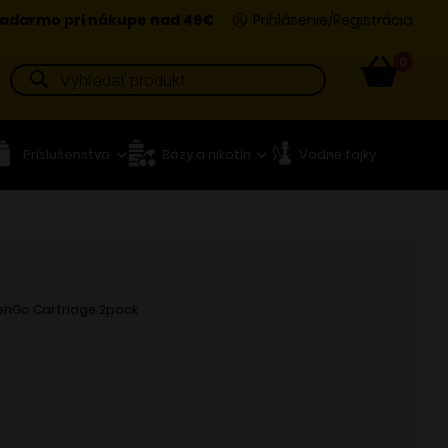
adarmo pri nákupe nad 49€
Prihlásenie/Registrácia
0
Products
search
Príslušenstvo
Bázy a nikotín
Vodné fajky
nGo Cartridge 2pack