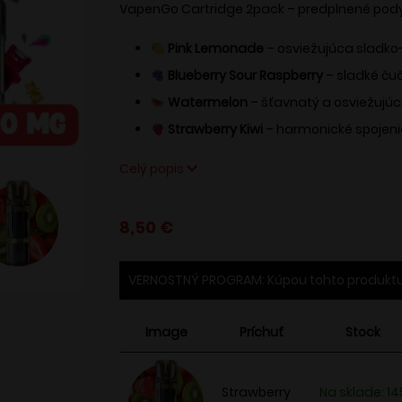
VapenGo Cartridge 2pack – predplnené pody,
Pink Lemonade
– osviežujúca sladko
Blueberry Sour Raspberry
– sladké čuč
Watermelon
– šťavnatý a osviežujúc
Strawberry Kiwi
– harmonické spojenie
Celý popis
8,50
€
VERNOSTNÝ PROGRAM: Kúpou tohto produktu
Image
Príchuť
Stock
Strawberry
Na sklade: 14