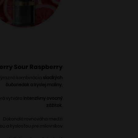
erry Sour Raspberry
Výrazná kombinácia
sladkých
čučoriedok a kyslej maliny
,
orá vytvára
intenzívny ovocný
zážitok
.
Dokonalá rovnováha medzi
ou a kyslosťou pre milovníkov