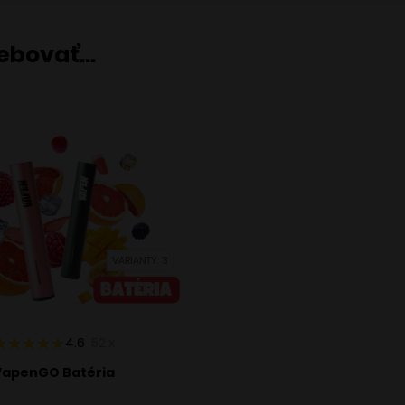
rebovať…
VARIANTY: 3
4.6
52
x
VapenGO Batéria