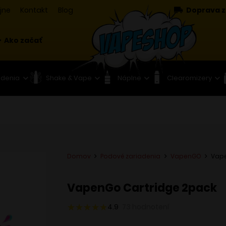
jne
Kontakt
Blog
Doprava z
Ako začať
adenia
Shake & Vape
Náplne
Clearomizery
Domov
Podové zariadenia
VapenGO
Vape
VapenGo Cartridge 2pack
4.9
73
hodnotení