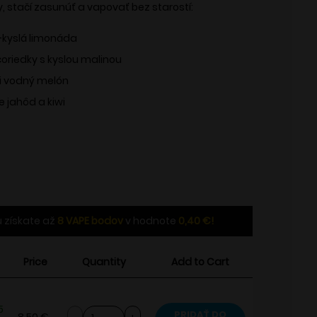
 stačí zasunúť a vapovať bez starostí:
-kyslá limonáda
oriedky s kyslou malinou
i vodný melón
 jahôd a kiwi
 získate až
8
VAPE bodov
v hodnote
0,40
€
!
Price
Quantity
Add to Cart
5
množstvo
PRIDAŤ DO