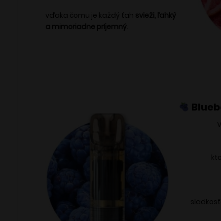
vďaka čomu je každý ťah
svieži, ľahký
a mimoriadne príjemný
.
Blueb
kt
sladkosť