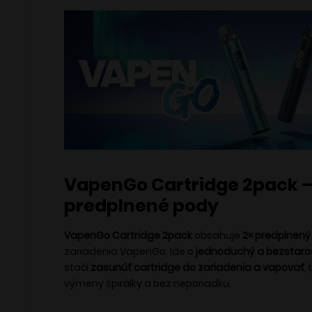
VapenGo Cartridge 2pack 
predplnené pody
VapenGo Cartridge 2pack
obsahuje
2× predplnený
zariadenia VapenGo. Ide o
jednoduchý a bezstaro
stačí
zasunúť cartridge do zariadenia a vapovať
,
výmeny špirálky a bez neporiadku.