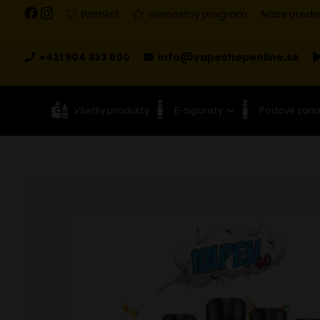
Wishlist
Vernostný program
Naše preda
+421 904 333 800
info@vapeshoponline.sk
Všetky produkty
E-cigarety
Podové zari