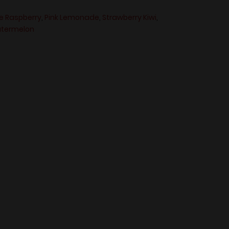
ue Raspberry
,
Pink Lemonade
,
Strawberry Kiwi
,
termelon