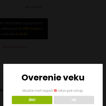
Na sklade
NÝ PROGRAM: Kúpou tohto
 získate až
8
VAPE bodov
v
hodnote
0,40
€
!
Detail produktu
Overenie veku
dodaní
Musíte mať aspoň
18
rokov pre vstup.
ÁNO
NIE