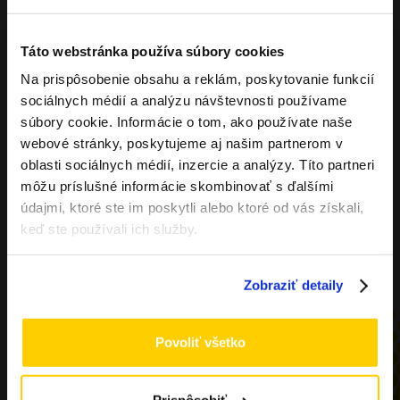
Táto webstránka používa súbory cookies
Na prispôsobenie obsahu a reklám, poskytovanie funkcií
Overenie veku
sociálnych médií a analýzu návštevnosti používame
súbory cookie. Informácie o tom, ako používate naše
webové stránky, poskytujeme aj našim partnerom v
Musíte mať aspoň
18
rokov pre vstup.
oblasti sociálnych médií, inzercie a analýzy. Títo partneri
ÁNO
môžu príslušné informácie skombinovať s ďalšími
údajmi, ktoré ste im poskytli alebo ktoré od vás získali,
NIE
keď ste používali ich služby.
Zobraziť detaily
Povoliť všetko