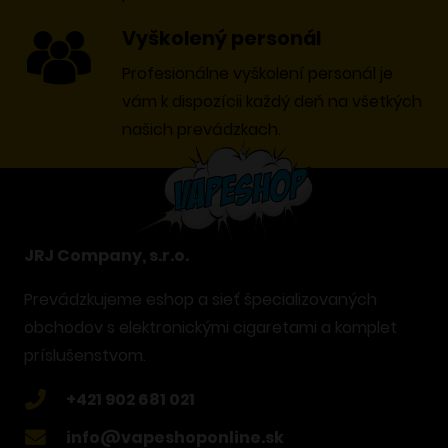
Vyškolený personál
Profesionálne vyškolení personál je
vám k dispozícii každý deň na všetkých
našich prevádzkach.
JRJ Company, s.r.o.
Prevádzkujeme eshop a sieť špecializovaných
obchodov s elektronickými cigaretami a komplet
príslušenstvom.
+421 902 681 021
info@vapeshoponline.sk