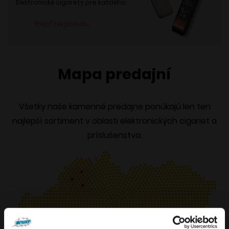
Elektronické cigarety pre každého.
Prejsť na ponuku
Mapa predajní
Všetky naše kamenné predajne ponúkajú len ten
najlepší sortiment v oblasti elektronických cigariet a
príslušenstva.