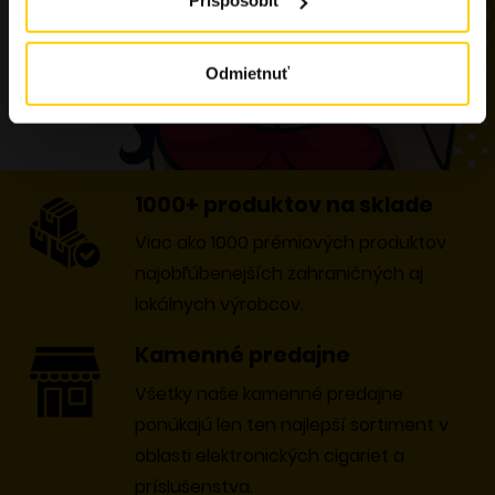
Prispôsobiť
Odmietnuť
1000+ produktov na sklade
Viac ako 1000 prémiových produktov
najobľúbenejších zahraničných aj
lokálnych výrobcov.
Kamenné predajne
Všetky naše kamenné predajne
ponúkajú len ten najlepší sortiment v
oblasti elektronických cigariet a
príslušenstva.