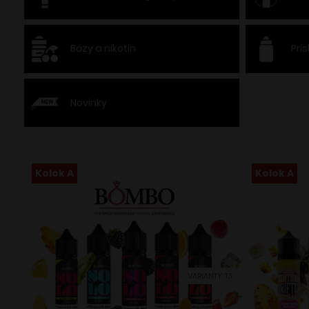
Bázy a nikotín
Prí
Novinky
Kolok A
Kolok A
VARIANTY: 13