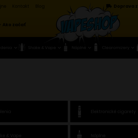
jne
Kontakt
Blog
Doprava z
Ako začať
adenia
Shake & Vape
Náplne
Clearomizery
lenia
Elektronické cigarety
ke & Vape
Náplne