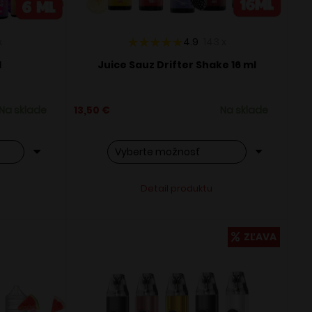
x
4.9
143
x
l
Juice Sauz Drifter Shake 16 ml
Na sklade
13,50
€
Na sklade
Tento
ve:
Alternative:
Detail produktu
produkt
má
viacero
ZĽAVA
variantov.
Možnosti
si
môžete
vybrať