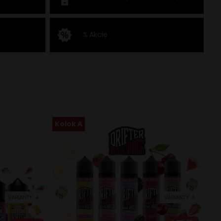
% Akcie
Kolok A
VARIANTY: 4
VARIANTY: 6