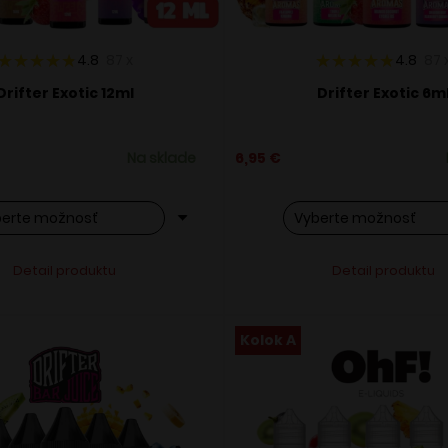
4.8
87
x
4.8
87
Drifter Exotic 12ml
Drifter Exotic 6m
Na sklade
6,95
€
o
Tento
Alternative:
Alternati
Detail produktu
Detail produktu
ukt
produkt
má
ero
viacero
Kolok A
ntov.
variantov.
osti
Možnosti
si
ete
môžete
ať
vybrať