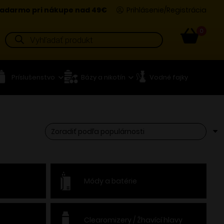
adarmo pri nákupe nad 49€
Prihlásenie/Registrácia
0
Products
search
Príslušenstvo
Bázy a nikotín
Vodné fajky
Módy a batérie
Clearomizery / Žhavící hlavy