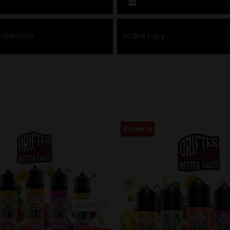
slušenstvo
Vodné fajky
Kolok A
VARIANTY: 4