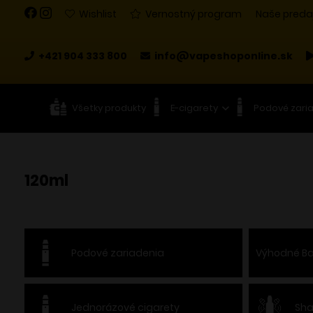
Wishlist
Vernostný program
Naše preda
+421 904 333 800
info@vapeshoponline.sk
Všetky produkty
E-cigarety
Podové zari
120ml
Podové zariadenia
Výhodné Ba
Jednorázové cigarety
Sha