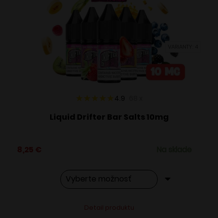
si
môžete
vybrať
VARIANTY: 4
na
stránke
produktu.
4.9
68
x
Liquid Drifter Bar Salts 10mg
8,25
€
Na sklade
Tento
Alternative:
Detail produktu
produkt