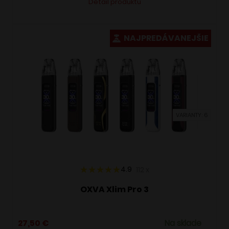
Detail produktu
produkt
má
viacero
NAJPREDÁVANEJŠIE
variantov.
Možnosti
si
môžete
vybrať
VARIANTY: 6
na
stránke
produktu.
4.9
112
x
OXVA Xlim Pro 3
27,50
€
Na sklade