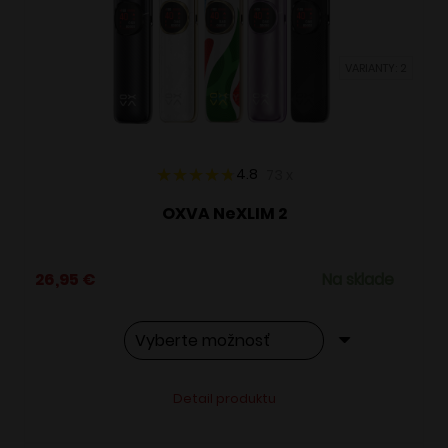
môžete
vybrať
VARIANTY: 2
na
stránke
produktu.
4.8
73
x
OXVA NeXLIM 2
26,95
€
Na sklade
Tento
Alternative:
Detail produktu
produkt
má