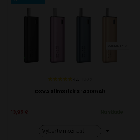
variantov.
Možnosti
si
môžete
vybrať
VARIANTY: 3
na
stránke
produktu.
4.9
108
x
OXVA SlimStick X 1400mAh
13,95
€
Na sklade