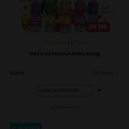
vybrať
VARIANTY: 7
na
stránke
produktu.
4.9
134
x
OXVA OX Passion Salts 20mg
8,25
€
Na sklade
Tento
Alternative:
Detail produktu
produkt
má
viacero
NOVINKA