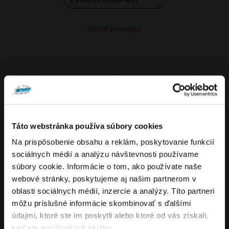
Tento
Alternative:
Detail produktu
produkt
má
viacero
variantov.
Možnosti
si
môžete
Táto webstránka používa súbory cookies
vybrať
Na prispôsobenie obsahu a reklám, poskytovanie funkcií
VARIANTY: 7
Overenie veku
na
sociálnych médií a analýzu návštevnosti používame
stránke
súbory cookie. Informácie o tom, ako používate naše
produktu.
webové stránky, poskytujeme aj našim partnerom v
Musíte mať aspoň
18
rokov pre vstup.
oblasti sociálnych médií, inzercie a analýzy. Títo partneri
4.8
176
x
ÁNO
môžu príslušné informácie skombinovať s ďalšími
OXVA NeXLIM GO elektronická cigareta
údajmi, ktoré ste im poskytli alebo ktoré od vás získali,
NIE
keď ste používali ich služby.