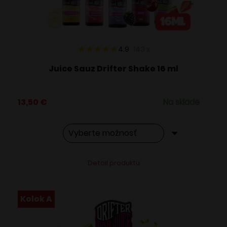
na
stránke
produktu.
4.9
143
x
Juice Sauz Drifter Shake 16 ml
13,50
€
Na sklade
Tento
Alternative:
Detail produktu
produkt
má
viacero
Kolok A
variantov.
Možnosti