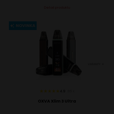
Tento
Alternative:
Detail produktu
produkt
má
viacero
NOVINKA
variantov.
Možnosti
si
môžete
vybrať
VARIANTY: 4
na
stránke
produktu.
4.9
86
x
OXVA Xlim 3 Ultra