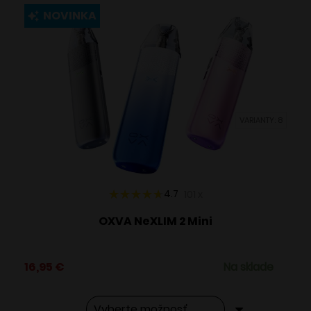
viacero
NOVINKA
variantov.
Možnosti
si
môžete
vybrať
VARIANTY: 8
na
stránke
produktu.
4.7
101
x
OXVA NeXLIM 2 Mini
16,95
€
Na sklade