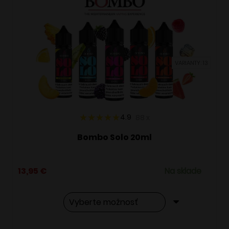
VARIANTY: 13
4.9
88
x
Bombo Solo 20ml
13,95
€
Na sklade
Tento
Alternative: