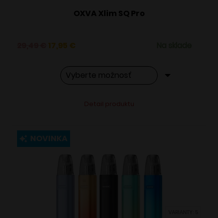
OXVA Xlim SQ Pro
Pôvodná
Aktuálna
29,49
€
17,95
€
Na sklade
cena
cena
bola:
je:
29,49 €.
17,95 €.
Tento
Alternative:
Detail produktu
produkt
má
viacero
NOVINKA
variantov.
Možnosti
si
môžete
vybrať
VARIANTY: 5