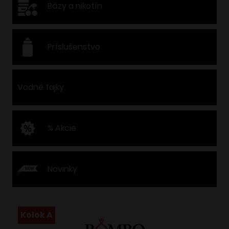
Bázy a nikotín
Príslušenstvo
Vodné fajky
% Akcie
Novinky
Kolok A