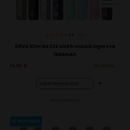
VARIANTY: 7
na
stránke
produktu.
4.9
170
x
OXVA Xlim Go 2 EZ elektronická cigareta
1500mAh
14,90
€
Na sklade
Tento
Alternative:
Detail produktu
produkt
má
viacero
NOVINKA
variantov.