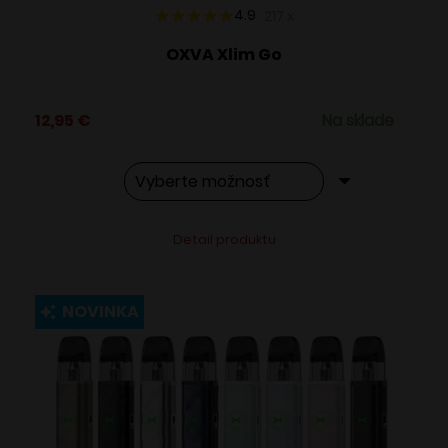
4.9
217
x
OXVA Xlim Go
12,95
€
Na sklade
Tento
Alternative:
Detail produktu
produkt
má
viacero
NOVINKA
variantov.
Možnosti
si
môžete
vybrať