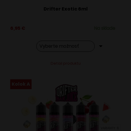
Drifter Exotic 6ml
6,95
€
Na sklade
Tento
Alternative:
Detail produktu
produkt
má
viacero
Kolok A
variantov.
Možnosti
si
môžete
vybrať
VARIANTY: 6