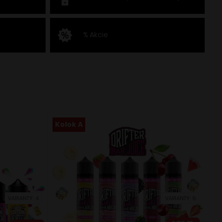
% Akcie
Kolok A
VARIANTY: 4
VARIANTY: 6