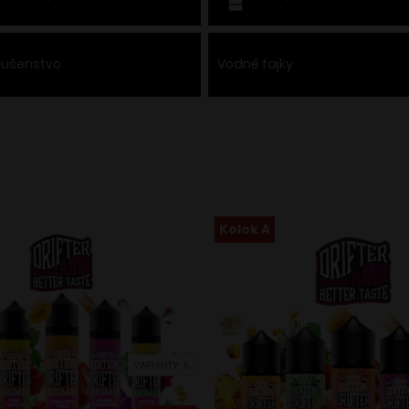
slušenstvo
Vodné fajky
Kolok A
VARIANTY: 5