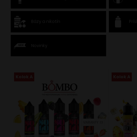
Bázy a nikotín
Prí
Novinky
Kolok A
Kolok A
VARIANTY: 13