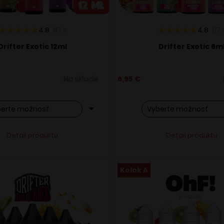
4.8
87
x
4.8
87
Drifter Exotic 12ml
Drifter Exotic 6m
Na sklade
6,95
€
o
Tento
Alternative:
Alternati
Detail produktu
Detail produktu
ukt
produkt
má
ero
viacero
Kolok A
ntov.
variantov.
osti
Možnosti
si
ete
môžete
ať
vybrať