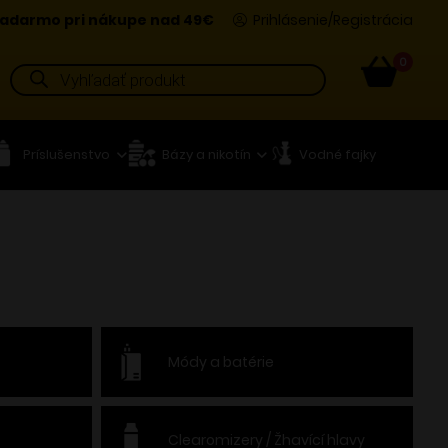
adarmo pri nákupe nad 49€
Prihlásenie/Registrácia
0
Products
search
Príslušenstvo
Bázy a nikotín
Vodné fajky
Módy a batérie
Clearomizery / Žhavící hlavy