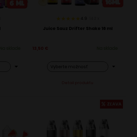
x
4.9
143
x
l
Juice Sauz Drifter Shake 16 ml
Na sklade
13,50
€
Na sklade
Tento
ve:
Alternative:
Detail produktu
produkt
má
viacero
ZĽAVA
variantov.
Možnosti
si
môžete
vybrať