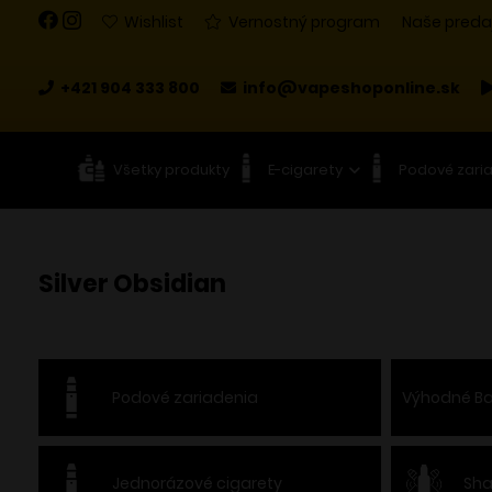
Wishlist
Vernostný program
Naše preda
+421 904 333 800
info@vapeshoponline.sk
Všetky produkty
E-cigarety
Podové zari
Silver Obsidian
Podové zariadenia
Výhodné Ba
Jednorázové cigarety
Sha