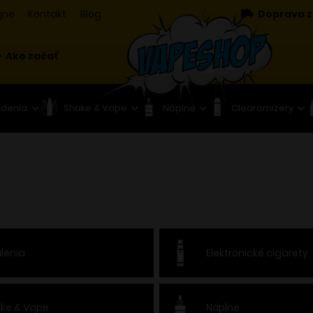
jne
Kontakt
Blog
Doprava z
Ako začať
adenia
Shake & Vape
Náplne
Clearomizery
lenia
Elektronické cigarety
ke & Vape
Náplne