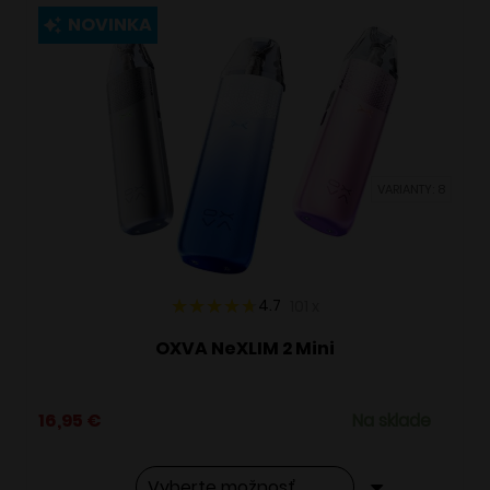
viacero
NOVINKA
variantov.
Možnosti
si
môžete
vybrať
VARIANTY: 8
na
stránke
produktu.
4.7
101
x
OXVA NeXLIM 2 Mini
16,95
€
Na sklade