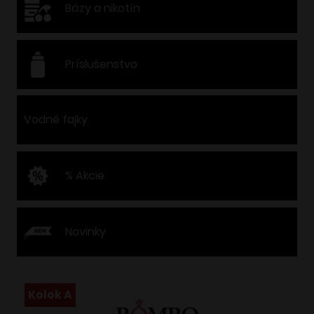
Bázy a nikotín
Príslušenstvo
Vodné fajky
% Akcie
Novinky
Kolok A