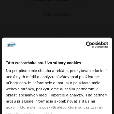
Tento
Alternative:
Detail produktu
produkt
má
viacero
variantov.
Možnosti
si
môžete
Táto webstránka používa súbory cookies
vybrať
Na prispôsobenie obsahu a reklám, poskytovanie funkcií
VARIANTY: 7
Overenie veku
na
sociálnych médií a analýzu návštevnosti používame
stránke
súbory cookie. Informácie o tom, ako používate naše
produktu.
webové stránky, poskytujeme aj našim partnerom v
Musíte mať aspoň
18
rokov pre vstup.
oblasti sociálnych médií, inzercie a analýzy. Títo partneri
4.8
176
x
ÁNO
môžu príslušné informácie skombinovať s ďalšími
OXVA NeXLIM GO elektronická cigareta
údajmi, ktoré ste im poskytli alebo ktoré od vás získali,
NIE
keď ste používali ich služby.