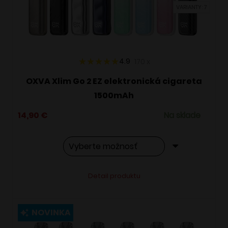
VARIANTY: 7
na
stránke
produktu.
4.9
170
x
OXVA Xlim Go 2 EZ elektronická cigareta
1500mAh
14,90
€
Na sklade
Tento
Alternative:
Detail produktu
produkt
má
viacero
NOVINKA
variantov.