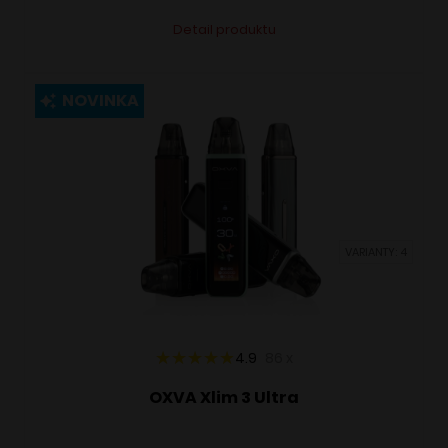
Tento
Alternative:
Detail produktu
produkt
má
viacero
NOVINKA
variantov.
Možnosti
si
môžete
vybrať
VARIANTY: 4
na
stránke
produktu.
4.9
86
x
OXVA Xlim 3 Ultra