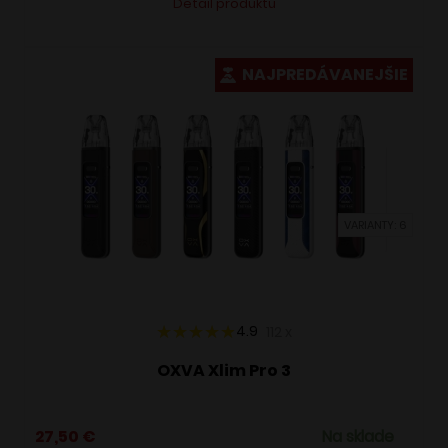
Detail produktu
produkt
má
viacero
NAJPREDÁVANEJŠIE
variantov.
Možnosti
si
môžete
vybrať
VARIANTY: 6
na
stránke
produktu.
4.9
112
x
OXVA Xlim Pro 3
27,50
€
Na sklade