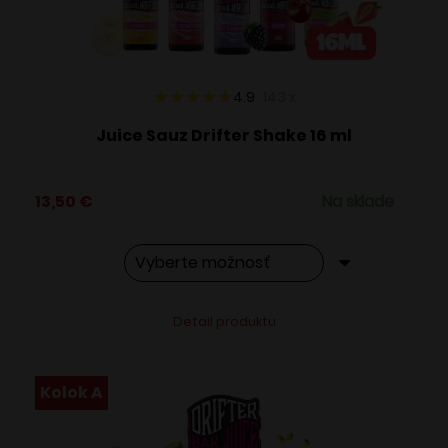
na
stránke
produktu.
4.9
143
x
Juice Sauz Drifter Shake 16 ml
13,50
€
Na sklade
Tento
Alternative:
Detail produktu
produkt
má
viacero
Kolok A
variantov.
Možnosti