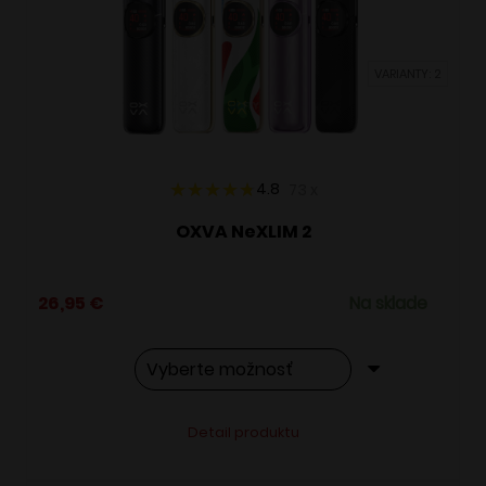
môžete
vybrať
VARIANTY: 2
na
stránke
produktu.
4.8
73
x
OXVA NeXLIM 2
26,95
€
Na sklade
Tento
Alternative:
Detail produktu
produkt
má