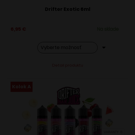
Drifter Exotic 6ml
6,95
€
Na sklade
Tento
Alternative:
Detail produktu
produkt
má
viacero
Kolok A
variantov.
Možnosti
si
môžete
vybrať
VARIANTY: 6