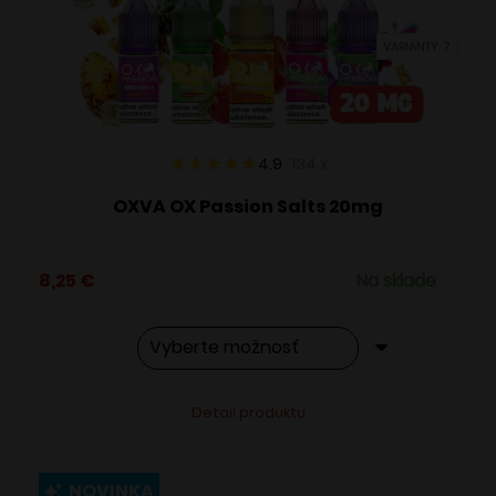
vybrať
VARIANTY: 7
na
stránke
produktu.
4.9
134
x
OXVA OX Passion Salts 20mg
8,25
€
Na sklade
Tento
Alternative:
Detail produktu
produkt
má
viacero
NOVINKA