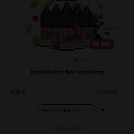
si
môžete
vybrať
VARIANTY: 4
na
stránke
produktu.
4.9
68
x
Liquid Drifter Bar Salts 10mg
8,25
€
Na sklade
Tento
Alternative:
Detail produktu
produkt