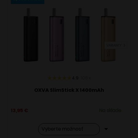
variantov.
Možnosti
si
môžete
vybrať
VARIANTY: 3
na
stránke
produktu.
4.9
108
x
OXVA SlimStick X 1400mAh
13,95
€
Na sklade