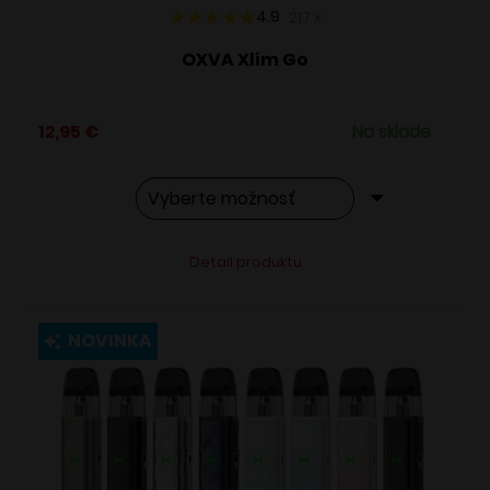
4.9
217
x
OXVA Xlim Go
12,95
€
Na sklade
Tento
Alternative:
Detail produktu
produkt
má
viacero
NOVINKA
variantov.
Možnosti
si
môžete
vybrať