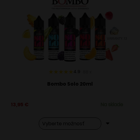
VARIANTY: 13
4.9
88
x
Bombo Solo 20ml
13,95
€
Na sklade
Tento
Alternative: