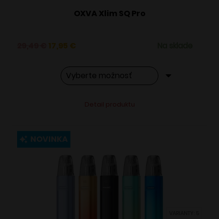
OXVA Xlim SQ Pro
Pôvodná
Aktuálna
29,49
€
17,95
€
Na sklade
cena
cena
bola:
je:
29,49 €.
17,95 €.
Tento
Alternative:
Detail produktu
produkt
má
viacero
NOVINKA
variantov.
Možnosti
si
môžete
vybrať
VARIANTY: 5