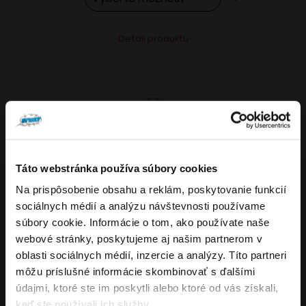
Tento
Alternative:
Detail produktu
produkt
má
viacero
variantov.
Možnosti
si
môžete
Táto webstránka používa súbory cookies
vybrať
Na prispôsobenie obsahu a reklám, poskytovanie funkcií
VARIANTY: 7
Overenie veku
na
sociálnych médií a analýzu návštevnosti používame
stránke
súbory cookie. Informácie o tom, ako používate naše
produktu.
webové stránky, poskytujeme aj našim partnerom v
Musíte mať aspoň
18
rokov pre vstup.
oblasti sociálnych médií, inzercie a analýzy. Títo partneri
4.8
176
x
ÁNO
môžu príslušné informácie skombinovať s ďalšími
OXVA NeXLIM GO elektronická cigareta
údajmi, ktoré ste im poskytli alebo ktoré od vás získali,
NIE
keď ste používali ich služby.