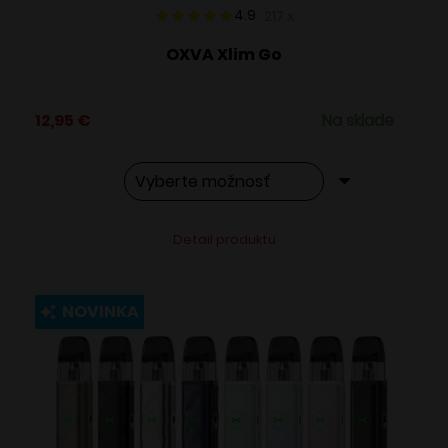
4.9
217
x
OXVA Xlim Go
12,95
€
Na sklade
Tento
Alternative:
Detail produktu
produkt
má
viacero
NOVINKA
variantov.
Možnosti
si
môžete
vybrať