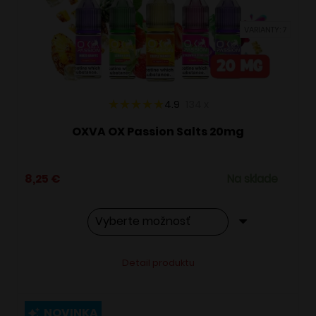
vybrať
VARIANTY: 7
na
stránke
produktu.
4.9
134
x
OXVA OX Passion Salts 20mg
8,25
€
Na sklade
Tento
Alternative:
Detail produktu
produkt
má
viacero
NOVINKA