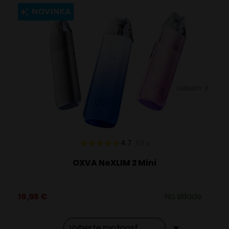
viacero
NOVINKA
variantov.
Možnosti
si
môžete
vybrať
VARIANTY: 8
na
stránke
produktu.
4.7
101
x
OXVA NeXLIM 2 Mini
16,95
€
Na sklade