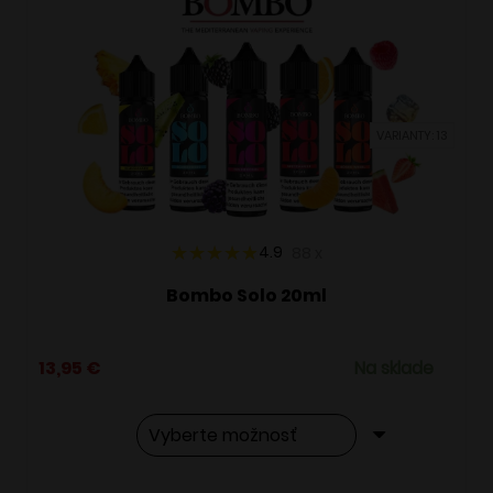
VARIANTY: 13
4.9
88
x
Bombo Solo 20ml
13,95
€
Na sklade
Tento
Alternative: