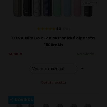
VARIANTY: 7
na
stránke
produktu.
4.9
170
x
OXVA Xlim Go 2 EZ elektronická cigareta
1500mAh
14,90
€
Na sklade
Tento
Alternative:
Detail produktu
produkt
má
viacero
NOVINKA
variantov.