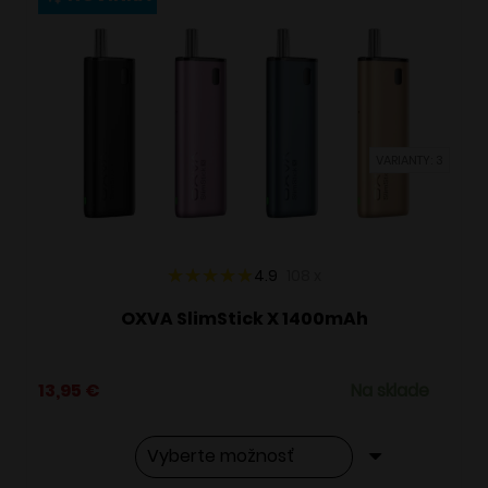
variantov.
Možnosti
si
môžete
vybrať
VARIANTY: 3
na
stránke
produktu.
4.9
108
x
OXVA SlimStick X 1400mAh
13,95
€
Na sklade