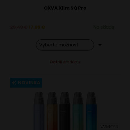
OXVA Xlim SQ Pro
Pôvodná
Aktuálna
29,49
€
17,95
€
Na sklade
cena
cena
bola:
je:
29,49 €.
17,95 €.
Tento
Alternative:
Detail produktu
produkt
má
viacero
NOVINKA
variantov.
Možnosti
si
môžete
vybrať
VARIANTY: 5