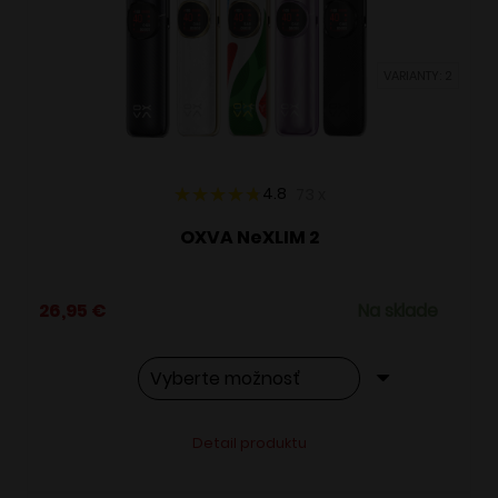
môžete
vybrať
VARIANTY: 2
na
stránke
produktu.
4.8
73
x
OXVA NeXLIM 2
26,95
€
Na sklade
Tento
Alternative:
Detail produktu
produkt
má