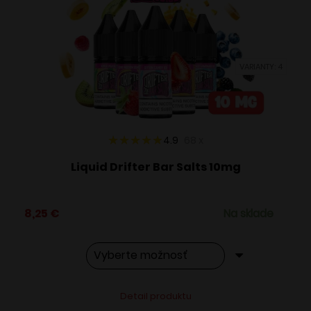
si
môžete
vybrať
VARIANTY: 4
na
stránke
produktu.
4.9
68
x
Liquid Drifter Bar Salts 10mg
8,25
€
Na sklade
Tento
Alternative:
Detail produktu
produkt