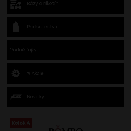
Bázy a nikotín
Príslušenstvo
Vodné fajky
% Akcie
Novinky
Kolok A