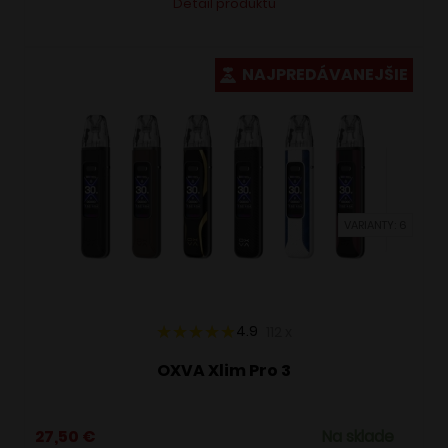
Detail produktu
produkt
má
viacero
NAJPREDÁVANEJŠIE
variantov.
Možnosti
si
môžete
vybrať
VARIANTY: 6
na
stránke
produktu.
4.9
112
x
OXVA Xlim Pro 3
27,50
€
Na sklade