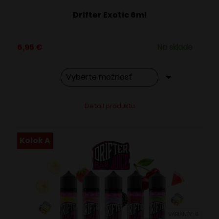
Drifter Exotic 6ml
6,95
€
Na sklade
Tento
Alternative:
Detail produktu
produkt
má
viacero
Kolok A
variantov.
Možnosti
si
môžete
vybrať
VARIANTY: 6