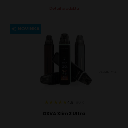
Tento
Alternative:
Detail produktu
produkt
má
viacero
NOVINKA
variantov.
Možnosti
si
môžete
vybrať
VARIANTY: 4
na
stránke
produktu.
4.9
86
x
OXVA Xlim 3 Ultra