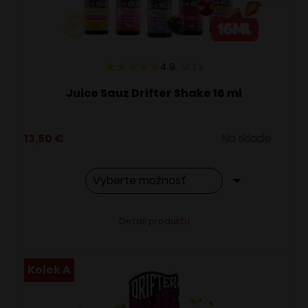
na
stránke
produktu.
4.9
143
x
Juice Sauz Drifter Shake 16 ml
13,50
€
Na sklade
Tento
Alternative:
Detail produktu
produkt
má
viacero
Kolok A
variantov.
Možnosti