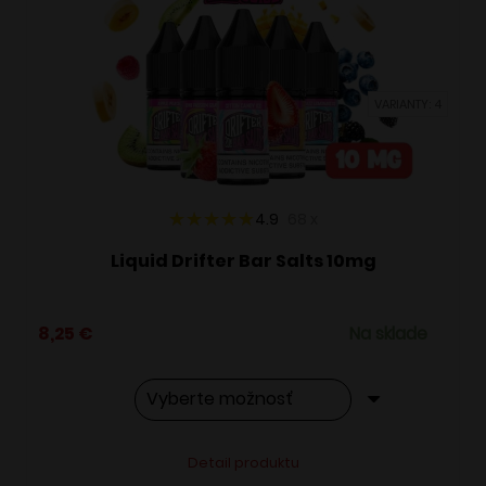
si
môžete
vybrať
VARIANTY: 4
na
stránke
produktu.
4.9
68
x
Liquid Drifter Bar Salts 10mg
8,25
€
Na sklade
Tento
Alternative:
Detail produktu
produkt