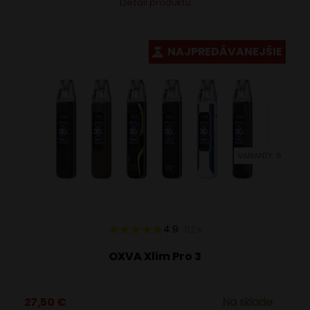
Detail produktu
produkt
má
viacero
NAJPREDÁVANEJŠIE
variantov.
Možnosti
si
môžete
vybrať
VARIANTY: 6
na
stránke
produktu.
4.9
112
x
OXVA Xlim Pro 3
27,50
€
Na sklade