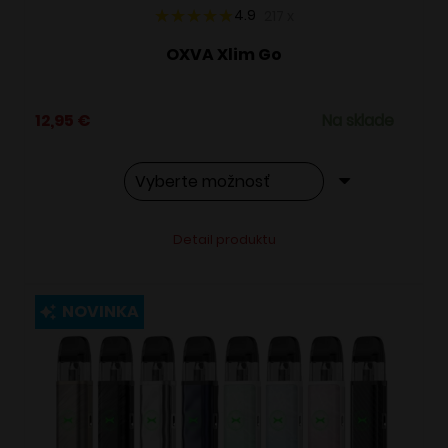
4.9
217
x
OXVA Xlim Go
12,95
€
Na sklade
Tento
Alternative:
Detail produktu
produkt
má
viacero
NOVINKA
variantov.
Možnosti
si
môžete
vybrať