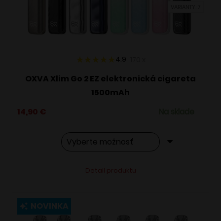
VARIANTY: 7
na
stránke
produktu.
4.9
170
x
OXVA Xlim Go 2 EZ elektronická cigareta
1500mAh
14,90
€
Na sklade
Tento
Alternative:
Detail produktu
produkt
má
viacero
NOVINKA
variantov.