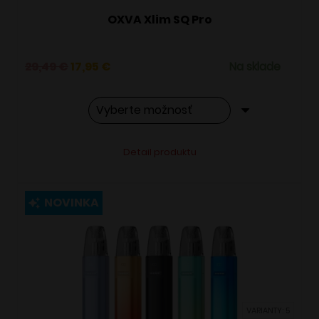
OXVA Xlim SQ Pro
Pôvodná
Aktuálna
29,49
€
17,95
€
Na sklade
cena
cena
bola:
je:
29,49 €.
17,95 €.
Tento
Alternative:
Detail produktu
produkt
má
viacero
NOVINKA
variantov.
Možnosti
si
môžete
vybrať
VARIANTY: 5