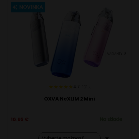
viacero
NOVINKA
variantov.
Možnosti
si
môžete
vybrať
VARIANTY: 8
na
stránke
produktu.
4.7
101
x
OXVA NeXLIM 2 Mini
16,95
€
Na sklade