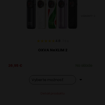
môžete
vybrať
VARIANTY: 2
na
stránke
produktu.
4.8
73
x
OXVA NeXLIM 2
26,95
€
Na sklade
Tento
Alternative:
Detail produktu
produkt
má