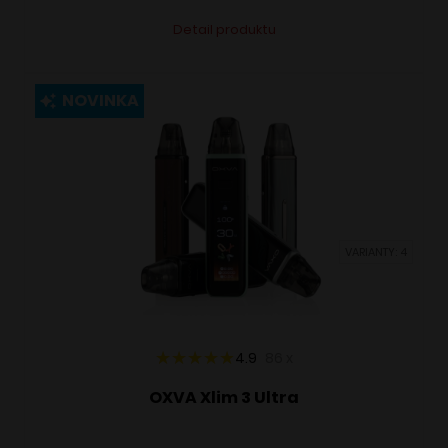
Tento
Alternative:
Detail produktu
produkt
má
viacero
NOVINKA
variantov.
Možnosti
si
môžete
vybrať
VARIANTY: 4
na
stránke
produktu.
4.9
86
x
OXVA Xlim 3 Ultra