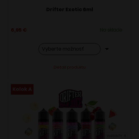
Drifter Exotic 6ml
6,95
€
Na sklade
Tento
Alternative:
Detail produktu
produkt
má
viacero
Kolok A
variantov.
Možnosti
si
môžete
vybrať
VARIANTY: 6