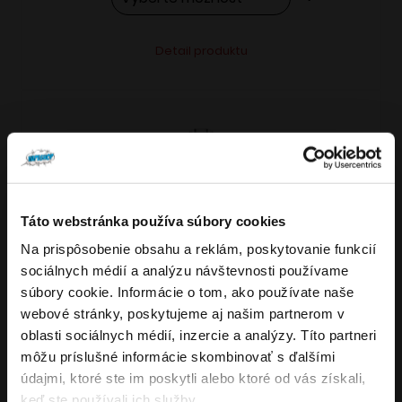
Tento
Alternative:
Detail produktu
produkt
má
viacero
variantov.
Možnosti
si
môžete
Táto webstránka používa súbory cookies
vybrať
Na prispôsobenie obsahu a reklám, poskytovanie funkcií
VARIANTY: 7
Overenie veku
na
sociálnych médií a analýzu návštevnosti používame
stránke
súbory cookie. Informácie o tom, ako používate naše
produktu.
webové stránky, poskytujeme aj našim partnerom v
Musíte mať aspoň
18
rokov pre vstup.
oblasti sociálnych médií, inzercie a analýzy. Títo partneri
4.8
176
x
ÁNO
môžu príslušné informácie skombinovať s ďalšími
OXVA NeXLIM GO elektronická cigareta
údajmi, ktoré ste im poskytli alebo ktoré od vás získali,
NIE
keď ste používali ich služby.