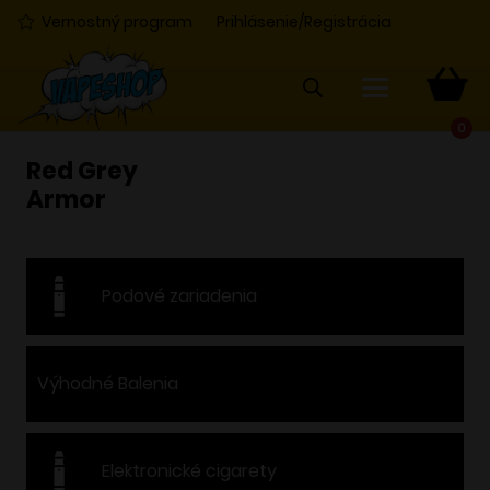
Vernostný program
Prihlásenie/Registrácia
0
Red Grey
Armor
Podové zariadenia
Výhodné Balenia
Elektronické cigarety