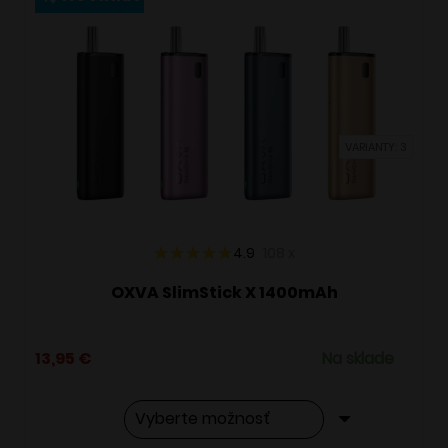
variantov.
Možnosti
si
môžete
vybrať
VARIANTY: 3
na
stránke
produktu.
4.9
108
x
OXVA SlimStick X 1400mAh
13,95
€
Na sklade