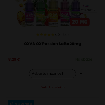
vybrať
VARIANTY: 7
na
stránke
produktu.
4.9
134
x
OXVA OX Passion Salts 20mg
8,25
€
Na sklade
Tento
Alternative:
Detail produktu
produkt
má
viacero
NOVINKA