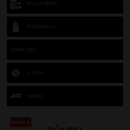
Bázy a nikotín
Príslušenstvo
Vodné fajky
% Akcie
Novinky
Kolok A