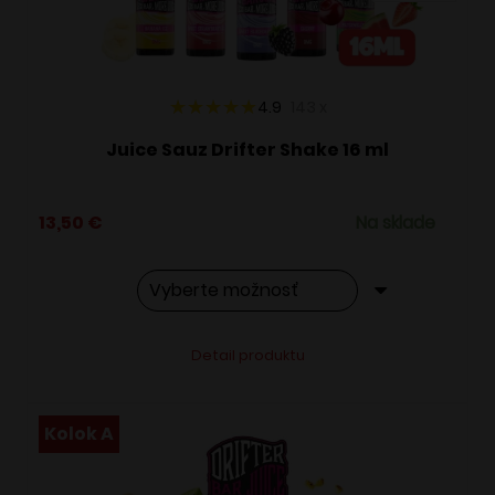
na
stránke
produktu.
4.9
143
x
Juice Sauz Drifter Shake 16 ml
13,50
€
Na sklade
Tento
Alternative:
Detail produktu
produkt
má
viacero
Kolok A
variantov.
Možnosti