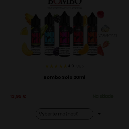
VARIANTY: 13
4.9
88
x
Bombo Solo 20ml
13,95
€
Na sklade
Tento
Alternative: