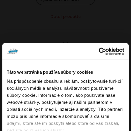
Tento
Alternative:
Detail produktu
produkt
má
viacero
variantov.
Možnosti
si
môžete
Táto webstránka používa súbory cookies
vybrať
Na prispôsobenie obsahu a reklám, poskytovanie funkcií
VARIANTY: 7
Overenie veku
na
sociálnych médií a analýzu návštevnosti používame
stránke
súbory cookie. Informácie o tom, ako používate naše
produktu.
webové stránky, poskytujeme aj našim partnerom v
Musíte mať aspoň
18
rokov pre vstup.
oblasti sociálnych médií, inzercie a analýzy. Títo partneri
4.8
176
x
ÁNO
môžu príslušné informácie skombinovať s ďalšími
OXVA NeXLIM GO elektronická cigareta
údajmi, ktoré ste im poskytli alebo ktoré od vás získali,
NIE
keď ste používali ich služby.