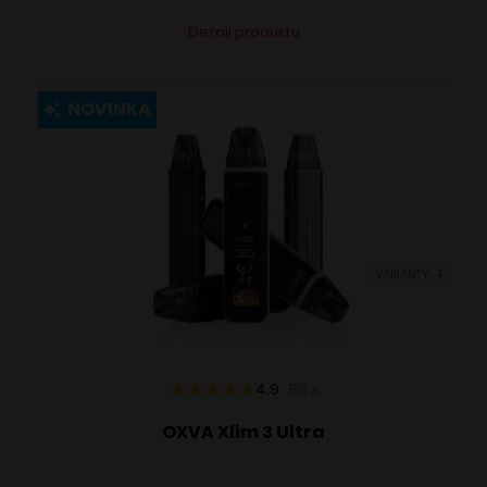
Tento
Alternative:
Detail produktu
produkt
má
viacero
NOVINKA
variantov.
Možnosti
si
môžete
vybrať
VARIANTY: 4
na
stránke
produktu.
4.9
86
x
OXVA Xlim 3 Ultra