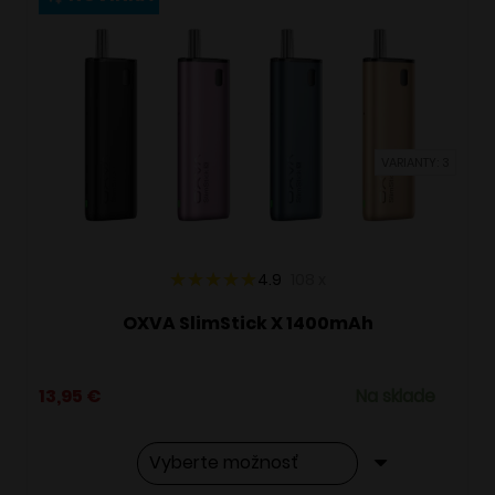
variantov.
Možnosti
si
môžete
vybrať
VARIANTY: 3
na
stránke
produktu.
4.9
108
x
OXVA SlimStick X 1400mAh
13,95
€
Na sklade