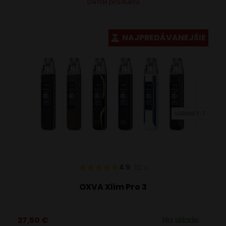
Detail produktu
produkt
má
viacero
NAJPREDÁVANEJŠIE
variantov.
Možnosti
si
môžete
vybrať
VARIANTY: 7
na
stránke
produktu.
4.9
112
x
OXVA Xlim Pro 3
27,50
€
Na sklade