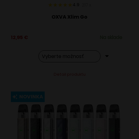
4.9
217
x
OXVA Xlim Go
12,95
€
Na sklade
Tento
Alternative:
Detail produktu
produkt
má
viacero
NOVINKA
variantov.
Možnosti
si
môžete
vybrať