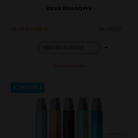
OXVA Xlim SQ Pro
Pôvodná
Aktuálna
29,49
€
17,95
€
Na sklade
cena
cena
bola:
je:
29,49 €.
17,95 €.
Tento
Alternative:
Detail produktu
produkt
má
viacero
NOVINKA
variantov.
Možnosti
si
môžete
vybrať
VARIANTY: 5