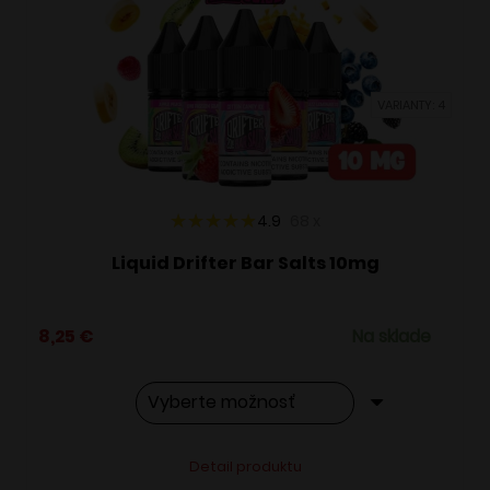
si
môžete
vybrať
VARIANTY: 4
na
stránke
produktu.
4.9
68
x
Liquid Drifter Bar Salts 10mg
8,25
€
Na sklade
Tento
Alternative:
Detail produktu
produkt