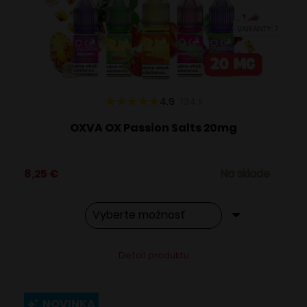
vybrať
VARIANTY: 7
na
stránke
produktu.
4.9
134
x
OXVA OX Passion Salts 20mg
8,25
€
Na sklade
Tento
Alternative:
Detail produktu
produkt
má
viacero
NOVINKA