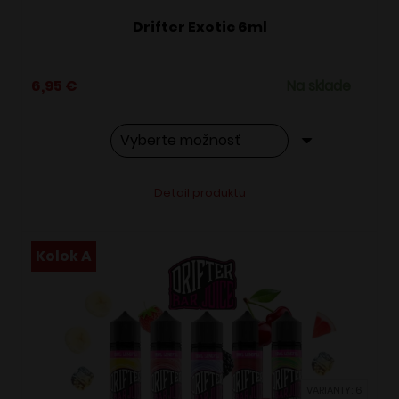
Drifter Exotic 6ml
6,95
€
Na sklade
Tento
Alternative:
Detail produktu
produkt
má
viacero
Kolok A
variantov.
Možnosti
si
môžete
vybrať
VARIANTY: 6