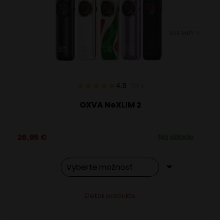
môžete
vybrať
VARIANTY: 2
na
stránke
produktu.
4.8
73
x
OXVA NeXLIM 2
26,95
€
Na sklade
Tento
Alternative:
Detail produktu
produkt
má