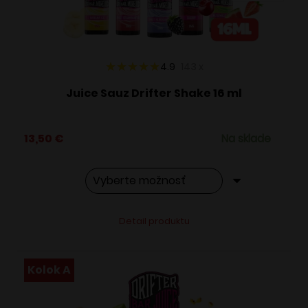
na
stránke
produktu.
4.9
143
x
Juice Sauz Drifter Shake 16 ml
13,50
€
Na sklade
Tento
Alternative:
Detail produktu
produkt
má
viacero
Kolok A
variantov.
Možnosti