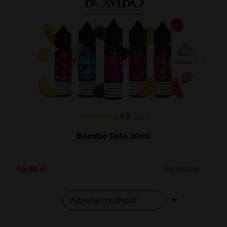
VARIANTY: 13
4.9
88
x
Bombo Solo 20ml
13,95
€
Na sklade
Tento
Alternative: