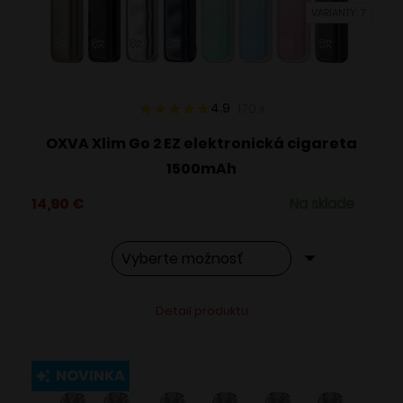
VARIANTY: 7
na
stránke
produktu.
4.9
170
x
OXVA Xlim Go 2 EZ elektronická cigareta
1500mAh
14,90
€
Na sklade
Tento
Alternative:
Detail produktu
produkt
má
viacero
NOVINKA
variantov.