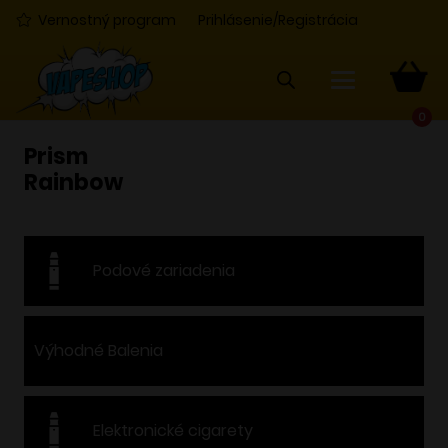
Vernostný program
Prihlásenie/Registrácia
0
Prism
Rainbow
Podové zariadenia
Výhodné Balenia
Elektronické cigarety