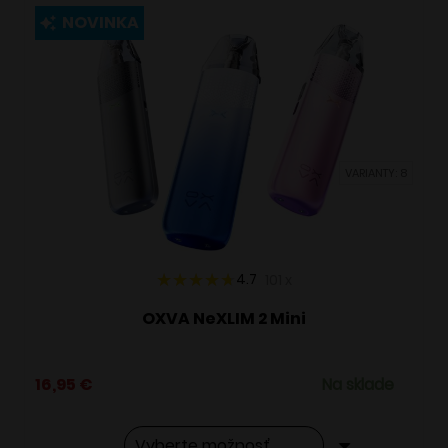
viacero
NOVINKA
variantov.
Možnosti
si
môžete
vybrať
VARIANTY: 8
na
stránke
produktu.
4.7
101
x
OXVA NeXLIM 2 Mini
16,95
€
Na sklade