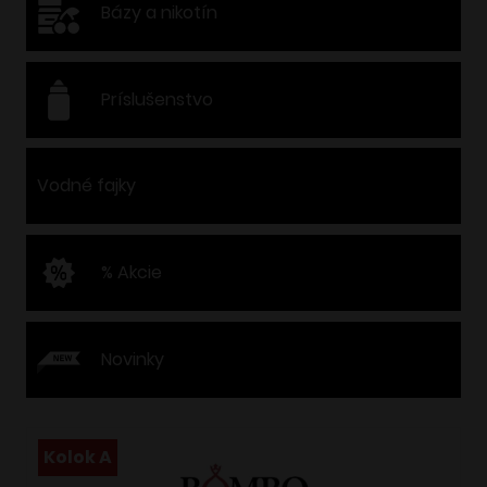
Bázy a nikotín
Príslušenstvo
Vodné fajky
% Akcie
Novinky
Kolok A