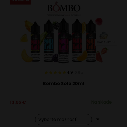
VARIANTY: 13
4.9
88
x
Bombo Solo 20ml
13,95
€
Na sklade