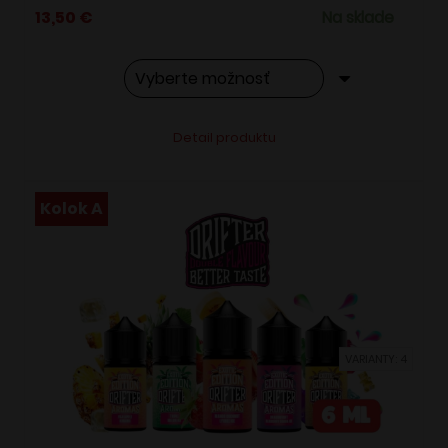
13,50
€
Na sklade
Tento
Alternative:
Detail produktu
produkt
má
viacero
Kolok A
variantov.
Možnosti
si
môžete
vybrať
VARIANTY: 4
na
stránke
produktu.