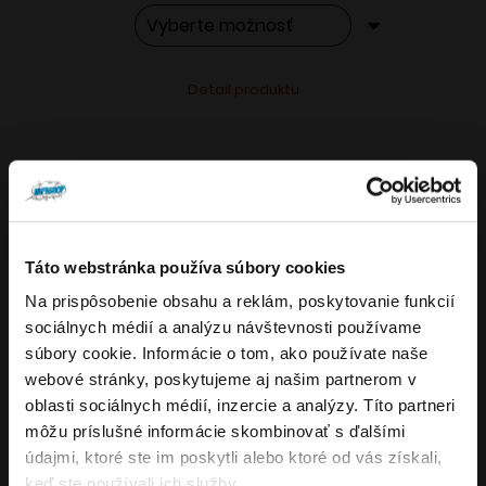
Tento
Alternative:
Detail produktu
produkt
má
viacero
variantov.
Možnosti
si
Táto webstránka používa súbory cookies
môžete
Na prispôsobenie obsahu a reklám, poskytovanie funkcií
Overenie veku
vybrať
sociálnych médií a analýzu návštevnosti používame
VARIANTY: 7
na
súbory cookie. Informácie o tom, ako používate naše
stránke
webové stránky, poskytujeme aj našim partnerom v
Musíte mať aspoň
18
rokov pre vstup.
produktu.
oblasti sociálnych médií, inzercie a analýzy. Títo partneri
ÁNO
môžu príslušné informácie skombinovať s ďalšími
4.8
176
x
údajmi, ktoré ste im poskytli alebo ktoré od vás získali,
NIE
keď ste používali ich služby.