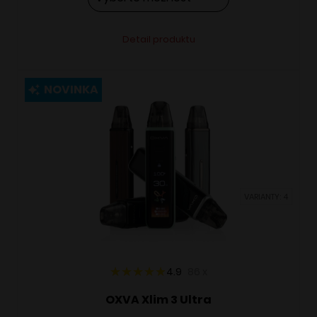
Tento
Alternative:
Detail produktu
produkt
má
viacero
NOVINKA
variantov.
Možnosti
si
môžete
vybrať
VARIANTY: 4
na
stránke
produktu.
4.9
86
x
OXVA Xlim 3 Ultra