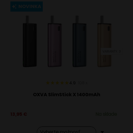
viacero
NOVINKA
variantov.
Možnosti
si
môžete
vybrať
VARIANTY: 3
na
stránke
produktu.
4.9
108
x
OXVA SlimStick X 1400mAh
13,95
€
Na sklade