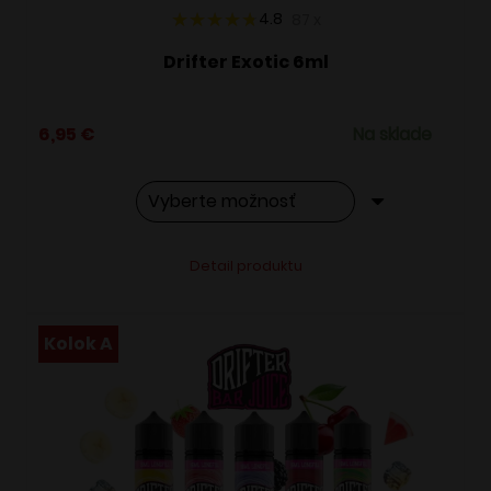
4.8
87
x
Drifter Exotic 6ml
6,95
€
Na sklade
Tento
Alternative:
Detail produktu
produkt
má
viacero
Kolok A
variantov.
Možnosti
si
môžete