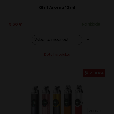
Ohf! Aroma 12 ml
9,50
€
Na sklade
Tento
Alternative:
Detail produktu
produkt
má
viacero
ZĽAVA
variantov.
Možnosti
si
môžete
vybrať
VARIANTY: 1