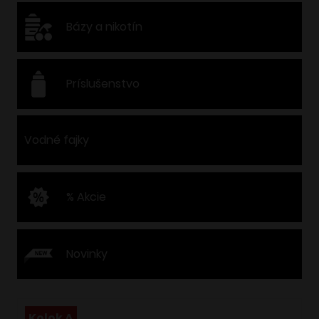
Bázy a nikotín
Príslušenstvo
Vodné fajky
% Akcie
Novinky
Kolok A