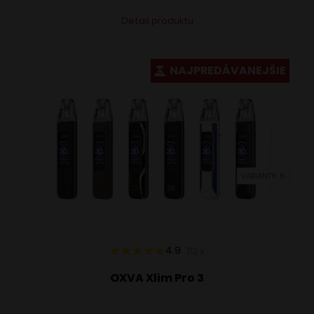
Tento
Alternative:
Detail produktu
produkt
má
viacero
NAJPREDÁVANEJŠIE
variantov.
Možnosti
si
môžete
vybrať
VARIANTY: 6
na
stránke
produktu.
4.9
112
x
OXVA Xlim Pro 3