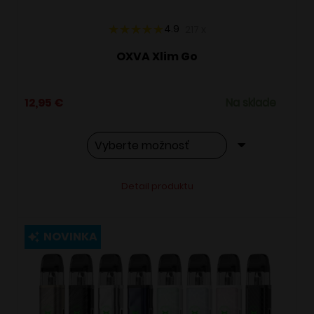
produktu.
4.9
217
x
OXVA Xlim Go
12,95
€
Na sklade
Tento
Alternative:
Detail produktu
produkt
má
viacero
NOVINKA
variantov.
Možnosti
si
môžete