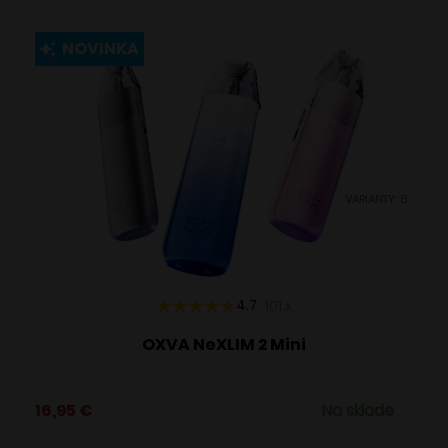
má
viacero
NOVINKA
variantov.
Možnosti
si
môžete
vybrať
VARIANTY: 8
na
stránke
produktu.
4.7
101
x
OXVA NeXLIM 2 Mini
16,95
€
Na sklade