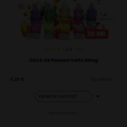
môžete
vybrať
VARIANTY: 7
na
stránke
produktu.
4.9
134
x
OXVA OX Passion Salts 20mg
8,25
€
Na sklade
Tento
Alternative:
Detail produktu
produkt
má