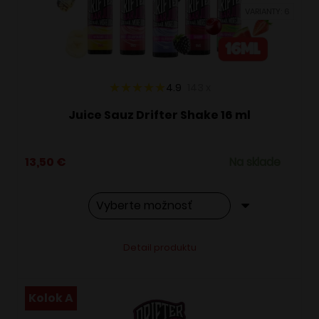
vybrať
VARIANTY: 6
na
stránke
produktu.
4.9
143
x
Juice Sauz Drifter Shake 16 ml
13,50
€
Na sklade
Tento
Alternative:
Detail produktu
produkt
má
viacero
Kolok A
variantov.