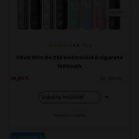
vybrať
VARIANTY: 7
na
stránke
produktu.
4.9
170
x
OXVA Xlim Go 2 EZ elektronická cigareta
1500mAh
14,90
€
Na sklade
Tento
Alternative:
Detail produktu
produkt
má
viacero
NOVINKA