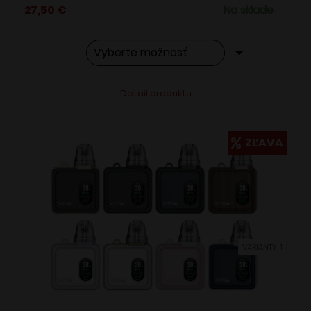
27,50
€
Na sklade
Tento
Alternative:
Detail produktu
produkt
má
viacero
ZĽAVA
variantov.
Možnosti
si
môžete
vybrať
VARIANTY: 1
na
stránke
produktu.