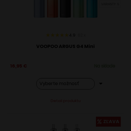
VARIANTY: 5
na
stránke
produktu.
4.9
82
x
VOOPOO ARGUS G4 Mini
16,95
€
Na sklade
Tento
Alternative:
Detail produktu
produkt
má
viacero
ZĽAVA
variantov.