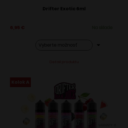
Drifter Exotic 6ml
6,95
€
Na sklade
Tento
Alternative:
Detail produktu
produkt
má
viacero
Kolok A
variantov.
Možnosti
si
môžete
vybrať
VARIANTY: 6