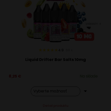
si
môžete
vybrať
VARIANTY: 4
na
stránke
produktu.
4.9
68
x
Liquid Drifter Bar Salts 10mg
8,25
€
Na sklade
Tento
Alternative:
Detail produktu
produkt