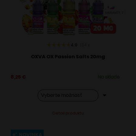
vybrať
VARIANTY: 7
na
stránke
produktu.
4.9
134
x
OXVA OX Passion Salts 20mg
8,25
€
Na sklade
Tento
Alternative:
Detail produktu
produkt
má
viacero
NOVINKA