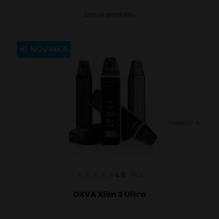
Tento
Alternative:
Detail produktu
produkt
má
viacero
NOVINKA
variantov.
Možnosti
si
môžete
vybrať
VARIANTY: 4
na
stránke
produktu.
4.9
86
x
OXVA Xlim 3 Ultra