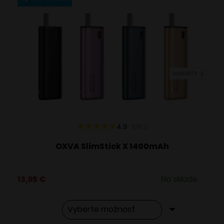
variantov.
Možnosti
si
môžete
vybrať
VARIANTY: 3
na
stránke
produktu.
4.9
108
x
OXVA SlimStick X 1400mAh
13,95
€
Na sklade