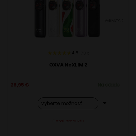
môžete
vybrať
VARIANTY: 2
na
stránke
produktu.
4.8
73
x
OXVA NeXLIM 2
26,95
€
Na sklade
Tento
Alternative:
Detail produktu
produkt
má