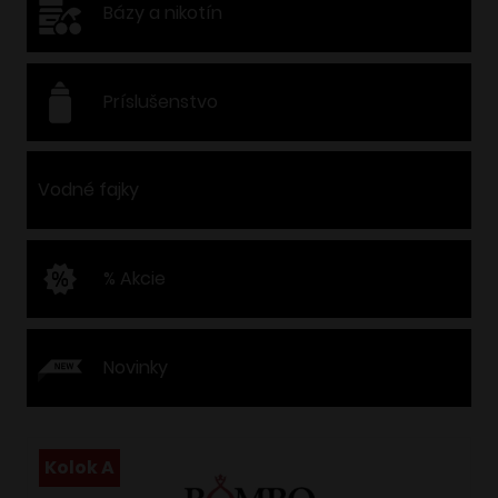
Bázy a nikotín
Príslušenstvo
Vodné fajky
% Akcie
Novinky
Kolok A