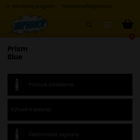
Vernostný program
Prihlásenie/Registrácia
0
Prism
Blue
Podové zariadenia
Výhodné Balenia
Elektronické cigarety