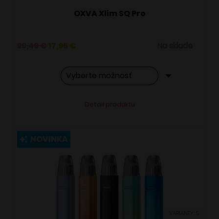
OXVA Xlim SQ Pro
Pôvodná
Aktuálna
29,49
€
17,95
€
Na sklade
cena
cena
bola:
je:
29,49 €.
17,95 €.
Tento
Alternative:
Detail produktu
produkt
má
viacero
NOVINKA
variantov.
Možnosti
si
môžete
vybrať
VARIANTY: 5