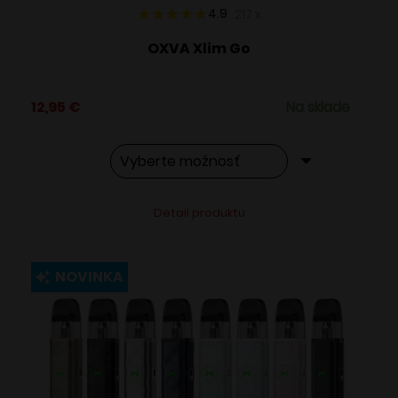
4.9
217
x
OXVA Xlim Go
12,95
€
Na sklade
Tento
Alternative:
Detail produktu
produkt
má
viacero
NOVINKA
variantov.
Možnosti
si
môžete
vybrať