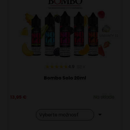
VARIANTY: 13
4.9
88
x
Bombo Solo 20ml
13,95
€
Na sklade
Tento
Alternative: