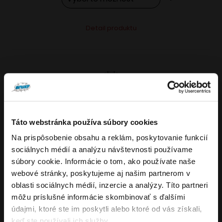
Tento
Alternative:
Detail produktu
produkt
má
viacero
variantov.
Možnosti
si
môžete
Táto webstránka používa súbory cookies
vybrať
Na prispôsobenie obsahu a reklám, poskytovanie funkcií
VARIANTY: 7
Overenie veku
na
sociálnych médií a analýzu návštevnosti používame
stránke
súbory cookie. Informácie o tom, ako používate naše
produktu.
webové stránky, poskytujeme aj našim partnerom v
Musíte mať aspoň
18
rokov pre vstup.
oblasti sociálnych médií, inzercie a analýzy. Títo partneri
4.8
176
x
ÁNO
môžu príslušné informácie skombinovať s ďalšími
OXVA NeXLIM GO elektronická cigareta
údajmi, ktoré ste im poskytli alebo ktoré od vás získali,
NIE
keď ste používali ich služby.