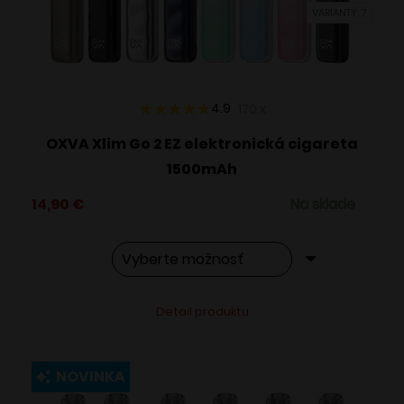
VARIANTY: 7
na
stránke
produktu.
4.9
170
x
OXVA Xlim Go 2 EZ elektronická cigareta
1500mAh
14,90
€
Na sklade
Tento
Alternative:
Detail produktu
produkt
má
viacero
NOVINKA
variantov.