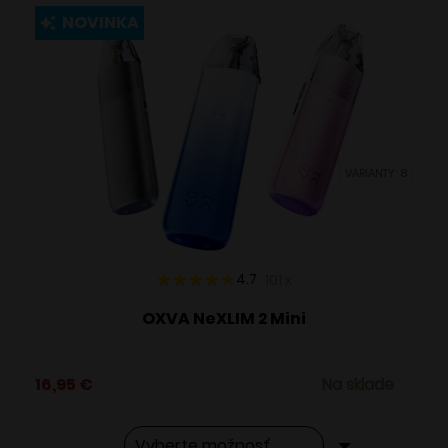
viacero
NOVINKA
variantov.
Možnosti
si
môžete
vybrať
VARIANTY: 8
na
stránke
produktu.
4.7
101
x
OXVA NeXLIM 2 Mini
16,95
€
Na sklade