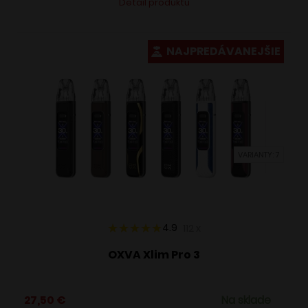
Detail produktu
produkt
má
viacero
NAJPREDÁVANEJŠIE
variantov.
Možnosti
si
môžete
vybrať
VARIANTY: 7
na
stránke
produktu.
4.9
112
x
OXVA Xlim Pro 3
27,50
€
Na sklade