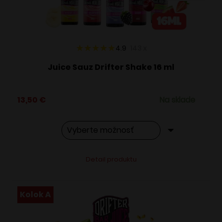
na
stránke
produktu.
4.9
143
x
Juice Sauz Drifter Shake 16 ml
13,50
€
Na sklade
Tento
Alternative:
Detail produktu
produkt
má
viacero
Kolok A
variantov.
Možnosti