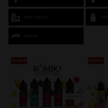
Bázy a nikotín
Prí
Novinky
Kolok A
Kolok A
VARIANTY: 13