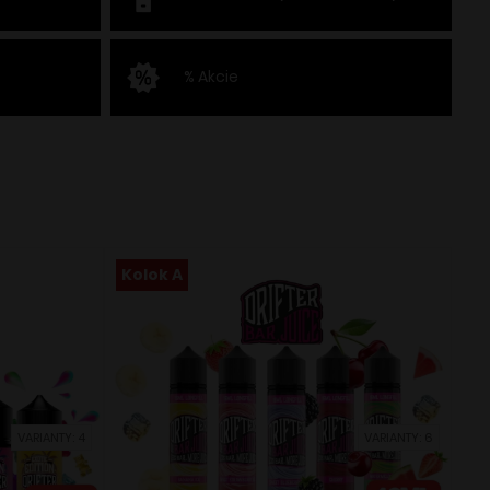
% Akcie
Kolok A
VARIANTY: 4
VARIANTY: 6