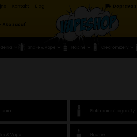
jne
Kontakt
Blog
Doprava z
Ako začať
adenia
Shake & Vape
Náplne
Clearomizery
lenia
Elektronické cigarety
ke & Vape
Náplne