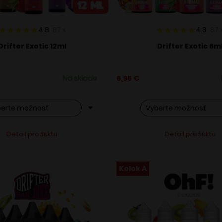
4.8
87
x
4.8
87
Drifter Exotic 12ml
Drifter Exotic 6m
Na sklade
6,95
€
o
Tento
Alternative:
Alternati
Detail produktu
Detail produktu
ukt
produkt
má
ero
viacero
Kolok A
ntov.
variantov.
osti
Možnosti
si
ete
môžete
ať
vybrať