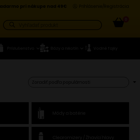
adarmo pri nákupe nad 49€
Prihlásenie/Registrácia
0
Products
search
Príslušenstvo
Bázy a nikotín
Vodné fajky
Módy a batérie
Clearomizery / Žhavící hlavy