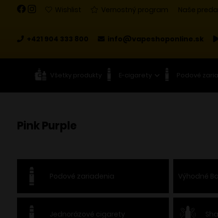
Wishlist
Vernostný program
Naše preda
+421 904 333 800
info@vapeshoponline.sk
Všetky produkty
E-cigarety
Podové zari
Pink Purple
Podové zariadenia
Výhodné Ba
Jednorázové cigarety
Sha