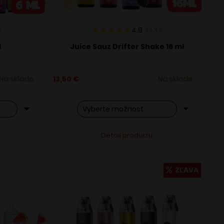
x
4.9
143
x
l
Juice Sauz Drifter Shake 16 ml
Na sklade
13,50
€
Na sklade
Tento
ve:
Alternative:
Detail produktu
produkt
má
viacero
ZĽAVA
variantov.
Možnosti
si
môžete
vybrať