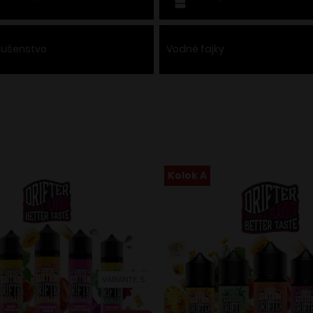
slušenstvo
Vodné fajky
Kolok A
VARIANTY: 5