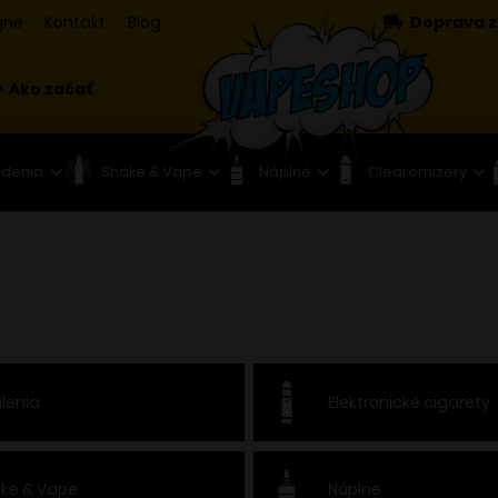
jne
Kontakt
Blog
Doprava z
Ako začať
adenia
Shake & Vape
Náplne
Clearomizery
lenia
Elektronické cigarety
ke & Vape
Náplne