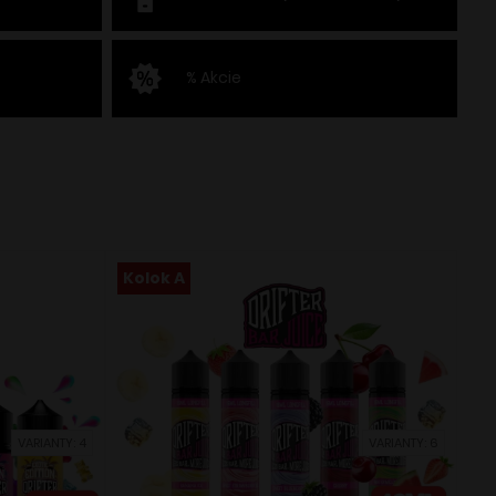
% Akcie
Kolok A
VARIANTY: 4
VARIANTY: 6