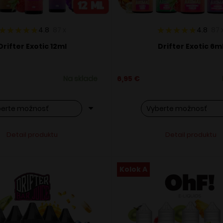
4.8
87
x
4.8
87
Drifter Exotic 12ml
Drifter Exotic 6m
Na sklade
6,95
€
o
Tento
Alternative:
Alternati
Detail produktu
Detail produktu
ukt
produkt
má
ero
viacero
Kolok A
ntov.
variantov.
osti
Možnosti
si
ete
môžete
ať
vybrať