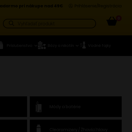
adarmo pri nákupe nad 49€
Prihlásenie/Registrácia
0
Products
search
Príslušenstvo
Bázy a nikotín
Vodné fajky
Módy a batérie
Clearomizery / Žhavící hlavy