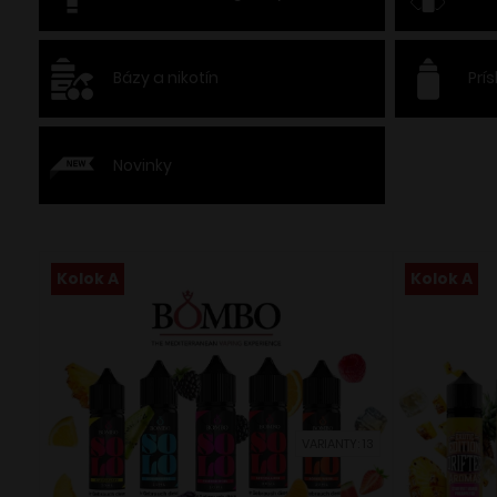
Bázy a nikotín
Prí
Novinky
Kolok A
Kolok A
VARIANTY: 13