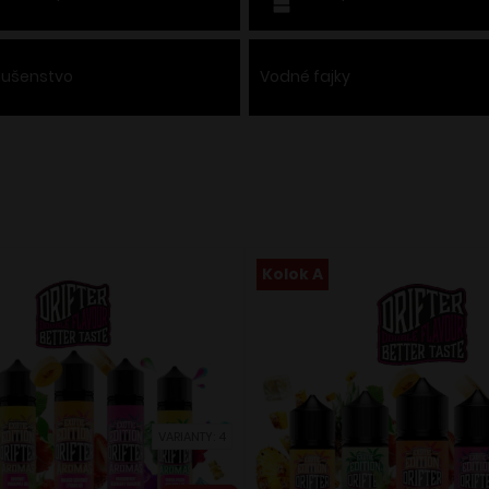
slušenstvo
Vodné fajky
Kolok A
VARIANTY: 4