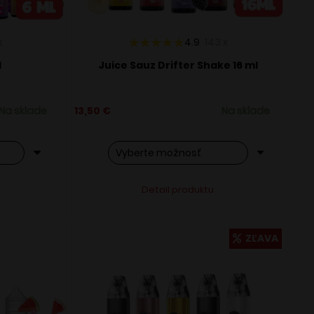
x
4.9
143
x
l
Juice Sauz Drifter Shake 16 ml
Na sklade
13,50
€
Na sklade
Tento
ve:
Alternative:
Detail produktu
produkt
má
viacero
ZĽAVA
variantov.
Možnosti
si
môžete
vybrať