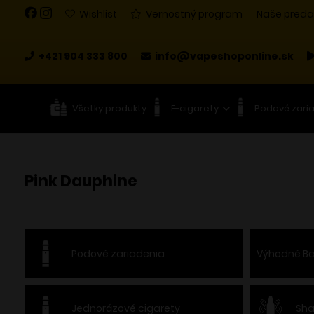
Wishlist
Vernostný program
Naše preda
+421 904 333 800
info@vapeshoponline.sk
Všetky produkty
E-cigarety
Podové zari
Pink Dauphine
Podové zariadenia
Výhodné Ba
Jednorázové cigarety
Sha