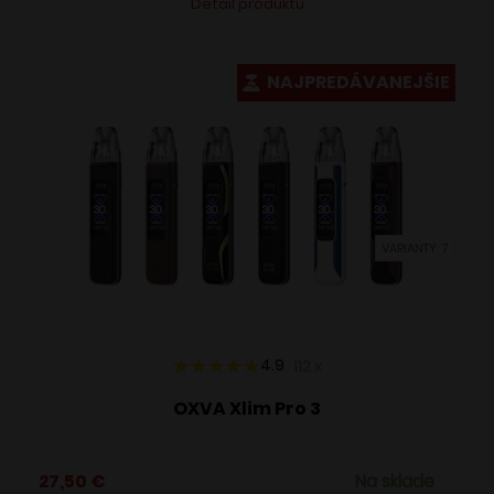
Detail produktu
produkt
má
viacero
NAJPREDÁVANEJŠIE
variantov.
Možnosti
si
môžete
vybrať
VARIANTY: 7
na
stránke
produktu.
4.9
112
x
OXVA Xlim Pro 3
27,50
€
Na sklade