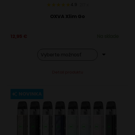
4.9
217
x
OXVA Xlim Go
12,95
€
Na sklade
Tento
Alternative:
Detail produktu
produkt
má
viacero
NOVINKA
variantov.
Možnosti
si
môžete
vybrať