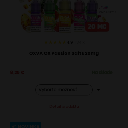
vybrať
VARIANTY: 7
na
stránke
produktu.
4.9
134
x
OXVA OX Passion Salts 20mg
8,25
€
Na sklade
Tento
Alternative:
Detail produktu
produkt
má
viacero
NOVINKA