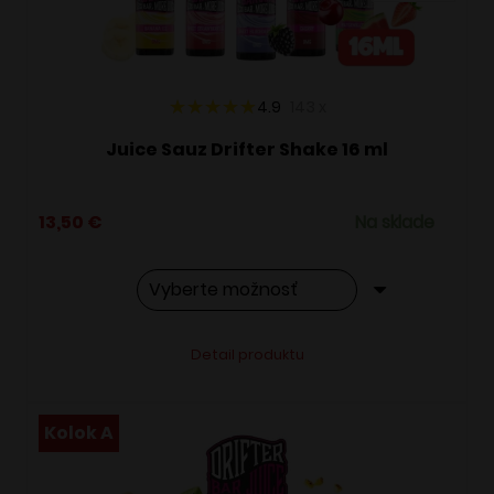
na
stránke
produktu.
4.9
143
x
Juice Sauz Drifter Shake 16 ml
13,50
€
Na sklade
Tento
Alternative:
Detail produktu
produkt
má
viacero
Kolok A
variantov.
Možnosti