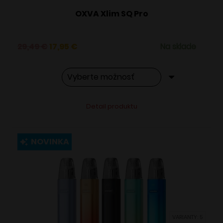
OXVA Xlim SQ Pro
Pôvodná
Aktuálna
29,49
€
17,95
€
Na sklade
cena
cena
bola:
je:
29,49 €.
17,95 €.
Tento
Alternative:
Detail produktu
produkt
má
viacero
NOVINKA
variantov.
Možnosti
si
môžete
vybrať
VARIANTY: 5