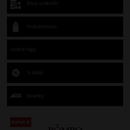
Bázy a nikotín
Príslušenstvo
Vodné fajky
% Akcie
Novinky
Kolok A