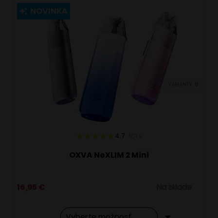
viacero
NOVINKA
variantov.
Možnosti
si
môžete
vybrať
VARIANTY: 8
na
stránke
produktu.
4.7
101
x
OXVA NeXLIM 2 Mini
16,95
€
Na sklade