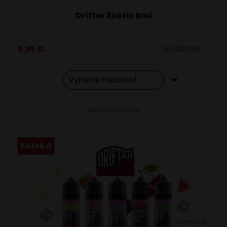
Drifter Exotic 6ml
6,95
€
Na sklade
Tento
Alternative:
Detail produktu
produkt
má
viacero
Kolok A
variantov.
Možnosti
si
môžete
vybrať
VARIANTY: 6