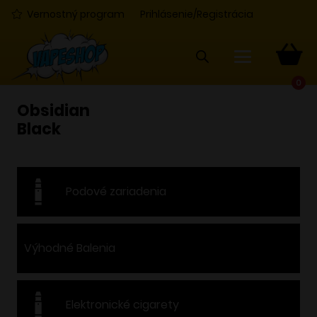
Vernostný program
Prihlásenie/Registrácia
0
Obsidian
Black
Podové zariadenia
Výhodné Balenia
Elektronické cigarety