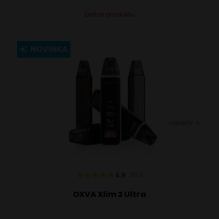
Tento
Alternative:
Detail produktu
produkt
má
viacero
NOVINKA
variantov.
Možnosti
si
môžete
vybrať
VARIANTY: 4
na
stránke
produktu.
4.9
86
x
OXVA Xlim 3 Ultra