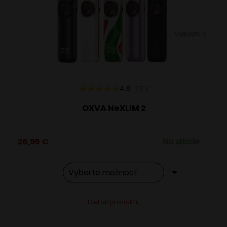
môžete
vybrať
VARIANTY: 2
na
stránke
produktu.
4.8
73
x
OXVA NeXLIM 2
26,95
€
Na sklade
Tento
Alternative:
Detail produktu
produkt
má