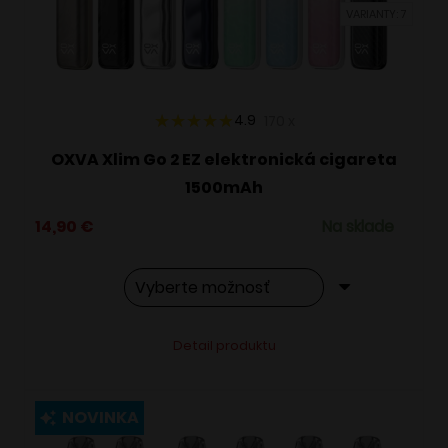
VARIANTY: 7
na
stránke
produktu.
4.9
170
x
OXVA Xlim Go 2 EZ elektronická cigareta
1500mAh
14,90
€
Na sklade
Tento
Alternative:
Detail produktu
produkt
má
viacero
NOVINKA
variantov.