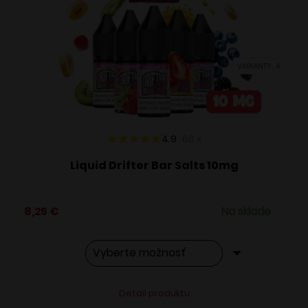
si
môžete
vybrať
VARIANTY: 4
na
stránke
produktu.
4.9
68
x
Liquid Drifter Bar Salts 10mg
8,25
€
Na sklade
Tento
Alternative:
Detail produktu
produkt