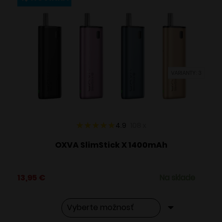
variantov.
Možnosti
si
môžete
vybrať
VARIANTY: 3
na
stránke
produktu.
4.9
108
x
OXVA SlimStick X 1400mAh
13,95
€
Na sklade