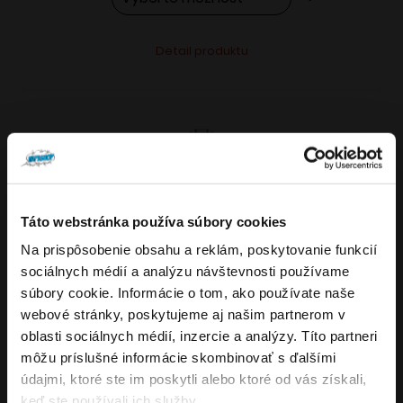
Tento
Alternative:
Detail produktu
produkt
má
viacero
variantov.
Možnosti
si
môžete
Táto webstránka používa súbory cookies
vybrať
Na prispôsobenie obsahu a reklám, poskytovanie funkcií
VARIANTY: 7
Overenie veku
na
sociálnych médií a analýzu návštevnosti používame
stránke
súbory cookie. Informácie o tom, ako používate naše
produktu.
webové stránky, poskytujeme aj našim partnerom v
Musíte mať aspoň
18
rokov pre vstup.
oblasti sociálnych médií, inzercie a analýzy. Títo partneri
4.8
176
x
ÁNO
môžu príslušné informácie skombinovať s ďalšími
OXVA NeXLIM GO elektronická cigareta
údajmi, ktoré ste im poskytli alebo ktoré od vás získali,
NIE
keď ste používali ich služby.