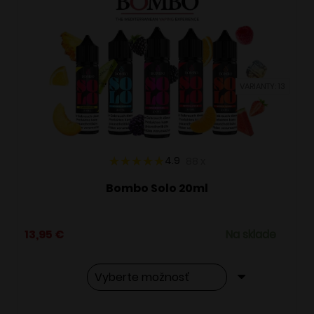
VARIANTY: 13
4.9
88
x
Bombo Solo 20ml
13,95
€
Na sklade
Tento
Alternative: