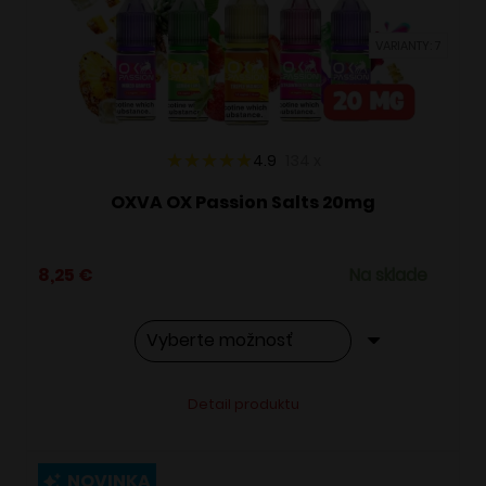
vybrať
VARIANTY: 7
na
stránke
produktu.
4.9
134
x
OXVA OX Passion Salts 20mg
8,25
€
Na sklade
Tento
Alternative:
Detail produktu
produkt
má
viacero
NOVINKA