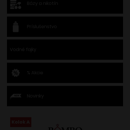
Bázy a nikotín
Príslušenstvo
Vodné fajky
% Akcie
Novinky
Kolok A