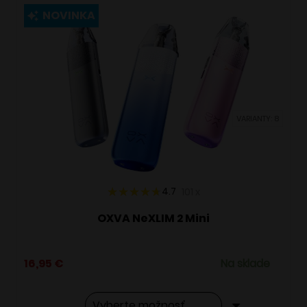
viacero
NOVINKA
variantov.
Možnosti
si
môžete
vybrať
VARIANTY: 8
na
stránke
produktu.
4.7
101
x
OXVA NeXLIM 2 Mini
16,95
€
Na sklade