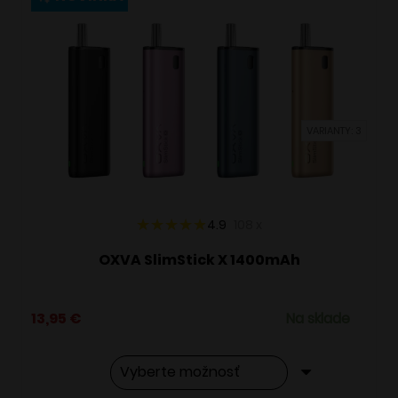
variantov.
Možnosti
si
môžete
vybrať
VARIANTY: 3
na
stránke
produktu.
4.9
108
x
OXVA SlimStick X 1400mAh
13,95
€
Na sklade