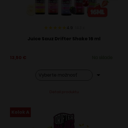
na
stránke
produktu.
4.9
143
x
Juice Sauz Drifter Shake 16 ml
13,50
€
Na sklade
Tento
Alternative:
Detail produktu
produkt
má
viacero
Kolok A
variantov.
Možnosti