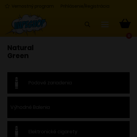
Vernostný program
Prihlásenie/Registrácia
0
Natural
Green
Podové zariadenia
Výhodné Balenia
Elektronické cigarety