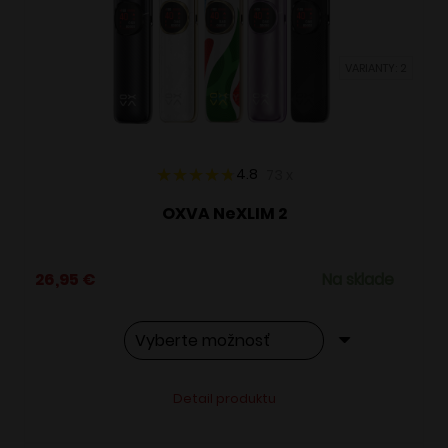
môžete
vybrať
VARIANTY: 2
na
stránke
produktu.
4.8
73
x
OXVA NeXLIM 2
26,95
€
Na sklade
Tento
Alternative:
Detail produktu
produkt
má