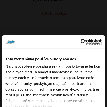
Tento
Alternative:
Detail produktu
produkt
má
viacero
variantov.
Možnosti
si
môžete
Táto webstránka používa súbory cookies
vybrať
Na prispôsobenie obsahu a reklám, poskytovanie funkcií
VARIANTY: 7
Overenie veku
na
sociálnych médií a analýzu návštevnosti používame
stránke
súbory cookie. Informácie o tom, ako používate naše
produktu.
webové stránky, poskytujeme aj našim partnerom v
Musíte mať aspoň
18
rokov pre vstup.
oblasti sociálnych médií, inzercie a analýzy. Títo partneri
4.8
176
x
ÁNO
môžu príslušné informácie skombinovať s ďalšími
OXVA NeXLIM GO elektronická cigareta
údajmi, ktoré ste im poskytli alebo ktoré od vás získali,
NIE
keď ste používali ich služby.