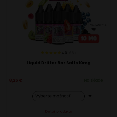
si
môžete
vybrať
VARIANTY: 4
na
stránke
produktu.
4.9
68
x
Liquid Drifter Bar Salts 10mg
8,25
€
Na sklade
Tento
Alternative:
Detail produktu
produkt