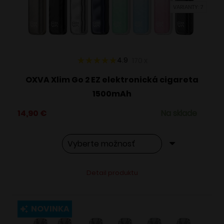
VARIANTY: 7
na
stránke
produktu.
4.9
170
x
OXVA Xlim Go 2 EZ elektronická cigareta
1500mAh
14,90
€
Na sklade
Tento
Alternative:
Detail produktu
produkt
má
viacero
NOVINKA
variantov.