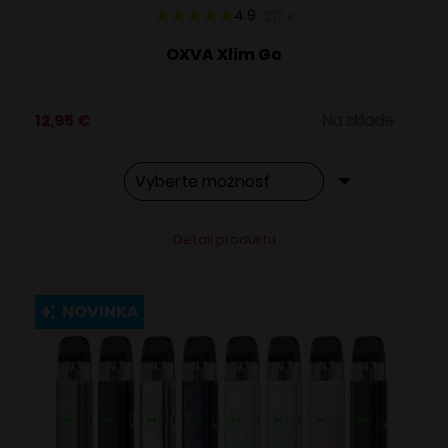
4.9
217
x
OXVA Xlim Go
12,95
€
Na sklade
Tento
Alternative:
Detail produktu
produkt
má
viacero
NOVINKA
variantov.
Možnosti
si
môžete
vybrať