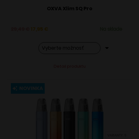
OXVA Xlim SQ Pro
Pôvodná
Aktuálna
29,49
€
17,95
€
Na sklade
cena
cena
bola:
je:
29,49 €.
17,95 €.
Tento
Alternative:
Detail produktu
produkt
má
viacero
NOVINKA
variantov.
Možnosti
si
môžete
vybrať
VARIANTY: 5