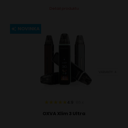
Tento
Alternative:
Detail produktu
produkt
má
viacero
NOVINKA
variantov.
Možnosti
si
môžete
vybrať
VARIANTY: 4
na
stránke
produktu.
4.9
86
x
OXVA Xlim 3 Ultra