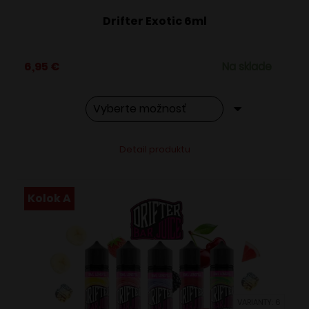
Drifter Exotic 6ml
6,95
€
Na sklade
Tento
Alternative:
Detail produktu
produkt
má
viacero
Kolok A
variantov.
Možnosti
si
môžete
vybrať
VARIANTY: 6