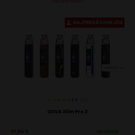
Detail produktu
produkt
má
viacero
NAJPREDÁVANEJŠIE
variantov.
Možnosti
si
môžete
vybrať
VARIANTY: 6
na
stránke
produktu.
4.9
112
x
OXVA Xlim Pro 3
27,50
€
Na sklade