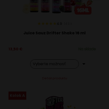
na
stránke
produktu.
4.9
143
x
Juice Sauz Drifter Shake 16 ml
13,50
€
Na sklade
Tento
Alternative:
Detail produktu
produkt
má
viacero
Kolok A
variantov.
Možnosti