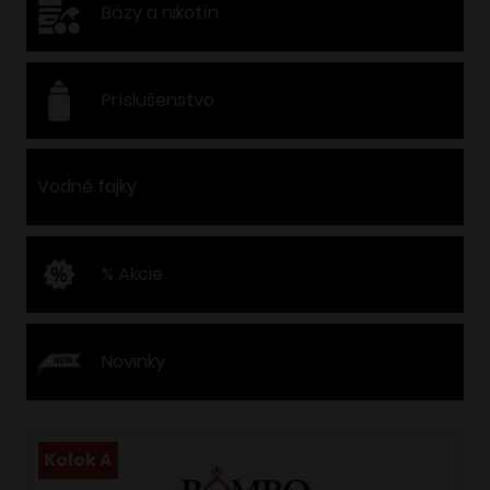
Bázy a nikotín
Príslušenstvo
Vodné fajky
% Akcie
Novinky
Kolok A