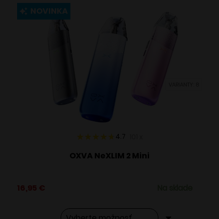
viacero
NOVINKA
variantov.
Možnosti
si
môžete
vybrať
VARIANTY: 8
na
stránke
produktu.
4.7
101
x
OXVA NeXLIM 2 Mini
16,95
€
Na sklade