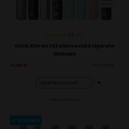
VARIANTY: 7
na
stránke
produktu.
4.9
170
x
OXVA Xlim Go 2 EZ elektronická cigareta
1500mAh
14,90
€
Na sklade
Tento
Alternative:
Detail produktu
produkt
má
viacero
NOVINKA
variantov.