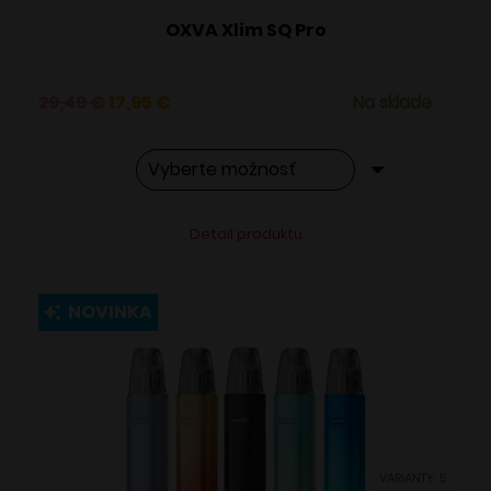
OXVA Xlim SQ Pro
Pôvodná
Aktuálna
29,49
€
17,95
€
Na sklade
cena
cena
bola:
je:
29,49 €.
17,95 €.
Tento
Alternative:
Detail produktu
produkt
má
viacero
NOVINKA
variantov.
Možnosti
si
môžete
vybrať
VARIANTY: 5