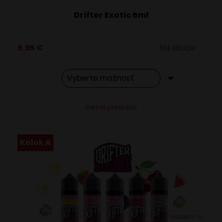
Drifter Exotic 6ml
6,95
€
Na sklade
Tento
Alternative:
Detail produktu
produkt
má
viacero
Kolok A
variantov.
Možnosti
si
môžete
vybrať
VARIANTY: 6