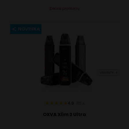
Tento
Alternative:
Detail produktu
produkt
má
viacero
NOVINKA
variantov.
Možnosti
si
môžete
vybrať
VARIANTY: 4
na
stránke
produktu.
4.9
86
x
OXVA Xlim 3 Ultra