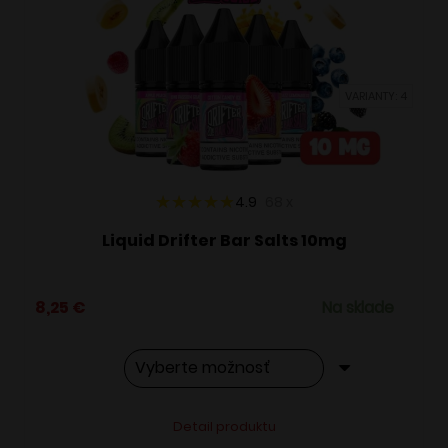
si
môžete
vybrať
VARIANTY: 4
na
stránke
produktu.
4.9
68
x
Liquid Drifter Bar Salts 10mg
8,25
€
Na sklade
Tento
Alternative:
Detail produktu
produkt