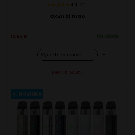
4.9
217
x
OXVA Xlim Go
12,95
€
Na sklade
Tento
Alternative:
Detail produktu
produkt
má
viacero
NOVINKA
variantov.
Možnosti
si
môžete
vybrať