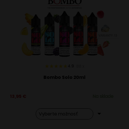
VARIANTY: 13
4.9
88
x
Bombo Solo 20ml
13,95
€
Na sklade
Tento
Alternative: