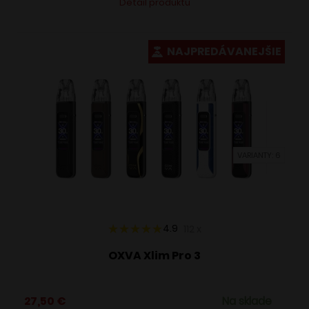
Detail produktu
produkt
má
viacero
NAJPREDÁVANEJŠIE
variantov.
Možnosti
si
môžete
vybrať
VARIANTY: 6
na
stránke
produktu.
4.9
112
x
OXVA Xlim Pro 3
27,50
€
Na sklade