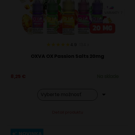
vybrať
VARIANTY: 7
na
stránke
produktu.
4.9
134
x
OXVA OX Passion Salts 20mg
8,25
€
Na sklade
Tento
Alternative:
Detail produktu
produkt
má
viacero
NOVINKA