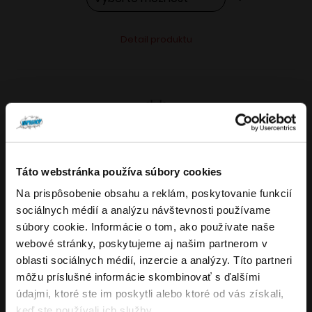
Tento
Alternative:
Detail produktu
produkt
má
viacero
variantov.
Možnosti
si
môžete
Táto webstránka používa súbory cookies
vybrať
Na prispôsobenie obsahu a reklám, poskytovanie funkcií
VARIANTY: 7
Overenie veku
na
sociálnych médií a analýzu návštevnosti používame
stránke
súbory cookie. Informácie o tom, ako používate naše
produktu.
webové stránky, poskytujeme aj našim partnerom v
Musíte mať aspoň
18
rokov pre vstup.
oblasti sociálnych médií, inzercie a analýzy. Títo partneri
4.8
176
x
ÁNO
môžu príslušné informácie skombinovať s ďalšími
OXVA NeXLIM GO elektronická cigareta
údajmi, ktoré ste im poskytli alebo ktoré od vás získali,
NIE
keď ste používali ich služby.