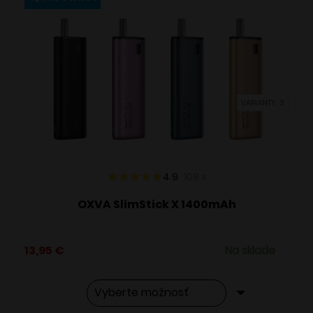
variantov.
Možnosti
si
môžete
vybrať
VARIANTY: 3
na
stránke
produktu.
4.9
108
x
OXVA SlimStick X 1400mAh
13,95
€
Na sklade