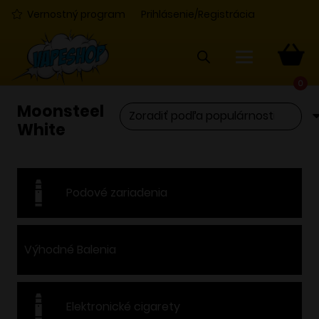
Vernostný program
Prihlásenie/Registrácia
0
Moonsteel
White
Podové zariadenia
Výhodné Balenia
Elektronické cigarety