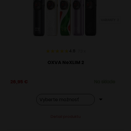
môžete
vybrať
VARIANTY: 2
na
stránke
produktu.
4.8
73
x
OXVA NeXLIM 2
26,95
€
Na sklade
Tento
Alternative:
Detail produktu
produkt
má