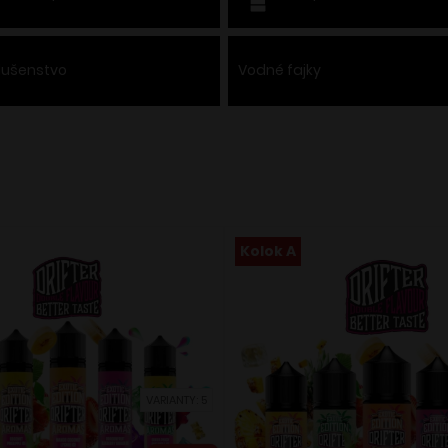
slušenstvo
Vodné fajky
Kolok A
VARIANTY: 5