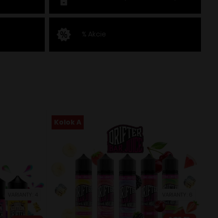
% Akcie
Kolok A
VARIANTY: 4
VARIANTY: 6