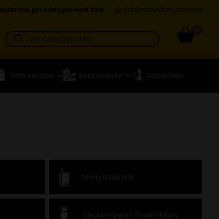
adarmo pri nákupe nad 49€
Prihlásenie/Registrácia
0
Products
search
Príslušenstvo
Bázy a nikotín
Vodné fajky
Módy a batérie
Clearomizery / Žhavící hlavy