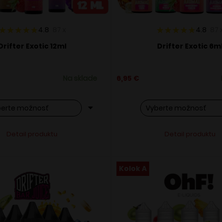
4.8
87
x
4.8
87
Drifter Exotic 12ml
Drifter Exotic 6m
Na sklade
6,95
€
o
Tento
Alternative:
Alternati
Detail produktu
Detail produktu
ukt
produkt
má
ero
viacero
Kolok A
ntov.
variantov.
osti
Možnosti
si
ete
môžete
ať
vybrať