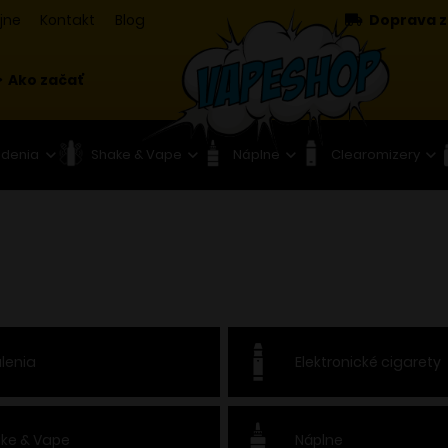
jne
Kontakt
Blog
Doprava z
Ako začať
adenia
Shake & Vape
Náplne
Clearomizery
lenia
Elektronické cigarety
ke & Vape
Náplne