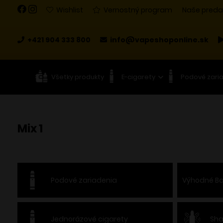
Wishlist
Vernostný program
Naše preda
+421 904 333 800
info@vapeshoponline.sk
Všetky produkty
E-cigarety
Podové zari
Mix 1
Podové zariadenia
Výhodné Ba
Jednorázové cigarety
Sha