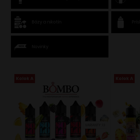
Bázy a nikotín
Prí
Novinky
Kolok A
Kolok A
VARIANTY: 13