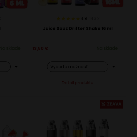
x
4.9
143
x
l
Juice Sauz Drifter Shake 16 ml
Na sklade
13,50
€
Na sklade
Tento
ve:
Alternative:
Detail produktu
produkt
má
viacero
ZĽAVA
variantov.
Možnosti
si
môžete
vybrať