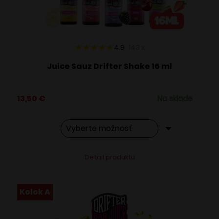
na
stránke
produktu.
4.9
143
x
Juice Sauz Drifter Shake 16 ml
13,50
€
Na sklade
Tento
Alternative:
Detail produktu
produkt
má
viacero
Kolok A
variantov.
Možnosti