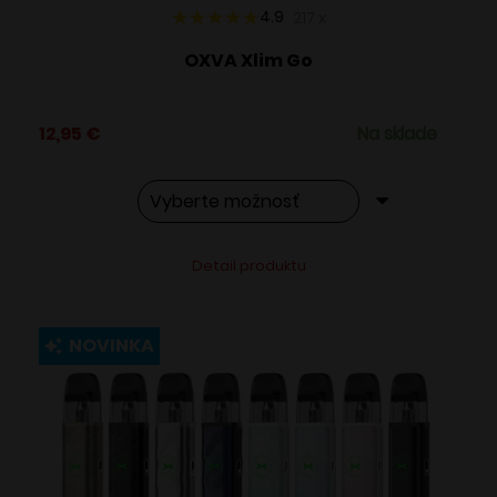
4.9
217
x
OXVA Xlim Go
12,95
€
Na sklade
Tento
Alternative:
Detail produktu
produkt
má
viacero
NOVINKA
variantov.
Možnosti
si
môžete
vybrať