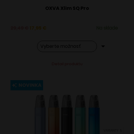
OXVA Xlim SQ Pro
Pôvodná
Aktuálna
29,49
€
17,95
€
Na sklade
cena
cena
bola:
je:
29,49 €.
17,95 €.
Tento
Alternative:
Detail produktu
produkt
má
viacero
NOVINKA
variantov.
Možnosti
si
môžete
vybrať
VARIANTY: 5