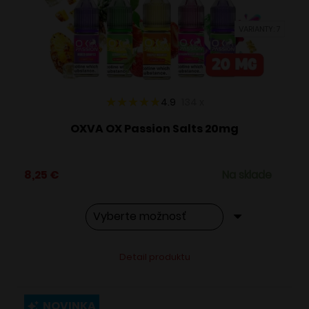
vybrať
VARIANTY: 7
na
stránke
produktu.
4.9
134
x
OXVA OX Passion Salts 20mg
8,25
€
Na sklade
Tento
Alternative:
Detail produktu
produkt
má
viacero
NOVINKA