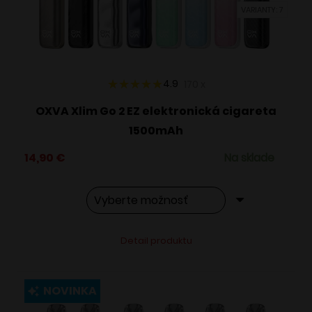
VARIANTY: 7
na
stránke
produktu.
4.9
170
x
OXVA Xlim Go 2 EZ elektronická cigareta
1500mAh
14,90
€
Na sklade
Tento
Alternative:
Detail produktu
produkt
má
viacero
NOVINKA
variantov.