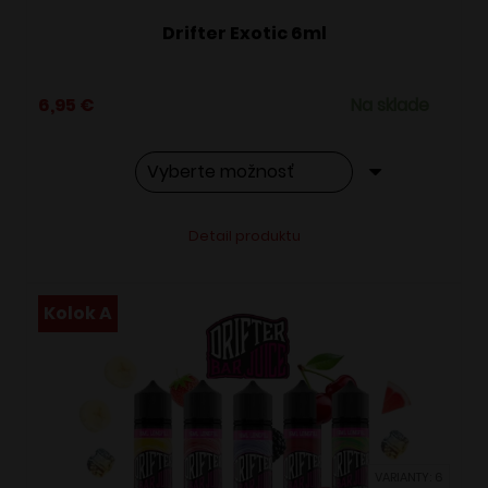
Drifter Exotic 6ml
6,95
€
Na sklade
Tento
Alternative:
Detail produktu
produkt
má
viacero
Kolok A
variantov.
Možnosti
si
môžete
vybrať
VARIANTY: 6