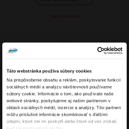
Tento
Alternative:
Detail produktu
produkt
má
viacero
variantov.
Možnosti
si
môžete
Táto webstránka používa súbory cookies
vybrať
Na prispôsobenie obsahu a reklám, poskytovanie funkcií
VARIANTY: 7
Overenie veku
na
sociálnych médií a analýzu návštevnosti používame
stránke
súbory cookie. Informácie o tom, ako používate naše
produktu.
webové stránky, poskytujeme aj našim partnerom v
Musíte mať aspoň
18
rokov pre vstup.
oblasti sociálnych médií, inzercie a analýzy. Títo partneri
4.8
176
x
ÁNO
môžu príslušné informácie skombinovať s ďalšími
OXVA NeXLIM GO elektronická cigareta
údajmi, ktoré ste im poskytli alebo ktoré od vás získali,
NIE
keď ste používali ich služby.