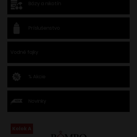
Bázy a nikotín
Príslušenstvo
Vodné fajky
% Akcie
Novinky
Kolok A