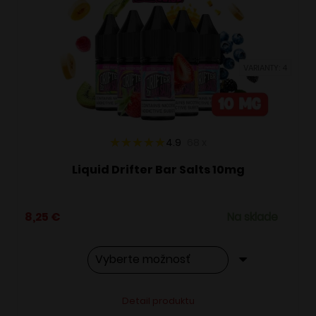
si
môžete
vybrať
VARIANTY: 4
na
stránke
produktu.
4.9
68
x
Liquid Drifter Bar Salts 10mg
8,25
€
Na sklade
Tento
Alternative:
Detail produktu
produkt