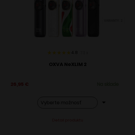
môžete
vybrať
VARIANTY: 2
na
stránke
produktu.
4.8
73
x
OXVA NeXLIM 2
26,95
€
Na sklade
Tento
Alternative:
Detail produktu
produkt
má