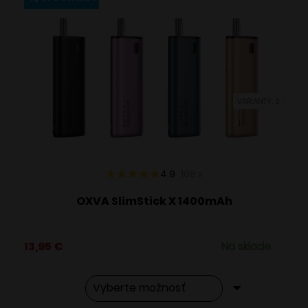
variantov.
Možnosti
si
môžete
vybrať
VARIANTY: 3
na
stránke
produktu.
4.9
108
x
OXVA SlimStick X 1400mAh
13,95
€
Na sklade