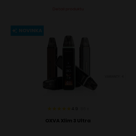
Tento
Alternative:
Detail produktu
produkt
má
viacero
NOVINKA
variantov.
Možnosti
si
môžete
vybrať
VARIANTY: 4
na
stránke
produktu.
4.9
86
x
OXVA Xlim 3 Ultra