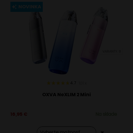
viacero
NOVINKA
variantov.
Možnosti
si
môžete
vybrať
VARIANTY: 8
na
stránke
produktu.
4.7
101
x
OXVA NeXLIM 2 Mini
16,95
€
Na sklade