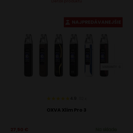
Detail produktu
produkt
má
viacero
NAJPREDÁVANEJŠIE
variantov.
Možnosti
si
môžete
vybrať
VARIANTY: 6
na
stránke
produktu.
4.9
112
x
OXVA Xlim Pro 3
27,50
€
Na sklade