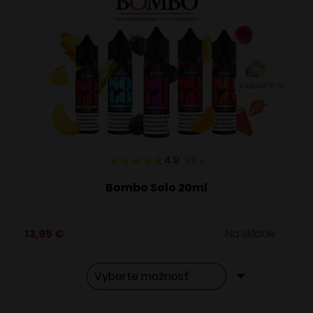
VARIANTY: 13
4.9
88
x
Bombo Solo 20ml
13,95
€
Na sklade
Tento
Alternative: