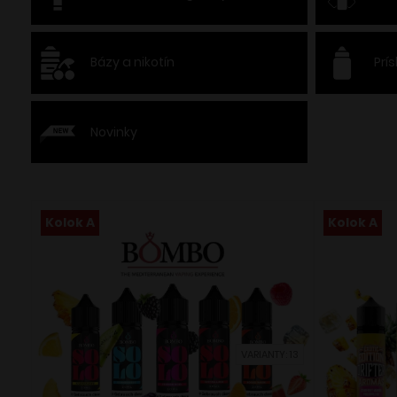
Bázy a nikotín
Prí
Novinky
Kolok A
Kolok A
VARIANTY: 13