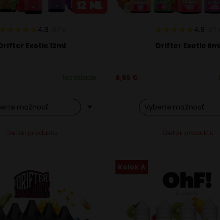
4.8
87
x
4.8
87
Drifter Exotic 12ml
Drifter Exotic 6m
Na sklade
6,95
€
o
Tento
Alternative:
Alternati
Detail produktu
Detail produktu
ukt
produkt
má
ero
viacero
Kolok A
ntov.
variantov.
osti
Možnosti
si
ete
môžete
ať
vybrať