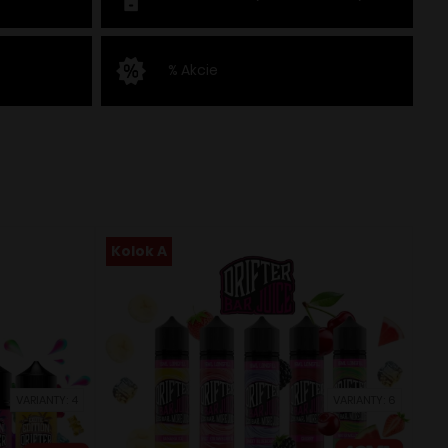
% Akcie
Kolok A
VARIANTY: 4
VARIANTY: 6