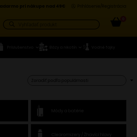
adarmo pri nákupe nad 49€
Prihlásenie/Registrácia
0
Products
search
Príslušenstvo
Bázy a nikotín
Vodné fajky
Módy a batérie
Clearomizery / Žhavící hlavy