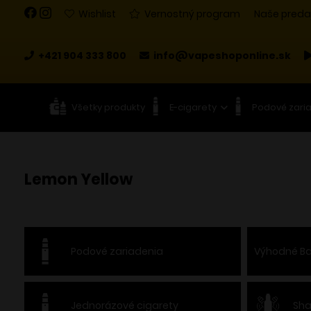
Wishlist
Vernostný program
Naše preda
+421 904 333 800
info@vapeshoponline.sk
Všetky produkty
E-cigarety
Podové zari
Lemon Yellow
Podové zariadenia
Výhodné Ba
Jednorázové cigarety
Sha