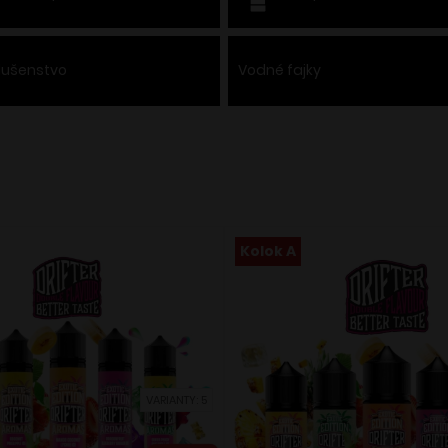
slušenstvo
Vodné fajky
Kolok A
VARIANTY: 5