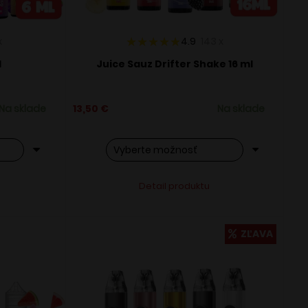
x
4.9
143
x
l
Juice Sauz Drifter Shake 16 ml
Na sklade
13,50
€
Na sklade
Tento
ve:
Alternative:
Detail produktu
produkt
má
viacero
ZĽAVA
variantov.
Možnosti
si
môžete
vybrať