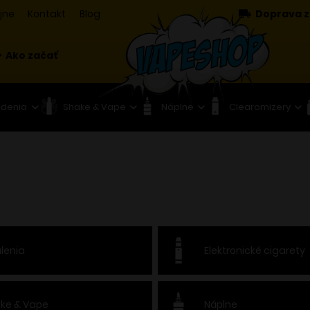
jne
Kontakt
Blog
Doprava z
Ako začať
adenia
Shake & Vape
Náplne
Clearomizery
lenia
Elektronické cigarety
ke & Vape
Náplne