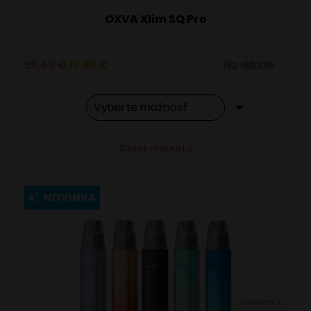
OXVA Xlim SQ Pro
Pôvodná
Aktuálna
29,49
€
17,95
€
Na sklade
cena
cena
bola:
je:
29,49 €.
17,95 €.
Tento
Alternative:
Detail produktu
produkt
má
viacero
NOVINKA
variantov.
Možnosti
si
môžete
vybrať
VARIANTY: 5