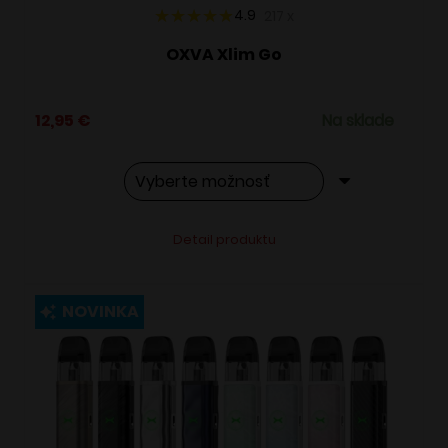
4.9
217
x
OXVA Xlim Go
12,95
€
Na sklade
Tento
Alternative:
Detail produktu
produkt
má
viacero
NOVINKA
variantov.
Možnosti
si
môžete
vybrať