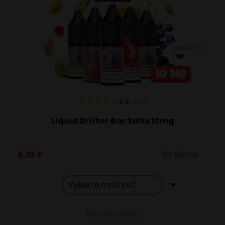
si
môžete
vybrať
VARIANTY: 4
na
stránke
produktu.
4.9
68
x
Liquid Drifter Bar Salts 10mg
8,25
€
Na sklade
Tento
Alternative:
Detail produktu
produkt