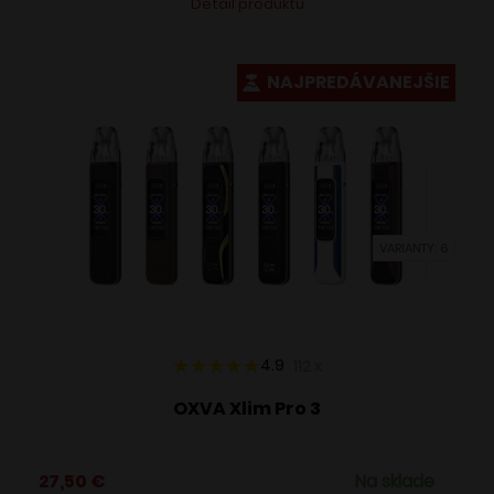
Detail produktu
produkt
má
viacero
NAJPREDÁVANEJŠIE
variantov.
Možnosti
si
môžete
vybrať
VARIANTY: 6
na
stránke
produktu.
4.9
112
x
OXVA Xlim Pro 3
27,50
€
Na sklade