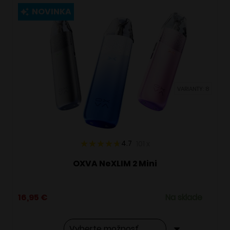
viacero
NOVINKA
variantov.
Možnosti
si
môžete
vybrať
VARIANTY: 8
na
stránke
produktu.
4.7
101
x
OXVA NeXLIM 2 Mini
16,95
€
Na sklade