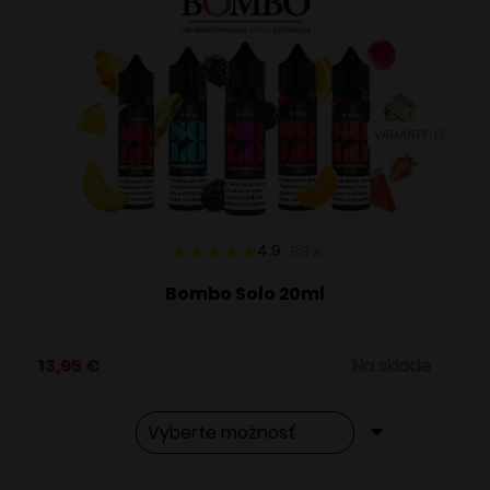
VARIANTY: 13
4.9
88
x
Bombo Solo 20ml
13,95
€
Na sklade
Tento
Alternative: