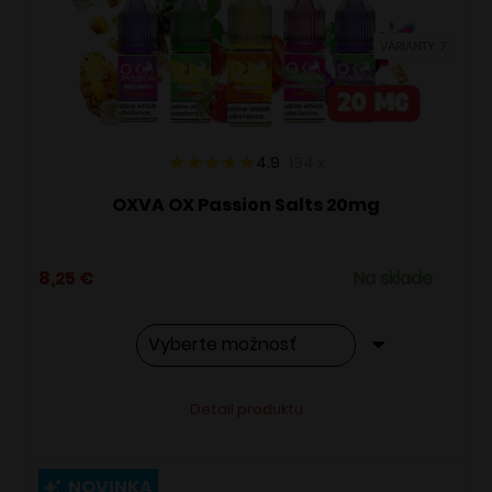
vybrať
VARIANTY: 7
na
stránke
produktu.
4.9
134
x
OXVA OX Passion Salts 20mg
8,25
€
Na sklade
Tento
Alternative:
Detail produktu
produkt
má
viacero
NOVINKA