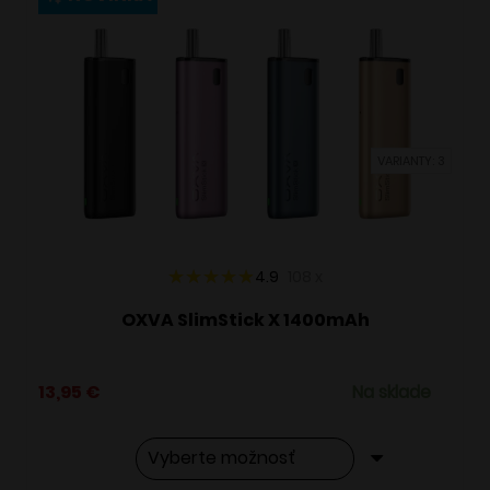
variantov.
Možnosti
si
môžete
vybrať
VARIANTY: 3
na
stránke
produktu.
4.9
108
x
OXVA SlimStick X 1400mAh
13,95
€
Na sklade