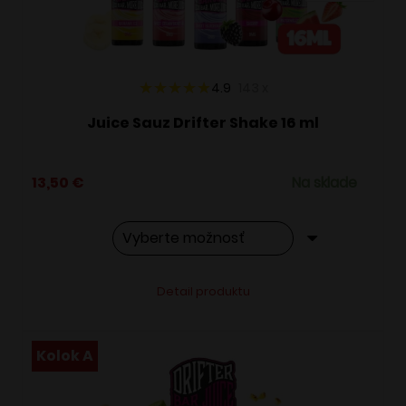
na
stránke
produktu.
4.9
143
x
Juice Sauz Drifter Shake 16 ml
13,50
€
Na sklade
Tento
Alternative:
Detail produktu
produkt
má
viacero
Kolok A
variantov.
Možnosti