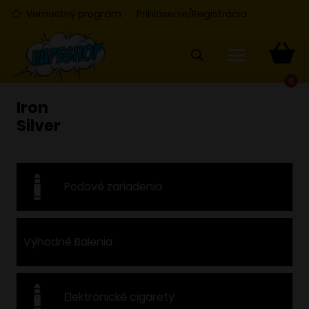
Vernostný program
Prihlásenie/Registrácia
0
Iron
Silver
Podové zariadenia
Výhodné Balenia
Elektronické cigarety