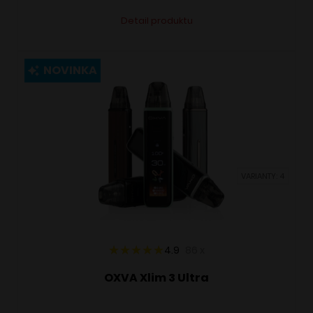
Tento
Alternative:
Detail produktu
produkt
má
viacero
NOVINKA
variantov.
Možnosti
si
môžete
vybrať
VARIANTY: 4
na
stránke
produktu.
4.9
86
x
OXVA Xlim 3 Ultra