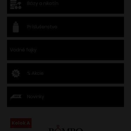
Bázy a nikotín
Príslušenstvo
Vodné fajky
% Akcie
Novinky
Kolok A