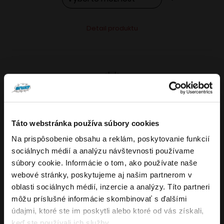
Tento
Alternative:
Detail produktu
produkt
má
viacero
variantov.
Možnosti
si
môžete
Táto webstránka používa súbory cookies
vybrať
Na prispôsobenie obsahu a reklám, poskytovanie funkcií
VARIANTY: 7
Overenie veku
na
sociálnych médií a analýzu návštevnosti používame
stránke
súbory cookie. Informácie o tom, ako používate naše
produktu.
webové stránky, poskytujeme aj našim partnerom v
Musíte mať aspoň
18
rokov pre vstup.
oblasti sociálnych médií, inzercie a analýzy. Títo partneri
4.8
176
x
ÁNO
môžu príslušné informácie skombinovať s ďalšími
OXVA NeXLIM GO elektronická cigareta
údajmi, ktoré ste im poskytli alebo ktoré od vás získali,
NIE
keď ste používali ich služby.