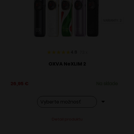
môžete
vybrať
VARIANTY: 2
na
stránke
produktu.
4.8
73
x
OXVA NeXLIM 2
26,95
€
Na sklade
Tento
Alternative:
Detail produktu
produkt
má