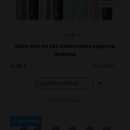
VARIANTY: 7
na
stránke
produktu.
4.9
170
x
OXVA Xlim Go 2 EZ elektronická cigareta
1500mAh
14,90
€
Na sklade
Tento
Alternative:
Detail produktu
produkt
má
viacero
NOVINKA
variantov.