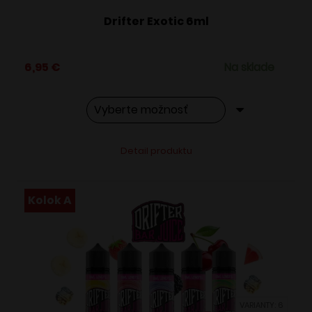
Drifter Exotic 6ml
6,95
€
Na sklade
Tento
Alternative:
Detail produktu
produkt
má
viacero
Kolok A
variantov.
Možnosti
si
môžete
vybrať
VARIANTY: 6