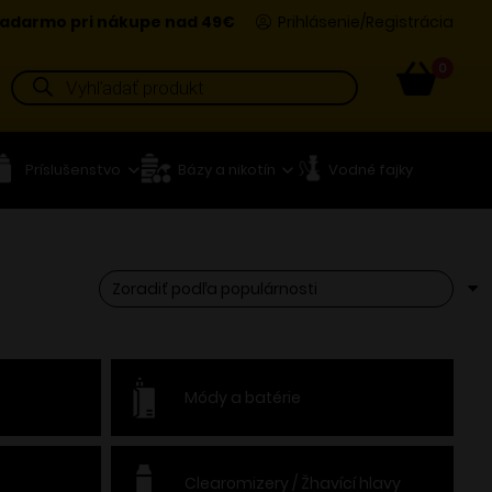
adarmo pri nákupe nad 49€
Prihlásenie/Registrácia
0
Products
search
Príslušenstvo
Bázy a nikotín
Vodné fajky
Módy a batérie
Clearomizery / Žhavící hlavy