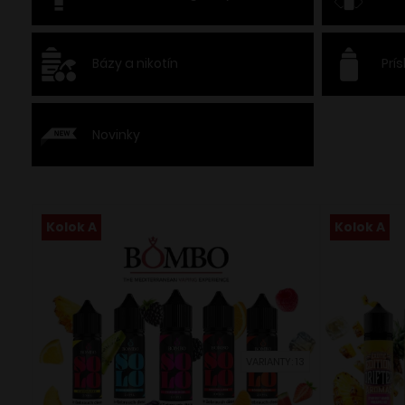
Bázy a nikotín
Prí
Novinky
Kolok A
Kolok A
VARIANTY: 13