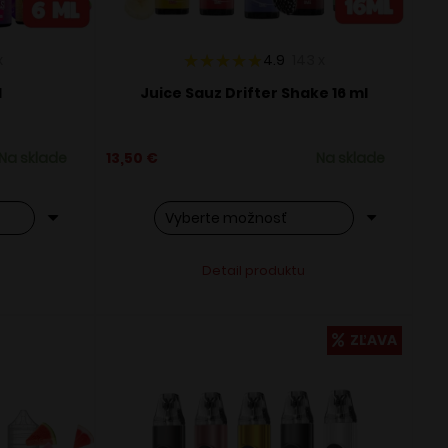
x
4.9
143
x
l
Juice Sauz Drifter Shake 16 ml
Na sklade
13,50
€
Na sklade
Tento
ve:
Alternative:
Detail produktu
produkt
má
viacero
ZĽAVA
variantov.
Možnosti
si
môžete
vybrať