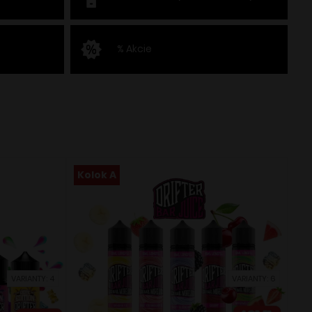
% Akcie
Kolok A
VARIANTY: 4
VARIANTY: 6