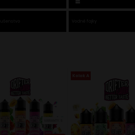
slušenstvo
Vodné fajky
Kolok A
VARIANTY: 5