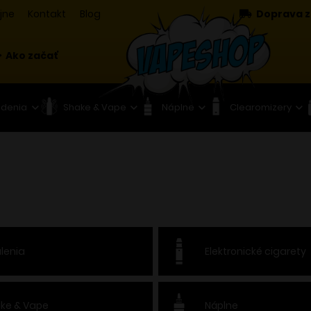
jne
Kontakt
Blog
Doprava z
Ako začať
adenia
Shake & Vape
Náplne
Clearomizery
lenia
Elektronické cigarety
ke & Vape
Náplne