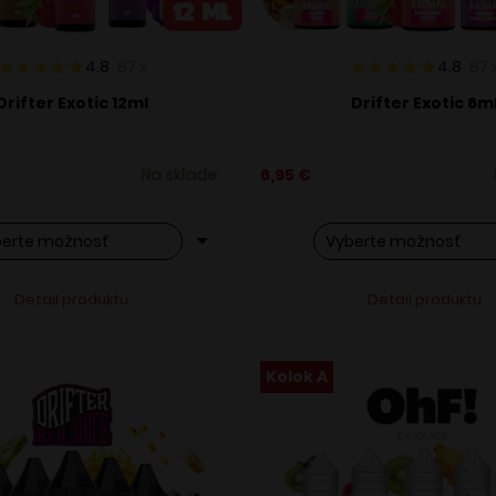
4.8
87
x
4.8
87
Drifter Exotic 12ml
Drifter Exotic 6m
Na sklade
6,95
€
o
Tento
Alternative:
Alternati
Detail produktu
Detail produktu
ukt
produkt
má
ero
viacero
Kolok A
ntov.
variantov.
osti
Možnosti
si
ete
môžete
ať
vybrať