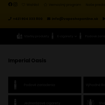
Wishlist
Vernostný program
Naše preda
+421 904 333 800
info@vapeshoponline.sk
Všetky produkty
E-cigarety
Podové zari
Imperial Oasis
Podové zariadenia
Výhodné Ba
Jednorázové cigarety
Sha