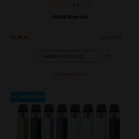
4.9
217
x
OXVA Xlim Go
12,95
€
Na sklade
Tento
Alternative:
Detail produktu
produkt
má
viacero
NOVINKA
variantov.
Možnosti
si
môžete
vybrať