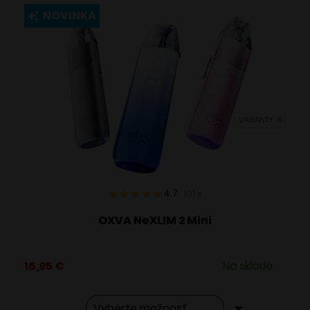
viacero
NOVINKA
variantov.
Možnosti
si
môžete
vybrať
VARIANTY: 8
na
stránke
produktu.
4.7
101
x
OXVA NeXLIM 2 Mini
16,95
€
Na sklade