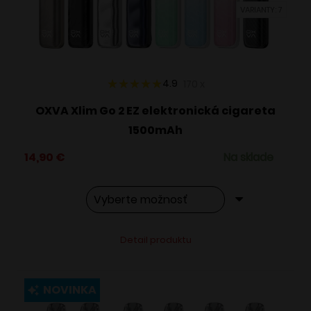
VARIANTY: 7
na
stránke
produktu.
4.9
170
x
OXVA Xlim Go 2 EZ elektronická cigareta
1500mAh
14,90
€
Na sklade
Tento
Alternative:
Detail produktu
produkt
má
viacero
NOVINKA
variantov.