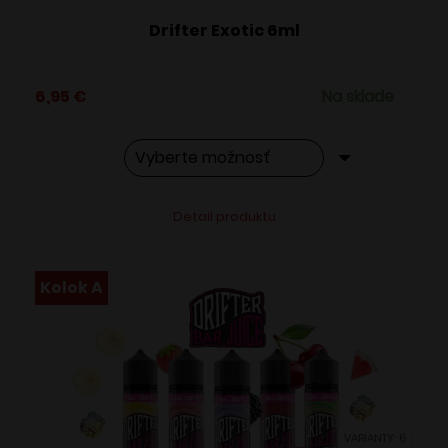
Drifter Exotic 6ml
6,95
€
Na sklade
Tento
Alternative:
Detail produktu
produkt
má
viacero
Kolok A
variantov.
Možnosti
si
môžete
vybrať
VARIANTY: 6