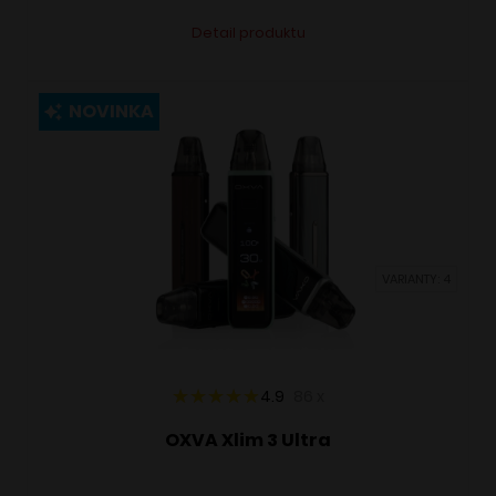
Tento
Alternative:
Detail produktu
produkt
má
viacero
NOVINKA
variantov.
Možnosti
si
môžete
vybrať
VARIANTY: 4
na
stránke
produktu.
4.9
86
x
OXVA Xlim 3 Ultra