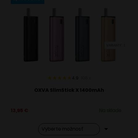
variantov.
Možnosti
si
môžete
vybrať
VARIANTY: 3
na
stránke
produktu.
4.9
108
x
OXVA SlimStick X 1400mAh
13,95
€
Na sklade