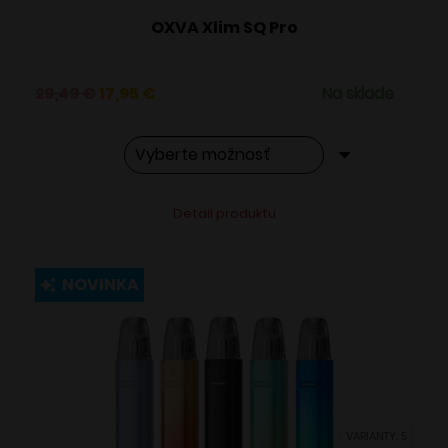
OXVA Xlim SQ Pro
Pôvodná
Aktuálna
29,49
€
17,95
€
Na sklade
cena
cena
bola:
je:
29,49 €.
17,95 €.
Tento
Alternative:
Detail produktu
produkt
má
viacero
NOVINKA
variantov.
Možnosti
si
môžete
vybrať
VARIANTY: 5