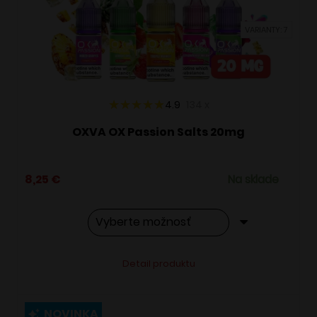
vybrať
VARIANTY: 7
na
stránke
produktu.
4.9
134
x
OXVA OX Passion Salts 20mg
8,25
€
Na sklade
Tento
Alternative:
Detail produktu
produkt
má
viacero
NOVINKA