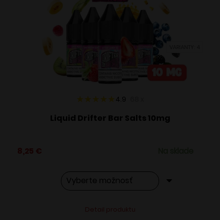
si
môžete
vybrať
VARIANTY: 4
na
stránke
produktu.
4.9
68
x
Liquid Drifter Bar Salts 10mg
8,25
€
Na sklade
Tento
Alternative:
Detail produktu
produkt