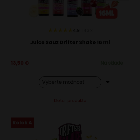
na
stránke
produktu.
4.9
143
x
Juice Sauz Drifter Shake 16 ml
13,50
€
Na sklade
Tento
Alternative:
Detail produktu
produkt
má
viacero
Kolok A
variantov.
Možnosti