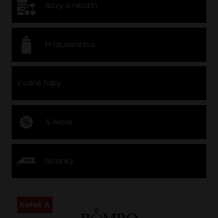
Bázy a nikotín
Príslušenstvo
Vodné fajky
% Akcie
Novinky
Kolok A