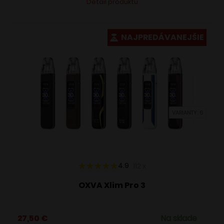
Detail produktu
produkt
má
viacero
NAJPREDÁVANEJŠIE
variantov.
Možnosti
si
môžete
vybrať
VARIANTY: 6
na
stránke
produktu.
4.9
112
x
OXVA Xlim Pro 3
27,50
€
Na sklade