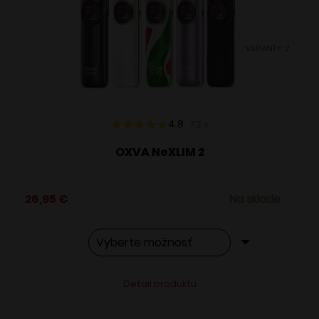
môžete
vybrať
VARIANTY: 2
na
stránke
produktu.
4.8
73
x
OXVA NeXLIM 2
26,95
€
Na sklade
Tento
Alternative:
Detail produktu
produkt
má