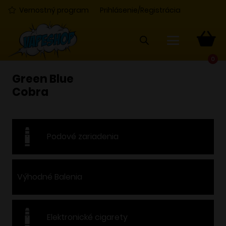
Vernostný program
Prihlásenie/Registrácia
0
Green Blue
Cobra
Podové zariadenia
Výhodné Balenia
Elektronické cigarety