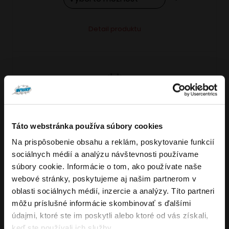
Tento
Alternative:
Detail produktu
produkt
má
viacero
variantov.
Možnosti
si
môžete
Táto webstránka používa súbory cookies
vybrať
Na prispôsobenie obsahu a reklám, poskytovanie funkcií
VARIANTY: 7
Overenie veku
na
sociálnych médií a analýzu návštevnosti používame
stránke
súbory cookie. Informácie o tom, ako používate naše
produktu.
webové stránky, poskytujeme aj našim partnerom v
Musíte mať aspoň
18
rokov pre vstup.
oblasti sociálnych médií, inzercie a analýzy. Títo partneri
4.8
176
x
ÁNO
môžu príslušné informácie skombinovať s ďalšími
OXVA NeXLIM GO elektronická cigareta
údajmi, ktoré ste im poskytli alebo ktoré od vás získali,
NIE
keď ste používali ich služby.