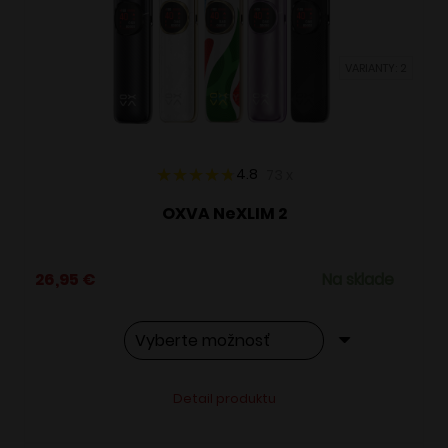
môžete
vybrať
VARIANTY: 2
na
stránke
produktu.
4.8
73
x
OXVA NeXLIM 2
26,95
€
Na sklade
Tento
Alternative:
Detail produktu
produkt
má