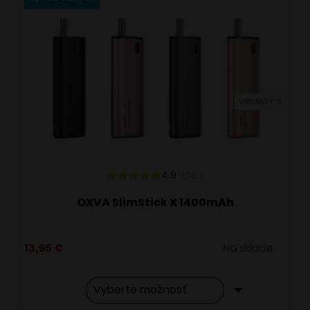
variantov.
Možnosti
si
môžete
vybrať
VARIANTY: 3
na
stránke
produktu.
4.9
108
x
OXVA SlimStick X 1400mAh
13,95
€
Na sklade