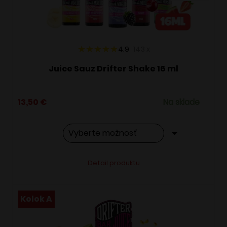
na
stránke
produktu.
4.9
143
x
Juice Sauz Drifter Shake 16 ml
13,50
€
Na sklade
Tento
Alternative:
Detail produktu
produkt
má
viacero
Kolok A
variantov.
Možnosti