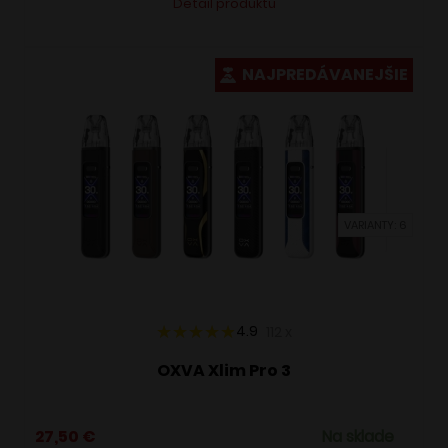
Detail produktu
produkt
má
viacero
NAJPREDÁVANEJŠIE
variantov.
Možnosti
si
môžete
vybrať
VARIANTY: 6
na
stránke
produktu.
4.9
112
x
OXVA Xlim Pro 3
27,50
€
Na sklade