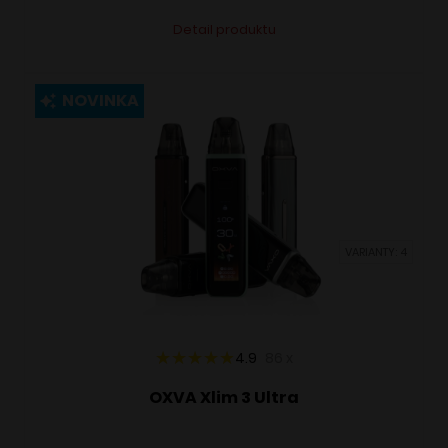
Tento
Alternative:
Detail produktu
produkt
má
viacero
NOVINKA
variantov.
Možnosti
si
môžete
vybrať
VARIANTY: 4
na
stránke
produktu.
4.9
86
x
OXVA Xlim 3 Ultra