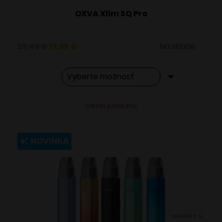
OXVA Xlim SQ Pro
Pôvodná
Aktuálna
29,49
€
17,95
€
Na sklade
cena
cena
bola:
je:
29,49 €.
17,95 €.
Tento
Alternative:
Detail produktu
produkt
má
viacero
NOVINKA
variantov.
Možnosti
si
môžete
vybrať
VARIANTY: 5