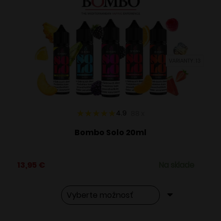
VARIANTY: 13
4.9
88
x
Bombo Solo 20ml
13,95
€
Na sklade
Tento
Alternative: