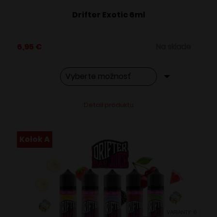
Drifter Exotic 6ml
6,95
€
Na sklade
Tento
Alternative:
Detail produktu
produkt
má
viacero
Kolok A
variantov.
Možnosti
si
môžete
vybrať
VARIANTY: 6