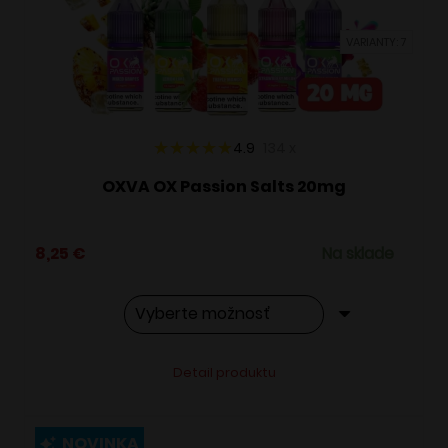
vybrať
VARIANTY: 7
na
stránke
produktu.
4.9
134
x
OXVA OX Passion Salts 20mg
8,25
€
Na sklade
Tento
Alternative:
Detail produktu
produkt
má
viacero
NOVINKA