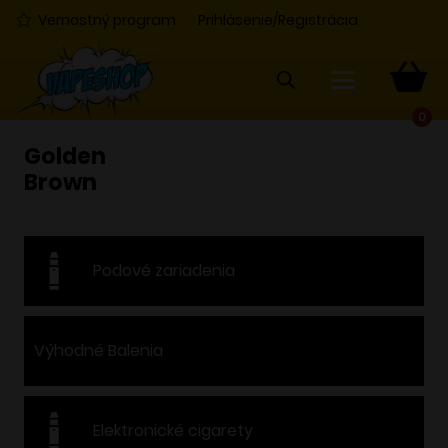
Vernostný program
Prihlásenie/Registrácia
0
Golden
Brown
Podové zariadenia
Výhodné Balenia
Elektronické cigarety