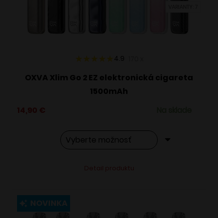
VARIANTY: 7
na
stránke
produktu.
4.9
170
x
OXVA Xlim Go 2 EZ elektronická cigareta
1500mAh
14,90
€
Na sklade
Tento
Alternative:
Detail produktu
produkt
má
viacero
NOVINKA
variantov.