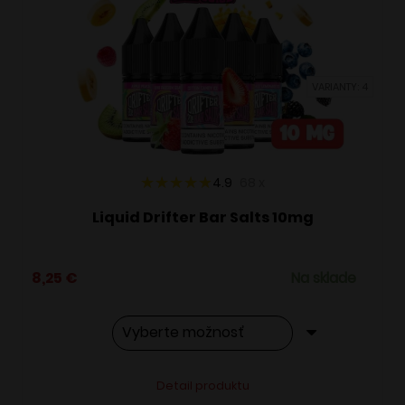
si
môžete
vybrať
VARIANTY: 4
na
stránke
produktu.
4.9
68
x
Liquid Drifter Bar Salts 10mg
8,25
€
Na sklade
Tento
Alternative:
Detail produktu
produkt