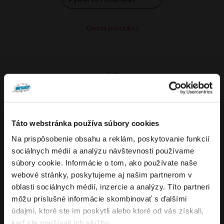
Tento
Alternative:
Detail produktu
produkt
má
viacero
variantov.
Možnosti
si
môžete
Táto webstránka používa súbory cookies
vybrať
Na prispôsobenie obsahu a reklám, poskytovanie funkcií
VARIANTY: 7
Overenie veku
na
sociálnych médií a analýzu návštevnosti používame
stránke
súbory cookie. Informácie o tom, ako používate naše
produktu.
webové stránky, poskytujeme aj našim partnerom v
Musíte mať aspoň
18
rokov pre vstup.
oblasti sociálnych médií, inzercie a analýzy. Títo partneri
4.8
176
x
ÁNO
môžu príslušné informácie skombinovať s ďalšími
OXVA NeXLIM GO elektronická cigareta
údajmi, ktoré ste im poskytli alebo ktoré od vás získali,
NIE
keď ste používali ich služby.