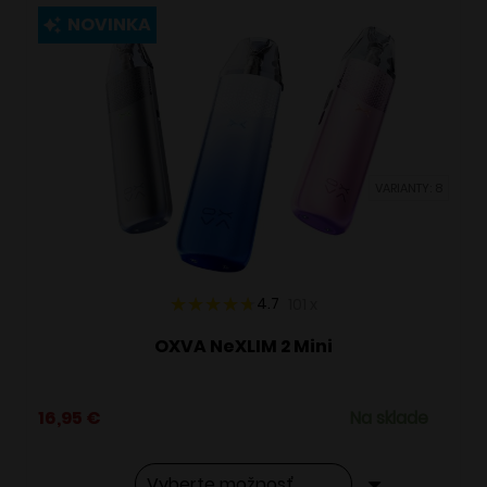
viacero
NOVINKA
variantov.
Možnosti
si
môžete
vybrať
VARIANTY: 8
na
stránke
produktu.
4.7
101
x
OXVA NeXLIM 2 Mini
16,95
€
Na sklade