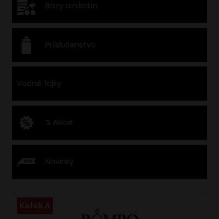
Bázy a nikotín
Príslušenstvo
Vodné fajky
% Akcie
Novinky
Kolok A