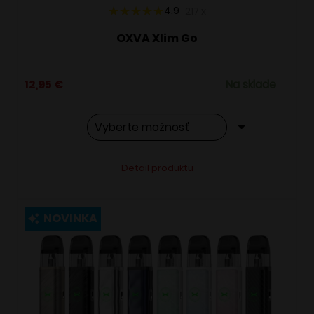
4.9
217
x
OXVA Xlim Go
12,95
€
Na sklade
Tento
Alternative:
Detail produktu
produkt
má
viacero
NOVINKA
variantov.
Možnosti
si
môžete
vybrať