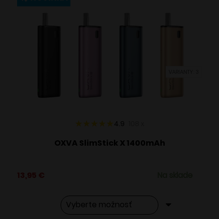
variantov.
Možnosti
si
môžete
vybrať
VARIANTY: 3
na
stránke
produktu.
4.9
108
x
OXVA SlimStick X 1400mAh
13,95
€
Na sklade