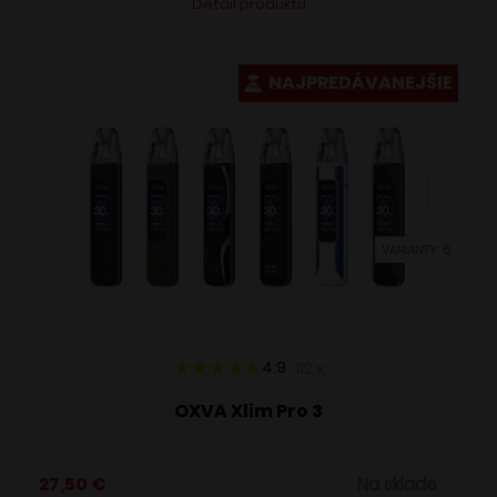
Detail produktu
produkt
má
viacero
NAJPREDÁVANEJŠIE
variantov.
Možnosti
si
môžete
vybrať
VARIANTY: 6
na
stránke
produktu.
4.9
112
x
OXVA Xlim Pro 3
27,50
€
Na sklade