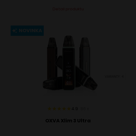
Tento
Alternative:
Detail produktu
produkt
má
viacero
NOVINKA
variantov.
Možnosti
si
môžete
vybrať
VARIANTY: 4
na
stránke
produktu.
4.9
86
x
OXVA Xlim 3 Ultra