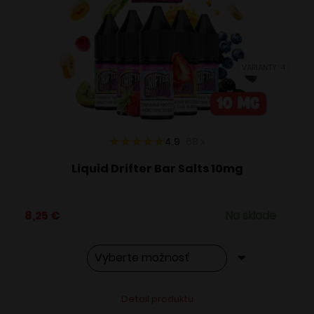
si
môžete
vybrať
VARIANTY: 4
na
stránke
produktu.
4.9
68
x
Liquid Drifter Bar Salts 10mg
8,25
€
Na sklade
Tento
Alternative:
Detail produktu
produkt