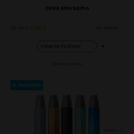
OXVA Xlim SQ Pro
Pôvodná
Aktuálna
29,49
€
17,95
€
Na sklade
cena
cena
bola:
je:
29,49 €.
17,95 €.
Tento
Alternative:
Detail produktu
produkt
má
viacero
NOVINKA
variantov.
Možnosti
si
môžete
vybrať
VARIANTY: 5