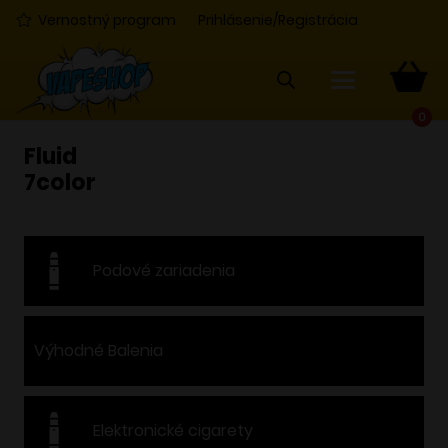
Vernostný program
Prihlásenie/Registrácia
0
Fluid
7color
Podové zariadenia
Výhodné Balenia
Elektronické cigarety