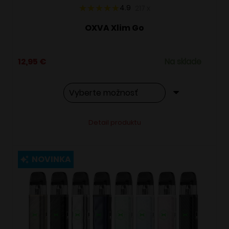
4.9
217
x
OXVA Xlim Go
12,95
€
Na sklade
Tento
Alternative:
Detail produktu
produkt
má
viacero
NOVINKA
variantov.
Možnosti
si
môžete
vybrať