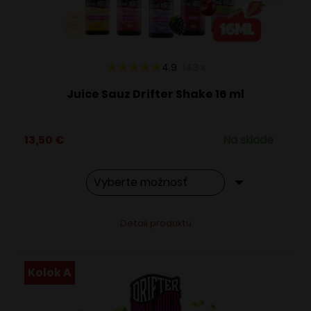
na
stránke
produktu.
4.9
143
x
Juice Sauz Drifter Shake 16 ml
13,50
€
Na sklade
Tento
Alternative:
Detail produktu
produkt
má
viacero
Kolok A
variantov.
Možnosti