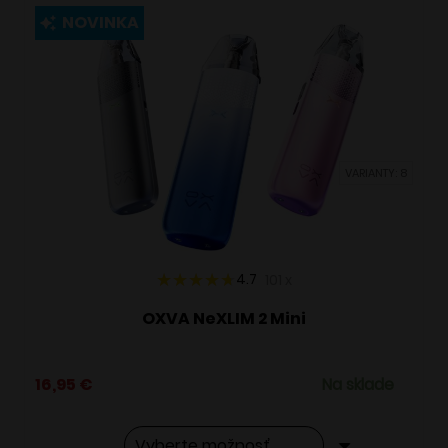
viacero
NOVINKA
variantov.
Možnosti
si
môžete
vybrať
VARIANTY: 8
na
stránke
produktu.
4.7
101
x
OXVA NeXLIM 2 Mini
16,95
€
Na sklade