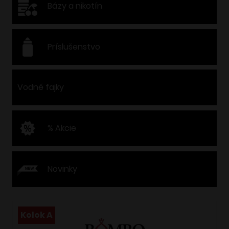
Bázy a nikotín
Príslušenstvo
Vodné fajky
% Akcie
Novinky
Kolok A