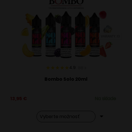
VARIANTY: 13
4.9
88
x
Bombo Solo 20ml
13,95
€
Na sklade
Tento
Alternative: