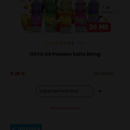
vybrať
VARIANTY: 7
na
stránke
produktu.
4.9
134
x
OXVA OX Passion Salts 20mg
8,25
€
Na sklade
Tento
Alternative:
Detail produktu
produkt
má
viacero
NOVINKA