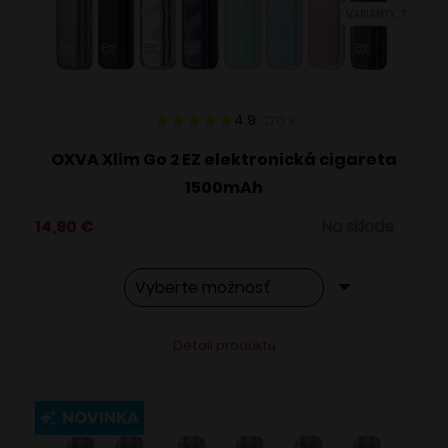
VARIANTY: 7
na
stránke
produktu.
4.9
170
x
OXVA Xlim Go 2 EZ elektronická cigareta
1500mAh
14,90
€
Na sklade
Tento
Alternative:
Detail produktu
produkt
má
viacero
NOVINKA
variantov.