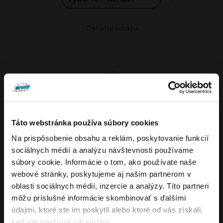
Tento
Alternative:
Detail produktu
produkt
má
viacero
variantov.
Možnosti
si
môžete
Táto webstránka používa súbory cookies
vybrať
Na prispôsobenie obsahu a reklám, poskytovanie funkcií
VARIANTY: 7
Overenie veku
na
sociálnych médií a analýzu návštevnosti používame
stránke
súbory cookie. Informácie o tom, ako používate naše
produktu.
webové stránky, poskytujeme aj našim partnerom v
Musíte mať aspoň
18
rokov pre vstup.
oblasti sociálnych médií, inzercie a analýzy. Títo partneri
4.8
176
x
ÁNO
môžu príslušné informácie skombinovať s ďalšími
OXVA NeXLIM GO elektronická cigareta
údajmi, ktoré ste im poskytli alebo ktoré od vás získali,
NIE
keď ste používali ich služby.