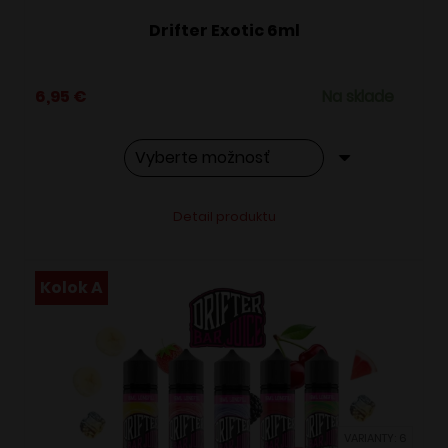
Drifter Exotic 6ml
6,95
€
Na sklade
Tento
Alternative:
Detail produktu
produkt
má
viacero
Kolok A
variantov.
Možnosti
si
môžete
vybrať
VARIANTY: 6