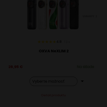
môžete
vybrať
VARIANTY: 2
na
stránke
produktu.
4.8
73
x
OXVA NeXLIM 2
26,95
€
Na sklade
Tento
Alternative:
Detail produktu
produkt
má