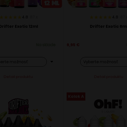
4.8
87
x
4.8
87
Drifter Exotic 12ml
Drifter Exotic 6m
Na sklade
6,95
€
o
Tento
Alternative:
Alternati
Detail produktu
Detail produktu
ukt
produkt
má
ero
viacero
Kolok A
ntov.
variantov.
osti
Možnosti
si
ete
môžete
ať
vybrať