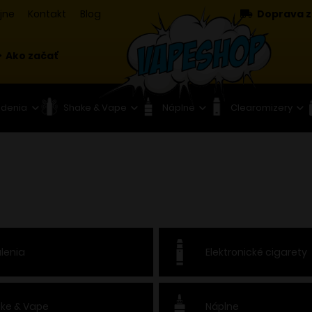
jne
Kontakt
Blog
Doprava z
Ako začať
adenia
Shake & Vape
Náplne
Clearomizery
lenia
Elektronické cigarety
ke & Vape
Náplne