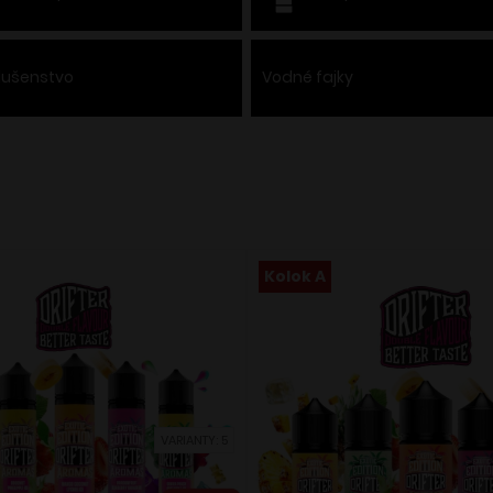
slušenstvo
Vodné fajky
Kolok A
VARIANTY: 5