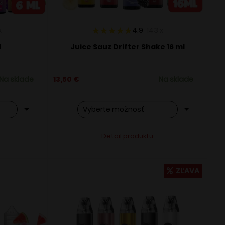
x
4.9
143
x
l
Juice Sauz Drifter Shake 16 ml
Na sklade
13,50
€
Na sklade
Tento
ve:
Alternative:
Detail produktu
produkt
má
viacero
ZĽAVA
variantov.
Možnosti
si
môžete
vybrať