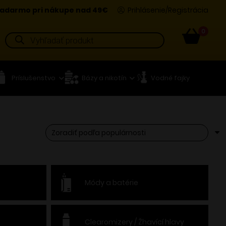
adarmo pri nákupe nad 49€
Prihlásenie/Registrácia
0
Products
search
Príslušenstvo
Bázy a nikotín
Vodné fajky
Módy a batérie
Clearomizery / Žhavící hlavy