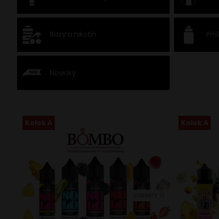
Bázy a nikotín
Prí
Novinky
Kolok A
Kolok A
VARIANTY: 13