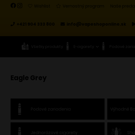
Wishlist
Vernostný program
Naše preda
+421 904 333 800
info@vapeshoponline.sk
Všetky produkty
E-cigarety
Podové zari
Eagle Grey
Podové zariadenia
Výhodné Ba
Jednorázové cigarety
Sha