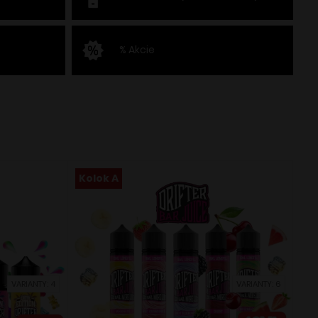
% Akcie
Kolok A
VARIANTY: 4
VARIANTY: 6