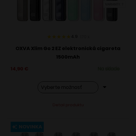
VARIANTY: 7
na
stránke
produktu.
4.9
170
x
OXVA Xlim Go 2 EZ elektronická cigareta
1500mAh
14,90
€
Na sklade
Tento
Alternative:
Detail produktu
produkt
má
viacero
NOVINKA
variantov.