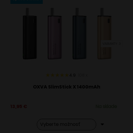
variantov.
Možnosti
si
môžete
vybrať
VARIANTY: 3
na
stránke
produktu.
4.9
108
x
OXVA SlimStick X 1400mAh
13,95
€
Na sklade