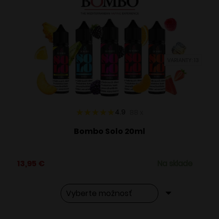
VARIANTY: 13
4.9
88
x
Bombo Solo 20ml
13,95
€
Na sklade
Tento
Alternative: