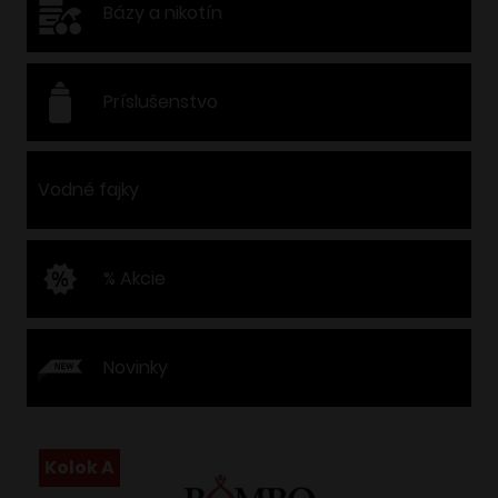
Bázy a nikotín
Príslušenstvo
Vodné fajky
% Akcie
Novinky
Kolok A