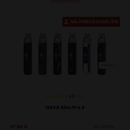
Detail produktu
produkt
má
viacero
NAJPREDÁVANEJŠIE
variantov.
Možnosti
si
môžete
vybrať
VARIANTY: 7
na
stránke
produktu.
4.9
112
x
OXVA Xlim Pro 3
27,50
€
Na sklade