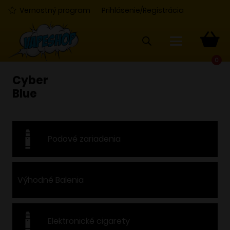
Vernostný program
Prihlásenie/Registrácia
0
Cyber
Blue
Podové zariadenia
Výhodné Balenia
Elektronické cigarety