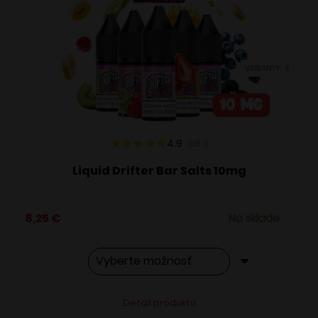
si
môžete
vybrať
VARIANTY: 4
na
stránke
produktu.
4.9
68
x
Liquid Drifter Bar Salts 10mg
8,25
€
Na sklade
Tento
Alternative:
Detail produktu
produkt