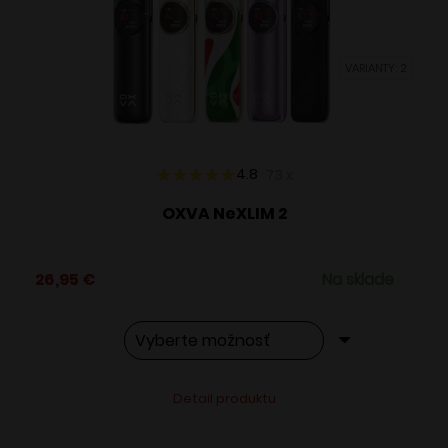
môžete
vybrať
VARIANTY: 2
na
stránke
produktu.
4.8
73
x
OXVA NeXLIM 2
26,95
€
Na sklade
Tento
Alternative:
Detail produktu
produkt
má