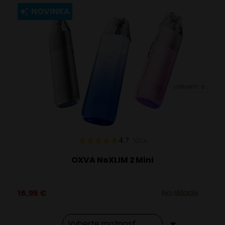
viacero
NOVINKA
variantov.
Možnosti
si
môžete
vybrať
VARIANTY: 8
na
stránke
produktu.
4.7
101
x
OXVA NeXLIM 2 Mini
16,95
€
Na sklade