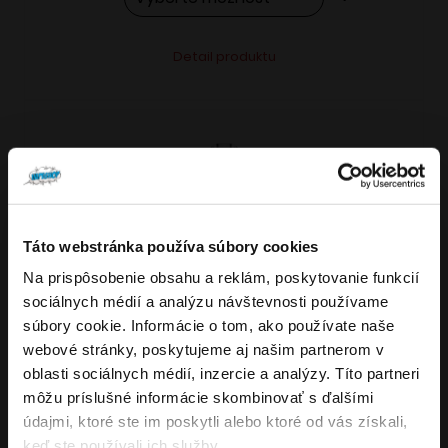
Tento
Alternative:
Detail produktu
produkt
má
viacero
variantov.
Možnosti
si
môžete
Táto webstránka používa súbory cookies
vybrať
Na prispôsobenie obsahu a reklám, poskytovanie funkcií
VARIANTY: 7
Overenie veku
na
sociálnych médií a analýzu návštevnosti používame
stránke
súbory cookie. Informácie o tom, ako používate naše
produktu.
webové stránky, poskytujeme aj našim partnerom v
Musíte mať aspoň
18
rokov pre vstup.
oblasti sociálnych médií, inzercie a analýzy. Títo partneri
4.8
176
x
ÁNO
môžu príslušné informácie skombinovať s ďalšími
OXVA NeXLIM GO elektronická cigareta
údajmi, ktoré ste im poskytli alebo ktoré od vás získali,
NIE
keď ste používali ich služby.