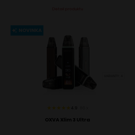
Tento
Alternative:
Detail produktu
produkt
má
viacero
NOVINKA
variantov.
Možnosti
si
môžete
vybrať
VARIANTY: 4
na
stránke
produktu.
4.9
86
x
OXVA Xlim 3 Ultra