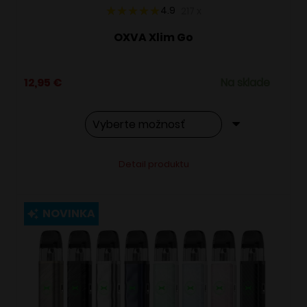
4.9
217
x
OXVA Xlim Go
12,95
€
Na sklade
Tento
Alternative:
Detail produktu
produkt
má
viacero
NOVINKA
variantov.
Možnosti
si
môžete
vybrať