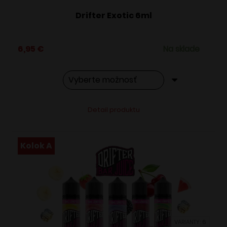
Drifter Exotic 6ml
6,95
€
Na sklade
Tento
Alternative:
Detail produktu
produkt
má
viacero
Kolok A
variantov.
Možnosti
si
môžete
vybrať
VARIANTY: 6