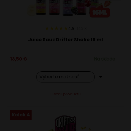
na
stránke
produktu.
4.9
143
x
Juice Sauz Drifter Shake 16 ml
13,50
€
Na sklade
Tento
Alternative:
Detail produktu
produkt
má
viacero
Kolok A
variantov.
Možnosti