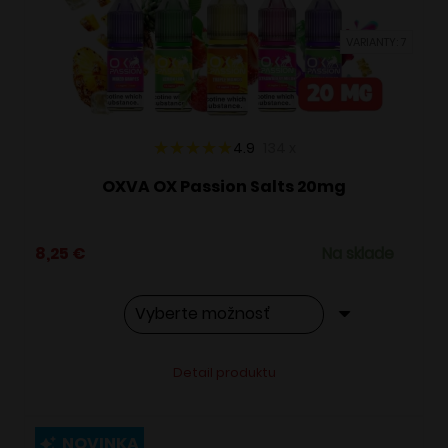
vybrať
VARIANTY: 7
na
stránke
produktu.
4.9
134
x
OXVA OX Passion Salts 20mg
8,25
€
Na sklade
Tento
Alternative:
Detail produktu
produkt
má
viacero
NOVINKA