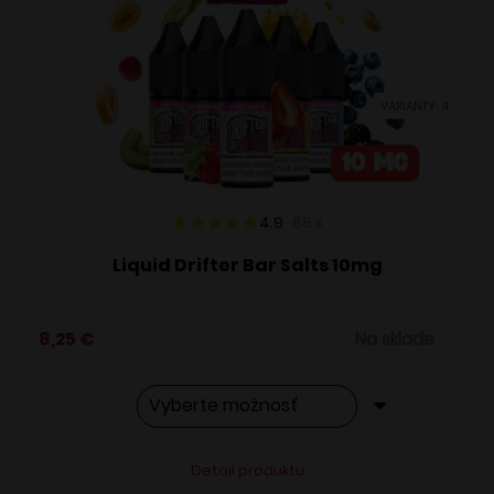
si
môžete
vybrať
VARIANTY: 4
na
stránke
produktu.
4.9
68
x
Liquid Drifter Bar Salts 10mg
8,25
€
Na sklade
Tento
Alternative:
Detail produktu
produkt