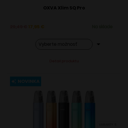
OXVA Xlim SQ Pro
Pôvodná
Aktuálna
29,49
€
17,95
€
Na sklade
cena
cena
bola:
je:
29,49 €.
17,95 €.
Tento
Alternative:
Detail produktu
produkt
má
viacero
NOVINKA
variantov.
Možnosti
si
môžete
vybrať
VARIANTY: 5