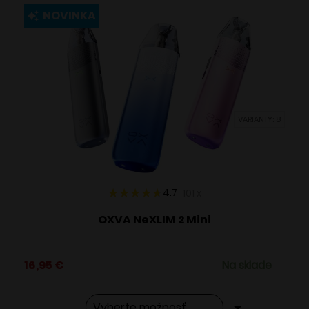
viacero
NOVINKA
variantov.
Možnosti
si
môžete
vybrať
VARIANTY: 8
na
stránke
produktu.
4.7
101
x
OXVA NeXLIM 2 Mini
16,95
€
Na sklade