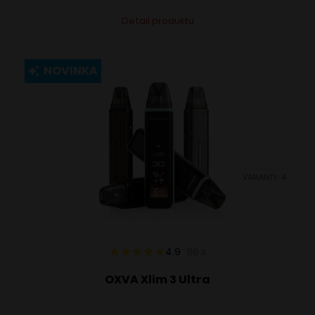
Tento
Alternative:
Detail produktu
produkt
má
viacero
NOVINKA
variantov.
Možnosti
si
môžete
vybrať
VARIANTY: 4
na
stránke
produktu.
4.9
86
x
OXVA Xlim 3 Ultra