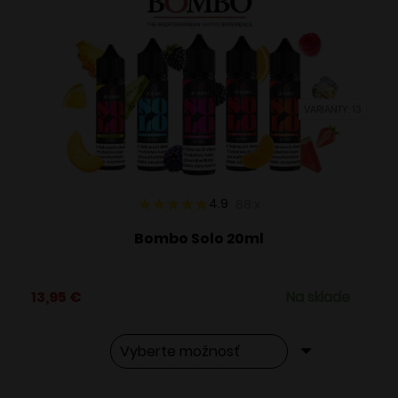
VARIANTY: 13
4.9
88
x
Bombo Solo 20ml
13,95
€
Na sklade
Tento
Alternative: