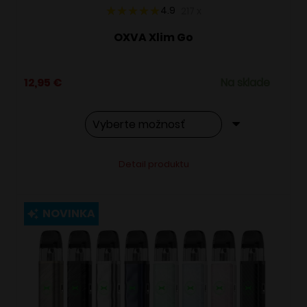
4.9
217
x
OXVA Xlim Go
12,95
€
Na sklade
Tento
Alternative:
Detail produktu
produkt
má
viacero
NOVINKA
variantov.
Možnosti
si
môžete
vybrať