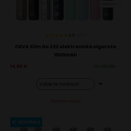
VARIANTY: 7
na
stránke
produktu.
4.9
170
x
OXVA Xlim Go 2 EZ elektronická cigareta
1500mAh
14,90
€
Na sklade
Tento
Alternative:
Detail produktu
produkt
má
viacero
NOVINKA
variantov.