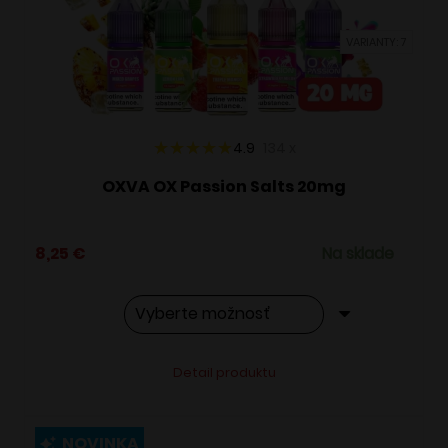
vybrať
VARIANTY: 7
na
stránke
produktu.
4.9
134
x
OXVA OX Passion Salts 20mg
8,25
€
Na sklade
Tento
Alternative:
Detail produktu
produkt
má
viacero
NOVINKA