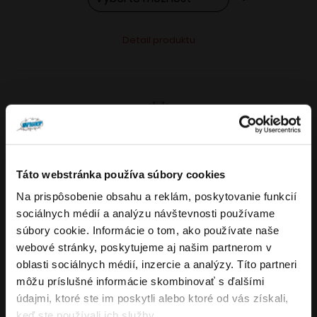
Tento
Alternative:
Detail produktu
produkt
má
viacero
variantov.
Možnosti
si
môžete
Táto webstránka používa súbory cookies
vybrať
Na prispôsobenie obsahu a reklám, poskytovanie funkcií
VARIANTY: 7
Overenie veku
na
sociálnych médií a analýzu návštevnosti používame
stránke
súbory cookie. Informácie o tom, ako používate naše
produktu.
webové stránky, poskytujeme aj našim partnerom v
Musíte mať aspoň
18
rokov pre vstup.
oblasti sociálnych médií, inzercie a analýzy. Títo partneri
4.8
176
x
ÁNO
môžu príslušné informácie skombinovať s ďalšími
OXVA NeXLIM GO elektronická cigareta
údajmi, ktoré ste im poskytli alebo ktoré od vás získali,
NIE
keď ste používali ich služby.