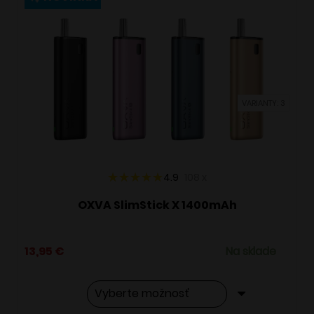
variantov.
Možnosti
si
môžete
vybrať
VARIANTY: 3
na
stránke
produktu.
4.9
108
x
OXVA SlimStick X 1400mAh
13,95
€
Na sklade