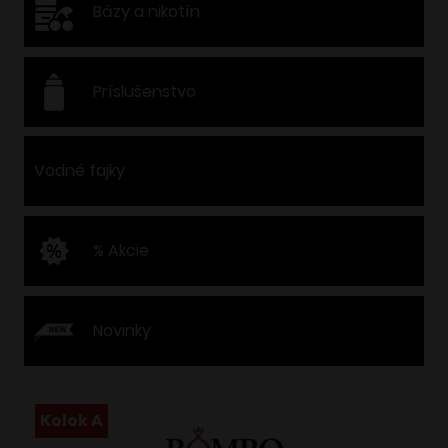
Bázy a nikotín
Príslušenstvo
Vodné fajky
% Akcie
Novinky
Kolok A