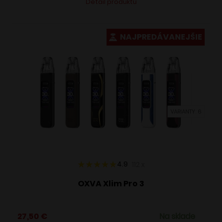
Detail produktu
produkt
má
viacero
NAJPREDÁVANEJŠIE
variantov.
Možnosti
si
môžete
vybrať
VARIANTY: 6
na
stránke
produktu.
4.9
112
x
OXVA Xlim Pro 3
27,50
€
Na sklade