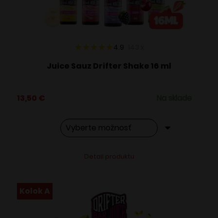
na
stránke
produktu.
4.9
143
x
Juice Sauz Drifter Shake 16 ml
13,50
€
Na sklade
Tento
Alternative:
Detail produktu
produkt
má
viacero
Kolok A
variantov.
Možnosti