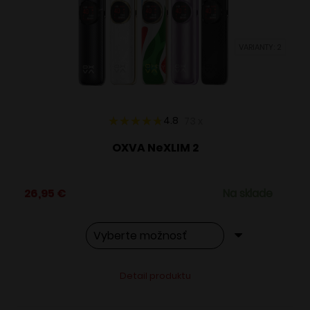
môžete
vybrať
VARIANTY: 2
na
stránke
produktu.
4.8
73
x
OXVA NeXLIM 2
26,95
€
Na sklade
Tento
Alternative:
Detail produktu
produkt
má