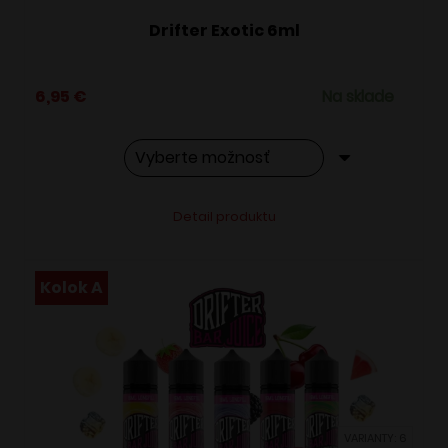
Drifter Exotic 6ml
6,95
€
Na sklade
Tento
Alternative:
Detail produktu
produkt
má
viacero
Kolok A
variantov.
Možnosti
si
môžete
vybrať
VARIANTY: 6