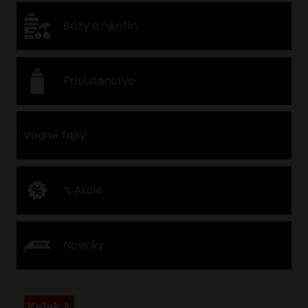
Bázy a nikotín
Príslušenstvo
Vodné fajky
% Akcie
Novinky
Kolok A