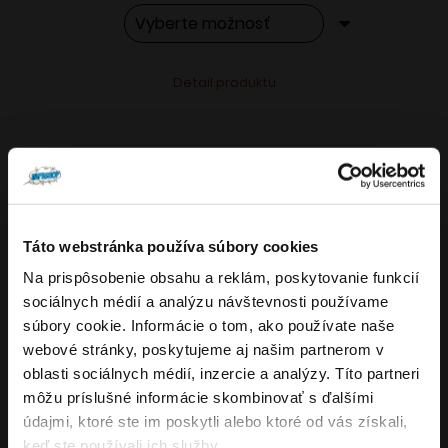
Tento
Alternative:
Detail produktu
produkt
má
viacero
variantov.
Možnosti
si
Táto webstránka používa súbory cookies
môžete
Na prispôsobenie obsahu a reklám, poskytovanie funkcií
Overenie veku
vybrať
sociálnych médií a analýzu návštevnosti používame
VARIANTY: 7
na
súbory cookie. Informácie o tom, ako používate naše
stránke
webové stránky, poskytujeme aj našim partnerom v
Musíte mať aspoň
18
rokov pre vstup.
produktu.
oblasti sociálnych médií, inzercie a analýzy. Títo partneri
ÁNO
môžu príslušné informácie skombinovať s ďalšími
4.8
176
x
údajmi, ktoré ste im poskytli alebo ktoré od vás získali,
NIE
keď ste používali ich služby.