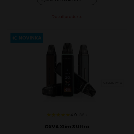
Tento
Alternative:
Detail produktu
produkt
má
viacero
NOVINKA
variantov.
Možnosti
si
môžete
vybrať
VARIANTY: 4
na
stránke
produktu.
4.9
86
x
OXVA Xlim 3 Ultra