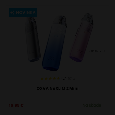
má
viacero
NOVINKA
variantov.
Možnosti
si
môžete
vybrať
VARIANTY: 8
na
stránke
produktu.
4.7
101
x
OXVA NeXLIM 2 Mini
16,95
€
Na sklade