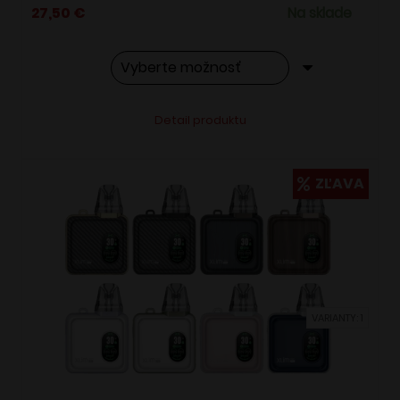
27,50
€
Na sklade
Tento
Alternative:
Detail produktu
produkt
má
viacero
ZĽAVA
variantov.
Možnosti
si
môžete
vybrať
VARIANTY: 1
na
stránke
produktu.