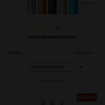
VARIANTY: 5
na
stránke
produktu.
4.9
82
x
VOOPOO ARGUS G4 Mini
16,95
€
Na sklade
Tento
Alternative:
Detail produktu
produkt
má
viacero
ZĽAVA
variantov.