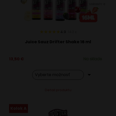
vybrať
VARIANTY: 6
na
stránke
produktu.
4.9
143
x
Juice Sauz Drifter Shake 16 ml
13,50
€
Na sklade
Tento
Alternative:
Detail produktu
produkt
má
viacero
Kolok A
variantov.