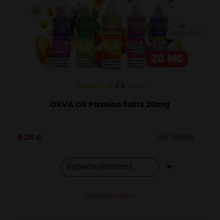
môžete
vybrať
VARIANTY: 7
na
stránke
produktu.
4.9
134
x
OXVA OX Passion Salts 20mg
8,25
€
Na sklade
Tento
Alternative:
Detail produktu
produkt
má