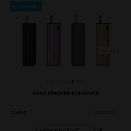
viacero
NOVINKA
variantov.
Možnosti
si
môžete
vybrať
VARIANTY: 3
na
stránke
produktu.
4.9
108
x
OXVA SlimStick X 1400mAh
13,95
€
Na sklade