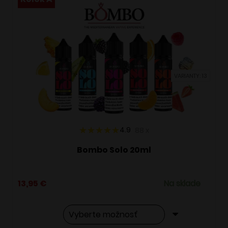
VARIANTY: 13
4.9
88
x
Bombo Solo 20ml
13,95
€
Na sklade