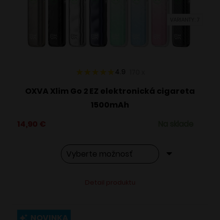
vybrať
VARIANTY: 7
na
stránke
produktu.
4.9
170
x
OXVA Xlim Go 2 EZ elektronická cigareta
1500mAh
14,90
€
Na sklade
Tento
Alternative:
Detail produktu
produkt
má
viacero
NOVINKA