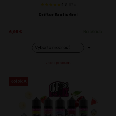
4.8
87
x
Drifter Exotic 6ml
6,95
€
Na sklade
Tento
Alternative:
Detail produktu
produkt
má
viacero
Kolok A
variantov.
Možnosti
si
môžete