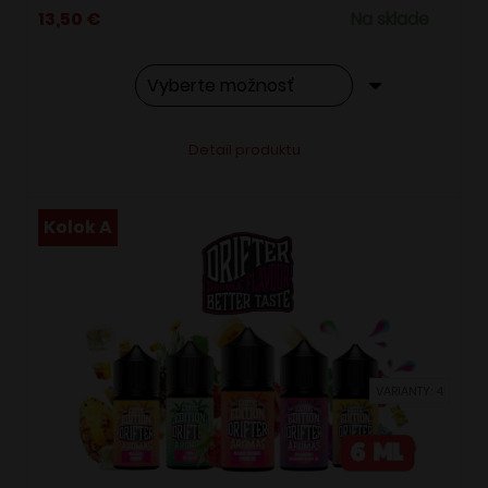
13,50
€
Na sklade
Tento
Alternative:
Detail produktu
produkt
má
viacero
Kolok A
variantov.
Možnosti
si
môžete
vybrať
VARIANTY: 4
na
stránke
produktu.