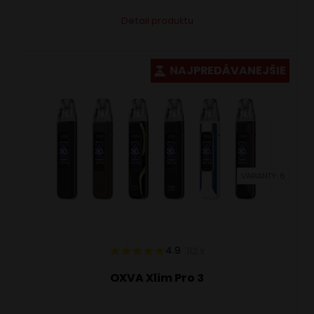
Tento
Alternative:
Detail produktu
produkt
má
viacero
NAJPREDÁVANEJŠIE
variantov.
Možnosti
si
môžete
vybrať
VARIANTY: 6
na
stránke
produktu.
4.9
112
x
OXVA Xlim Pro 3