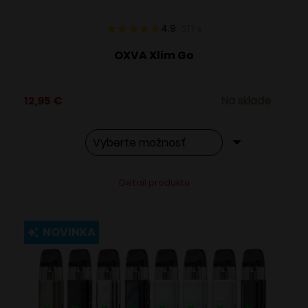
produktu.
4.9
217
x
OXVA Xlim Go
12,95
€
Na sklade
Tento
Alternative:
Detail produktu
produkt
má
viacero
NOVINKA
variantov.
Možnosti
si
môžete