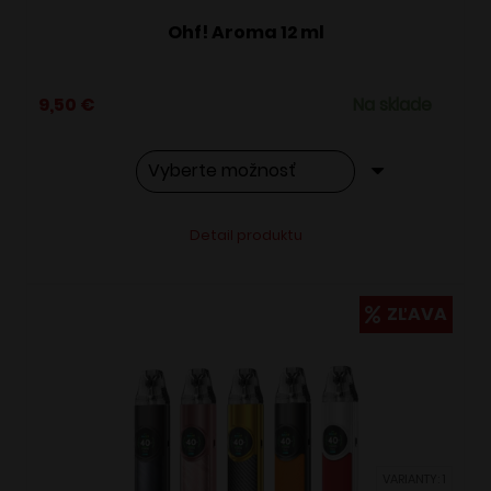
Ohf! Aroma 12 ml
9,50
€
Na sklade
Tento
Alternative:
Detail produktu
produkt
má
viacero
ZĽAVA
variantov.
Možnosti
si
môžete
vybrať
VARIANTY: 1