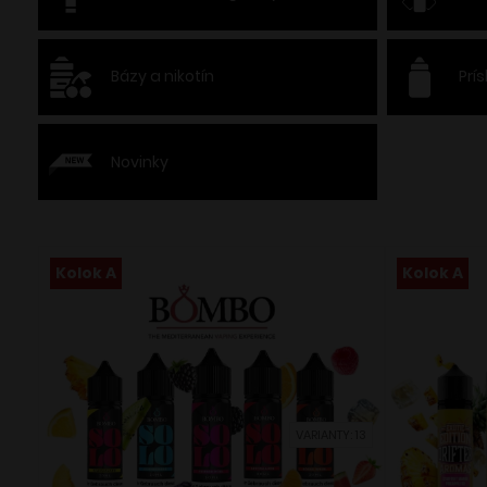
Bázy a nikotín
Prí
Novinky
Kolok A
Kolok A
VARIANTY: 13