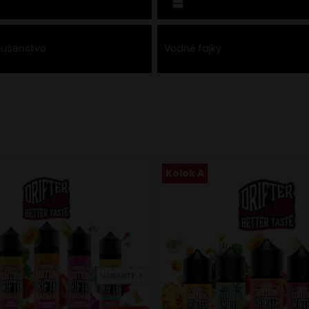
slušenstvo
Vodné fajky
Kolok A
VARIANTY: 5