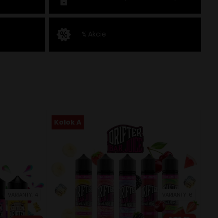
% Akcie
Kolok A
VARIANTY: 4
VARIANTY: 6