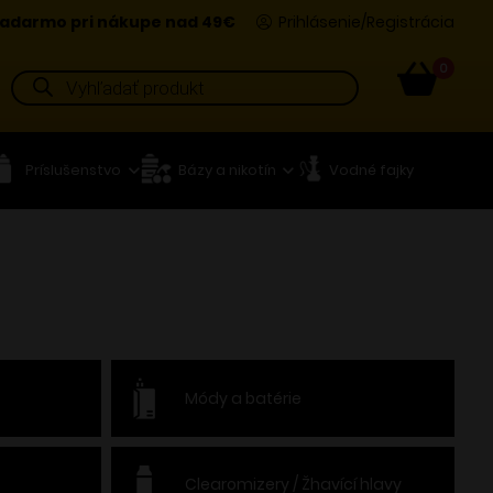
adarmo pri nákupe nad 49€
Prihlásenie/Registrácia
0
Products
search
Príslušenstvo
Bázy a nikotín
Vodné fajky
Módy a batérie
Clearomizery / Žhavící hlavy