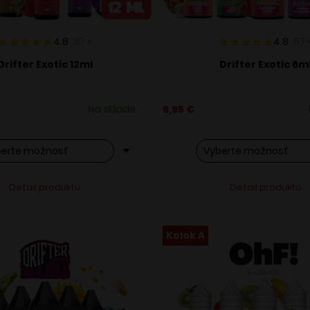
4.8
87
x
4.8
87
Drifter Exotic 12ml
Drifter Exotic 6m
Na sklade
6,95
€
o
Tento
Alternative:
Alternati
Detail produktu
Detail produktu
ukt
produkt
má
ero
viacero
Kolok A
ntov.
variantov.
osti
Možnosti
si
ete
môžete
ať
vybrať