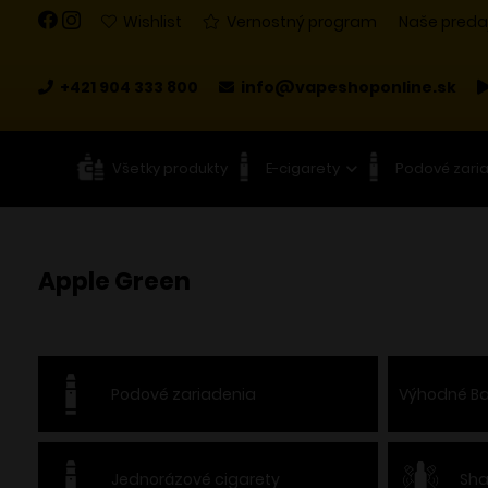
Wishlist
Vernostný program
Naše preda
+421 904 333 800
info@vapeshoponline.sk
Všetky produkty
E-cigarety
Podové zari
Apple Green
Podové zariadenia
Výhodné Ba
Jednorázové cigarety
Sha