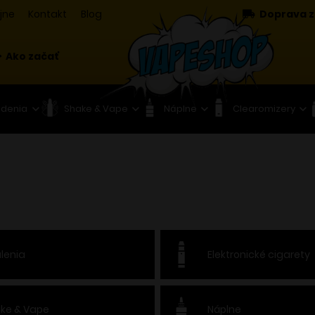
jne
Kontakt
Blog
Doprava z
Ako začať
adenia
Shake & Vape
Náplne
Clearomizery
lenia
Elektronické cigarety
ke & Vape
Náplne