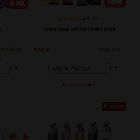
x
4.9
143
x
l
Juice Sauz Drifter Shake 16 ml
Na sklade
13,50
€
Na sklade
Tento
ve:
Alternative:
Detail produktu
produkt
má
viacero
ZĽAVA
variantov.
Možnosti
si
môžete
vybrať