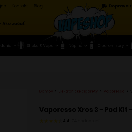
jne
Kontakt
Blog
Doprava z
Ako začať
adenia
Shake & Vape
Náplne
Clearomizery
Domov
Elektronické cigarety
Vaporesso
Vaporesso Xros 3 – Pod Kit
4.4
74
hodnotení