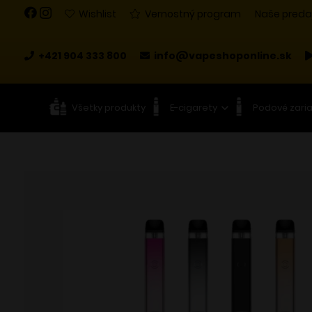
Wishlist
Vernostný program
Naše preda
+421 904 333 800
info@vapeshoponline.sk
Všetky produkty
E-cigarety
Podové zari