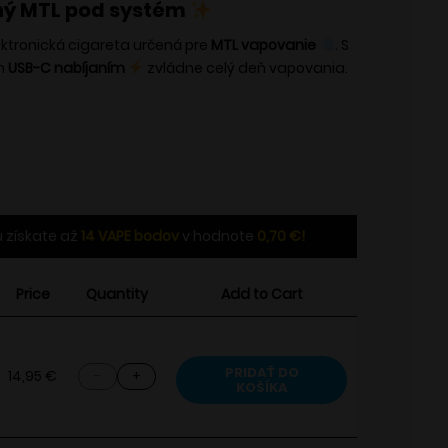
ný MTL pod systém
ktronická cigareta určená pre
MTL vapovanie
. S
m
USB-C nabíjaním
zvládne celý deň vapovania.
 získate až
14
VAPE bodov
v hodnote
0,70
€
!
Price
Quantity
Add to Cart
množstvo
PRIDAŤ DO
14,95
€
KOŠÍKA
Vaporesso
Xros
3