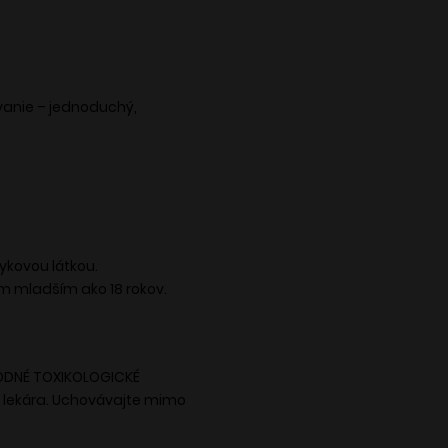
vanie – jednoduchý,
vykovou látkou.
m mladším ako 18 rokov.
RODNÉ TOXIKOLOGICKÉ
o lekára. Uchovávajte mimo