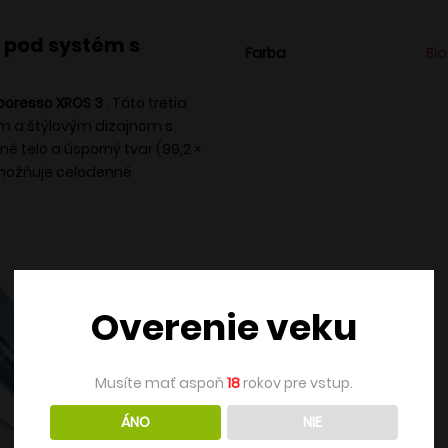
 pod systém s
Farba
Bl
poresso XROS 3
. Táto tretia
ým a štýlovým dizajnom s
é telo a úsporný tvar (99,2 ×
umožňuje celodenné
Overenie veku
Musíte mať aspoň
18
rokov pre vstup.
ÁNO
NIE