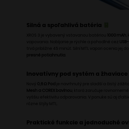
Silná a spoľahlivá batéria
XROS 3 je vybavený vstavanou batériou
1000 mAh
,
vapovania. Nabíjanie je rýchle a pohodlné cez
USB-
trvá približne 45 minút. Silní MTL vapori ocenia jej
presné potiahnutia
.
Inovatívny pod systém a žhaviace
Nový
0,6 Ω Pod
je navrhnutý pre sladší a čistý záži
Mesh a COREX bavlnou
, ktorá zaručuje rovnomerné
vyššiu efektivitu odparovania. V ponuke sú aj ďalši
rôzne štýly MTL.
Praktické funkcie a jednoduché o