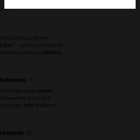
 ktorá zvládne celý deň
C port
, pričom plné nabitie
 dostatočný výkon pre
hlboké a
 telieska
tok s integrovanou
Morph-
 zahrievanie a až o 50 %
e pod typy:
0,8 Ω a 1,2 Ω
pre
vládanie