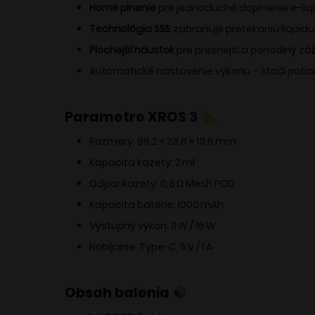
Horné plnenie
pre jednoduché doplnenie e-li
Technológia SSS
zabraňuje pretekaniu liquid
Plochejší náustok
pre presnejší a pohodlný záž
Automatické nastavenie výkonu – stačí poti
Parametre XROS 3
Rozmery: 99,2 × 23,6 × 13,8 mm
Kapacita kazety: 2 ml
Odpor kazety: 0,6 Ω Mesh POD
Kapacita batérie: 1000 mAh
Výstupný výkon: 11 W / 16 W
Nabíjanie: Type-C, 5 V / 1 A
Obsah balenia