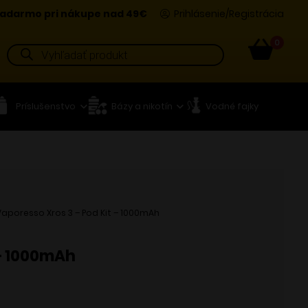
adarmo pri nákupe nad 49€
Prihlásenie/Registrácia
0
Products
search
Príslušenstvo
Bázy a nikotín
Vodné fajky
Vaporesso Xros 3 – Pod Kit – 1000mAh
 – 1000mAh