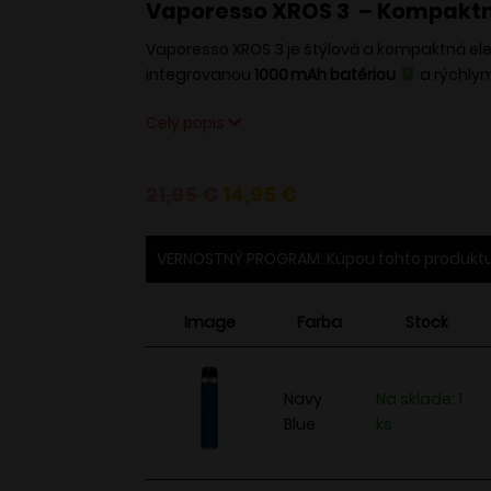
Vaporesso XROS 3 – Kompakt
Vaporesso XROS 3 je štýlová a kompaktná ele
integrovanou
1000 mAh batériou
a rýchly
Celý popis
Pôvodná
Aktuálna
21,95
€
14,95
€
cena
cena
bola:
je:
VERNOSTNÝ PROGRAM: Kúpou tohto produktu
21,95 €.
14,95 €.
Image
Farba
Stock
Navy
Na sklade: 1
Blue
ks