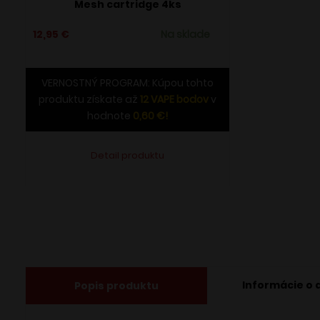
Mesh cartridge 4ks
12,95
€
Na sklade
VERNOSTNÝ PROGRAM: Kúpou tohto
produktu získate až
12
VAPE bodov
v
hodnote
0,60
€
!
Detail produktu
Informácie o 
Popis produktu