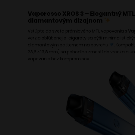
Vaporesso XROS 3 – Elegantný MTL
diamantovým dizajnom
Vstúpte do sveta prémiového MTL vapovania s
Va
verzia obľúbenej e-cigarety sa pýši minimalistick
diamantovým patternom na povrchu
. Kompaktn
23,6 × 13,8 mm) sa pohodlne zmestí do vrecka a 
vapovanie bez kompromisov.