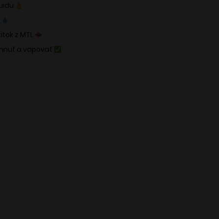
quidu
u
itok z MTL
ahnuť a vapovať