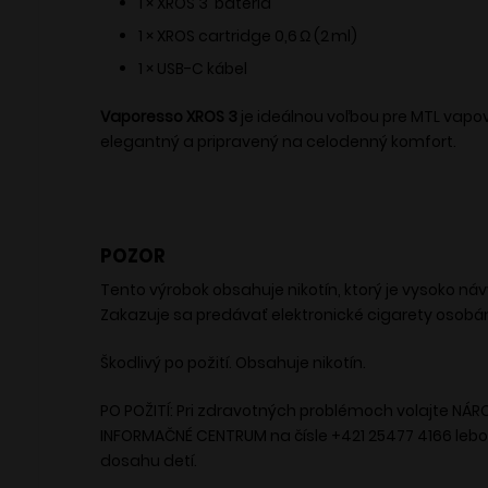
1 × XROS 3 batéria
1 × XROS cartridge 0,6 Ω (2 ml)
1 × USB-C kábel
Vaporesso XROS 3
je ideálnou voľbou pre MTL vapo
elegantný a pripravený na celodenný komfort.
POZOR
Tento výrobok obsahuje nikotín, ktorý je vysoko ná
Zakazuje sa predávať elektronické cigarety osobá
Škodlivý po požití. Obsahuje nikotín.
PO POŽITÍ: Pri zdravotných problémoch volajte NÁ
INFORMAČNÉ CENTRUM na čísle +421 25477 4166 leb
dosahu detí.