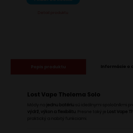
Detail produktu
Informácie o 
Popis produktu
Lost Vape Thelema Solo
Módy na
jednu batériu
sú ideálnymi spoločníkmi pre
výdrž, výkon a flexibilitu
. Presne taký je
Lost Vape T
praktický a nabitý funkciami.