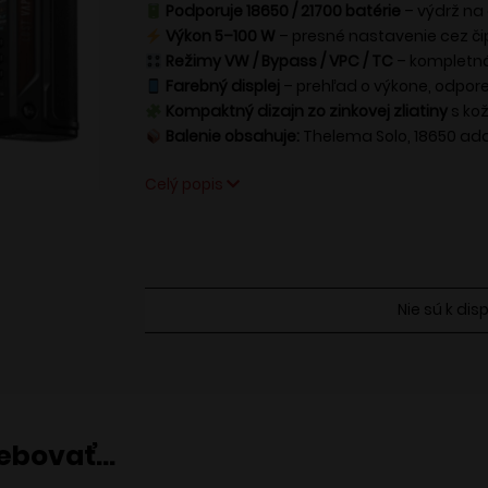
Podporuje 18650 / 21700 batérie
– výdrž na
Výkon 5–100 W
– presné nastavenie cez či
Režimy VW / Bypass / VPC / TC
– kompletná
Farebný displej
– prehľad o výkone, odpore 
Kompaktný dizajn zo zinkovej zliatiny
s kož
Balenie obsahuje:
Thelema Solo, 18650 ada
Celý popis
Nie sú k dis
rebovať…