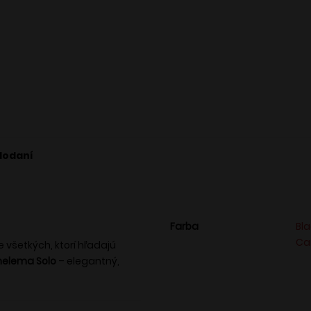
dodaní
Farba
Bl
Ca
 všetkých, ktorí hľadajú
helema Solo
– elegantný,