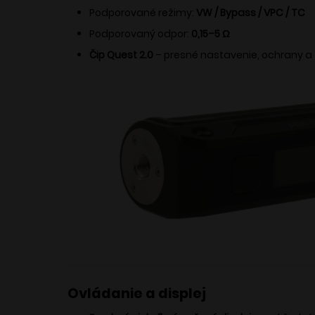
Podporované režimy:
VW / Bypass / VPC / TC
Podporovaný odpor:
0,15–5 Ω
Čip Quest 2.0
– presné nastavenie, ochrany a 
Ovládanie a displej