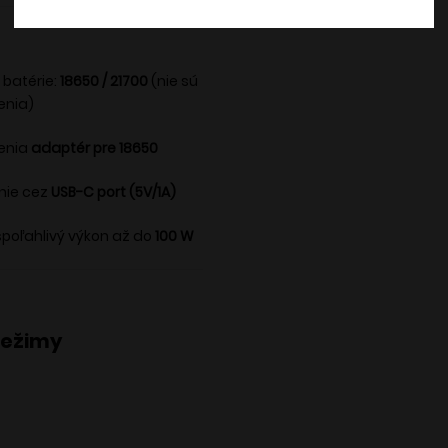
batérie:
18650 / 21700
(nie sú
enia)
enia
adaptér pre 18650
nie cez
USB-C port (5V/1A)
spoľahlivý výkon až do
100 W
režimy