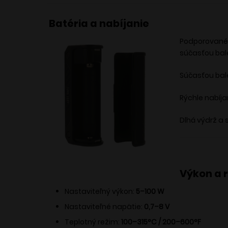
Batéria a nabíjanie
Podporované 
súčasťou bal
Súčasťou bal
Rýchle nabíja
Dlhá výdrž a 
Výkon a 
Nastaviteľný výkon:
5–100 W
Nastaviteľné napätie:
0,7–8 V
Teplotný režim:
100–315°C / 200–600°F