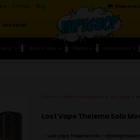
jne
Kontakt
Blog
Doprava z
Ako začať
adenia
Shake & Vape
Náplne
Clearomizery
Domov
Elektronické cigarety
Lost Vape
L
Lost Vape Thelema Solo Mo
Lost Vape Thelema Solo – výkonný mód na