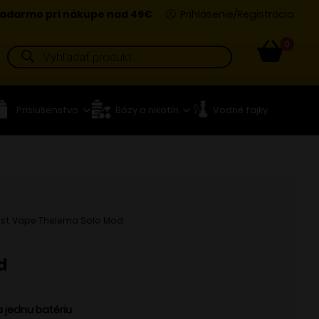
adarmo pri nákupe nad 49€
Prihlásenie/Registrácia
0
Products
search
Príslušenstvo
Bázy a nikotín
Vodné fajky
ost Vape Thelema Solo Mod
d
 jednu batériu