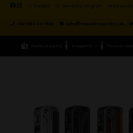
Wishlist
Vernostný program
Naše preda
+421 904 333 800
info@vapeshoponline.sk
Všetky produkty
E-cigarety
Podové zari