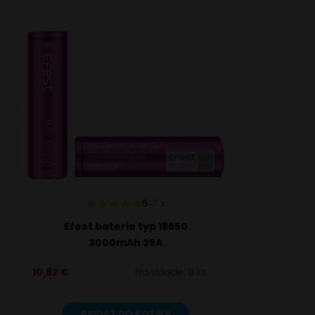
5
7
x
Efest baterie typ 18650
3000mAh 35A
10,82
€
Na sklade: 9 ks
PRIDAŤ DO KOŠÍKA