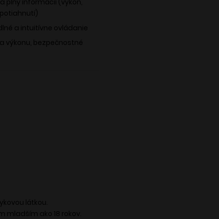
a plný informácií (výkon,
potiahnutí)
lné a intuitívne ovládanie
nia výkonu, bezpečnostné
vykovou látkou.
m mladším ako 18 rokov.