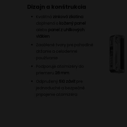
Dizajn a konštrukcia
Kvalitná
zinková zliatina
doplnená o
kožený panel
alebo
panel z uhlíkových
vlákien
Zaoblené tvary pre pohodlné
držanie a celodenné
používanie
Podporuje atomizéry do
priemeru
26 mm
Odpružený
510 závit
pre
jednoduché a bezpečné
pripojenie atomizéra