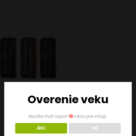
Overenie veku
Musíte mať aspoň
18
rokov pre vstup.
ÁNO
NIE