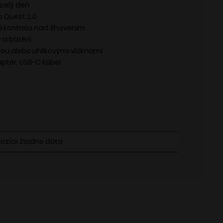
 celý deň
p Quest 2.0
 kontrola nad žhavením
a batérii
ou alebo uhlíkovými vláknami
ptér, USB-C kábel
pozícii žiadne dáta