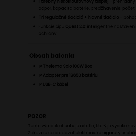
Farebný niekoľkoúrovňový displej
– prehľadný 
odpor, kapacita batérie, predžhavenie, počet 
Tri regulačné tlačidlá + hlavné tlačidlo
– pohod
Funkcie čipu
Quest 2.0
: inteligentné nastave
ochrany
Obsah balenia
1×
Thelema Solo 100W Box
1×
Adaptér pre 18650 batériu
1×
USB-C kábel
POZOR
Tento výrobok obsahuje nikotín, ktorý je vysoko ná
Zakazuje sa predávať elektronické cigarety osobá