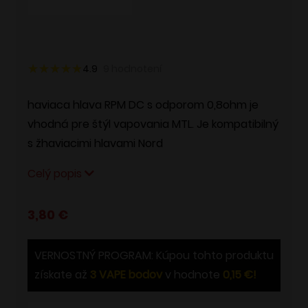
4.9
9
hodnotení
haviaca hlava RPM DC s odporom 0,8ohm je
vhodná pre štýl vapovania MTL. Je kompatibilný
s žhaviacimi hlavami Nord
Celý popis
3,80
€
VERNOSTNÝ PROGRAM: Kúpou tohto produktu
získate až
3
VAPE bodov
v hodnote
0,15
€
!