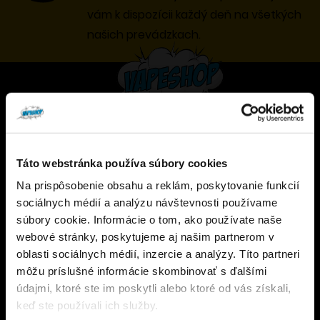
vám k dispozícii každý deň na všetkých
našich prevádzkach.
JRJ Company, s.r.o.
Prevádzkujeme eshop a sieť špecializovaných
Táto webstránka používa súbory cookies
obchodov s elektronickými cigaretami a komplet
Na prispôsobenie obsahu a reklám, poskytovanie funkcií
Overenie veku
príslušenstvom.
sociálnych médií a analýzu návštevnosti používame
súbory cookie. Informácie o tom, ako používate naše
+421 902 681 021
webové stránky, poskytujeme aj našim partnerom v
Musíte mať aspoň
18
rokov pre vstup.
info@vapeshoponline.sk
oblasti sociálnych médií, inzercie a analýzy. Títo partneri
ÁNO
môžu príslušné informácie skombinovať s ďalšími
údajmi, ktoré ste im poskytli alebo ktoré od vás získali,
NIE
keď ste používali ich služby.
Všetky produkty