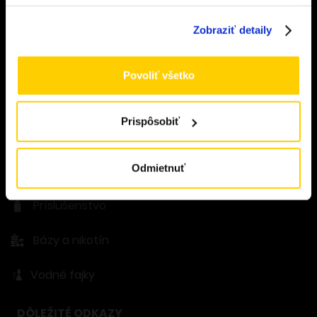
Zobraziť detaily
E-cigarety
Podové zariadenia
Povoliť všetko
Shake & Vape
Prispôsobiť
Náplne
Odmietnuť
Clearomizery
Príslušenstvo
Bázy a nikotín
Vodné fajky
DÔLEŽITÉ ODKAZY