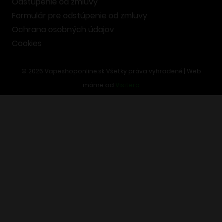
Odstúpenie od zmluvy
Formulár pre odstúpenie od zmluvy
Ochrana osobných údajov
Cookies
©
2026
Vapeshoponline.sk Všetky práva vyhradené | Web
máme od
Visitero