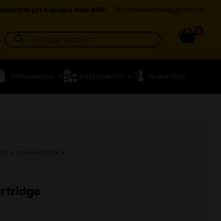
adarmo pri nákupe nad 49€
Prihlásenie/Registrácia
0
Products
search
Príslušenstvo
Bázy a nikotín
Vodné fajky
ch
NOVO MASTER
rtridge