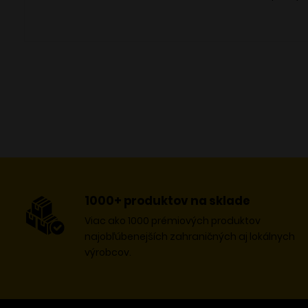
obsah/nádobu odovzdaním v zberni nebezpečnýc
1000+ produktov na sklade
Viac ako 1000 prémiových produktov
najobľúbenejších zahraničných aj lokálnych
výrobcov.