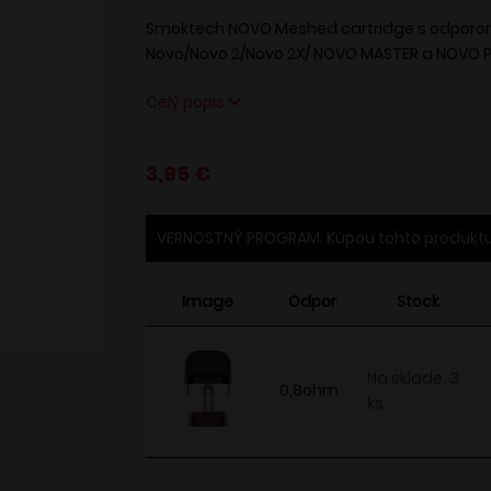
Pri
Smoktech NOVO Meshed cartridge s odporo
Novo/Novo 2/Novo 2X/ NOVO MASTER a NOVO P
Celý popis
3,95
€
VERNOSTNÝ PROGRAM: Kúpou tohto produktu
Image
Odpor
Stock
Na sklade: 3
0,8ohm
ks