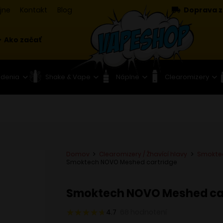
jne
Kontakt
Blog
Doprava z
Ako začať
adenia
Shake & Vape
Náplne
Clearomizery
Domov
Clearomizery / Žhavící hlavy
Smokte
Smoktech NOVO Meshed cartridge
Smoktech NOVO Meshed ca
4.7
68
hodnotení