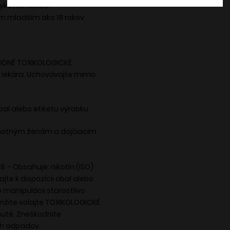
vykovou látkou.
m mladším ako 18 rokov.
RODNÉ TOXIKOLOGICKÉ
o lekára. Uchovávajte mimo
bal alebo etiketu výrobku.
tehotným ženám a dojčiacim
8 – Obsahuje: nikotín (ISO)
jte k dispozícii obal alebo
 manipulácii starostlivo
amžite volajte TOXIKOLOGICKÉ
uté. Zneškodnite