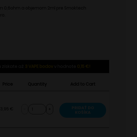
dať do wishlistu
m 0,6ohm a objemom 2ml pre Smoktech
ro.
 získate až
3
VAPE bodov
v hodnote
0,15
€
!
Price
Quantity
Add to Cart
množstvo
PRIDAŤ DO
3,95
€
KOŠÍKA
Smoktech
NOVO
Meshed