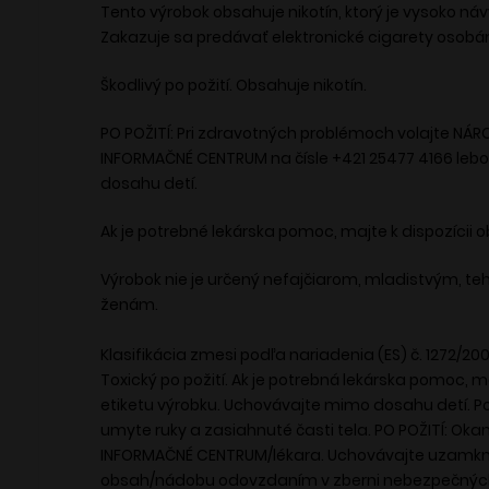
POZOR
Tento výrobok obsahuje nikotín, ktorý je vysoko ná
Zakazuje sa predávať elektronické cigarety osobá
Škodlivý po požití. Obsahuje nikotín.
PO POŽITÍ: Pri zdravotných problémoch volajte NÁ
INFORMAČNÉ CENTRUM na čísle +421 25477 4166 leb
dosahu detí.
Ak je potrebné lekárska pomoc, majte k dispozícii o
Výrobok nie je určený nefajčiarom, mladistvým, 
ženám.
Klasifikácia zmesi podľa nariadenia (ES) č. 1272/200
Toxický po požití. Ak je potrebná lekárska pomoc, ma
etiketu výrobku. Uchovávajte mimo dosahu detí. Po
umyte ruky a zasiahnuté časti tela. PO POŽITÍ: Ok
INFORMAČNÉ CENTRUM/lékara. Uchovávajte uzamkn