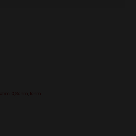
cartridge
6ohm
,
0,8ohm
,
1ohm