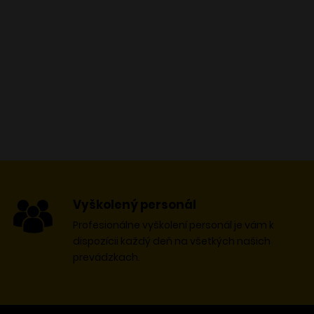
Vyškolený personál
Profesionálne vyškolení personál je vám k
dispozícii každý deň na všetkých našich
prevádzkach.