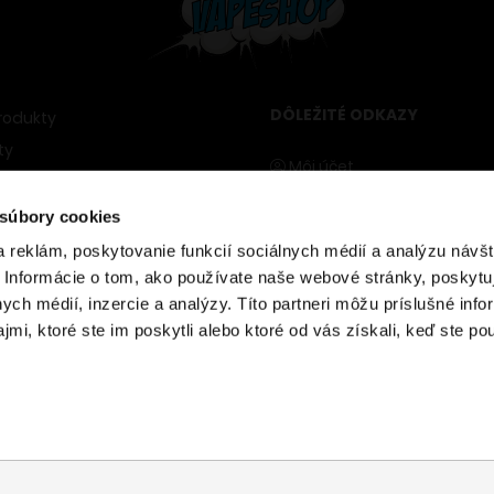
DÔLEŽITÉ ODKAZY
rodukty
ty
Môj účet
ariadenia
 súbory cookies
Wishlist
 Vape
 reklám, poskytovanie funkcií sociálnych médií a analýzu návšt
Vernostný program
 Informácie o tom, ako používate naše webové stránky, poskytu
Naše predajne
nych médií, inzercie a analýzy. Títo partneri môžu príslušné info
izery
Blog
mi, ktoré ste im poskytli alebo ktoré od vás získali, keď ste pou
nstvo
Kontakty
kotín
jky