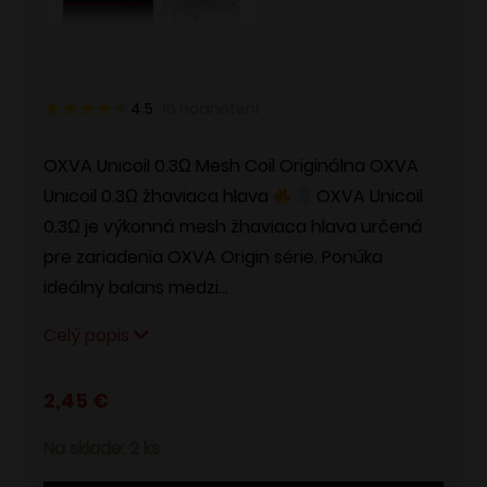
4.5
16
hodnotení
Pridať do wishlistu
OXVA Unicoil 0.3Ω Mesh Coil Originálna OXVA
Unicoil 0.3Ω žhaviaca hlava
OXVA Unicoil
0.3Ω je výkonná mesh žhaviaca hlava určená
pre zariadenia OXVA Origin série. Ponúka
ideálny balans medzi…
Celý popis
2,45
€
Na sklade: 2 ks