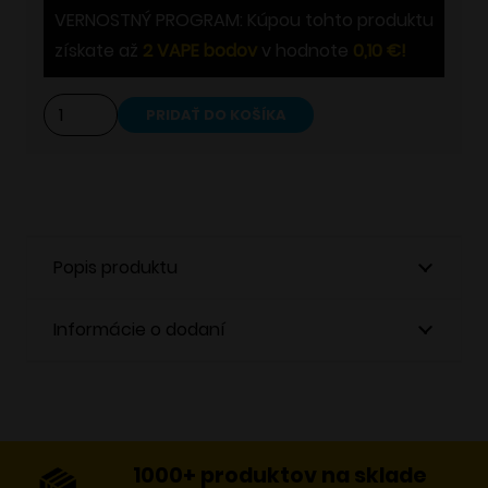
VERNOSTNÝ PROGRAM: Kúpou tohto produktu
získate až
2
VAPE bodov
v hodnote
0,10
€
!
množstvo
PRIDAŤ DO KOŠÍKA
Alternative:
OXVA
Unicoil
0.3Ω
Popis produktu
Informácie o dodaní