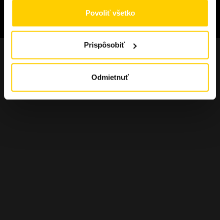
Povoliť všetko
©
2026
Vapeshoponline.sk Všetky práva vyhradené | Web
máme od
Visitero
Prispôsobiť
Odmietnuť