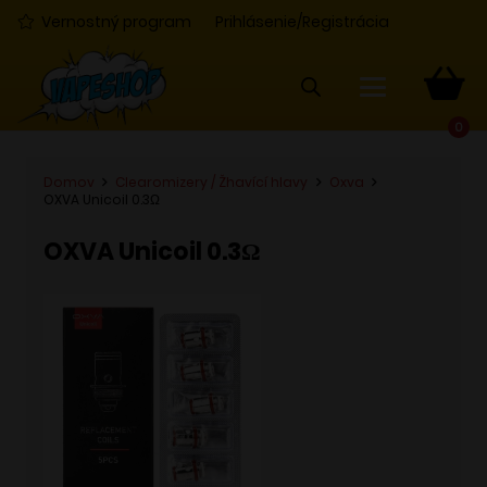
Vernostný program
Prihlásenie/Registrácia
0
Domov
Clearomizery / Žhavící hlavy
Oxva
OXVA Unicoil 0.3Ω
OXVA Unicoil 0.3Ω