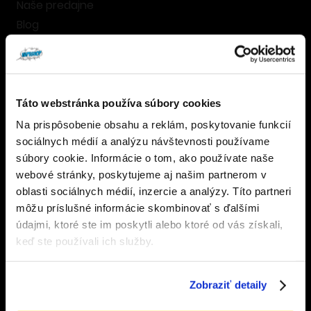
Vernostný program
Naše predajne
Blog
Kontakty
Táto webstránka používa súbory cookies
Na prispôsobenie obsahu a reklám, poskytovanie funkcií
Overenie veku
sociálnych médií a analýzu návštevnosti používame
súbory cookie. Informácie o tom, ako používate naše
ZÁKAZNÍCKY SERVIS
webové stránky, poskytujeme aj našim partnerom v
Musíte mať aspoň
18
rokov pre vstup.
Doprava a platba
oblasti sociálnych médií, inzercie a analýzy. Títo partneri
ÁNO
môžu príslušné informácie skombinovať s ďalšími
Obchodné podmienky
údajmi, ktoré ste im poskytli alebo ktoré od vás získali,
Výmena a vrátenie tovaru
NIE
keď ste používali ich služby.
Odstúpenie od zmluvy
Formulár pre odstúpenie od zmluvy
Zobraziť detaily
Ochrana osobných údajov
Cookies