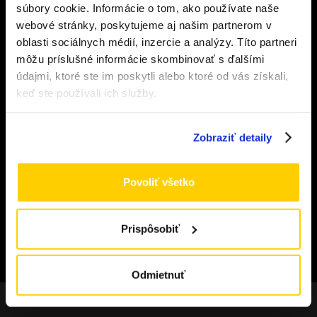
súbory cookie. Informácie o tom, ako používate naše
webové stránky, poskytujeme aj našim partnerom v
Musíte mať aspoň
18
rokov pre vstup.
oblasti sociálnych médií, inzercie a analýzy. Títo partneri
ÁNO
ZÁKAZNÍCKY SERVIS
môžu príslušné informácie skombinovať s ďalšími
údajmi, ktoré ste im poskytli alebo ktoré od vás získali,
Doprava a platba
NIE
keď ste používali ich služby.
Obchodné podmienky
Výmena a vrátenie tovaru
Zobraziť detaily
Odstúpenie od zmluvy
Formulár pre odstúpenie od zmluvy
Povoliť všetko
Ochrana osobných údajov
Cookies
Prispôsobiť
©
2026
Vapeshoponline.sk Všetky práva vyhradené | Web
máme od
Visitero
Odmietnuť