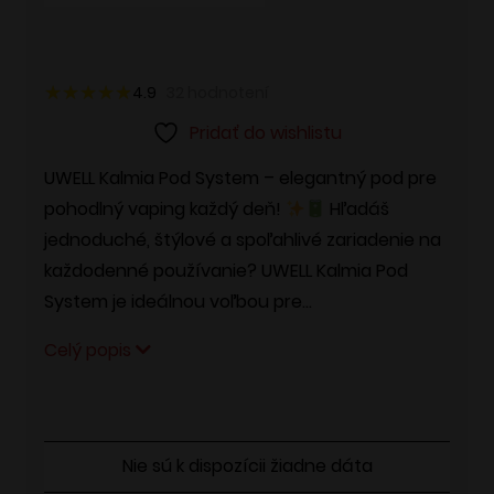
4.9
32
hodnotení
Pridať do wishlistu
UWELL Kalmia Pod System – elegantný pod pre
pohodlný vaping každý deň!
Hľadáš
jednoduché, štýlové a spoľahlivé zariadenie na
každodenné používanie? UWELL Kalmia Pod
System je ideálnou voľbou pre…
Celý popis
Nie sú k dispozícii žiadne dáta