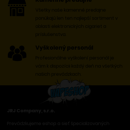
Všetky naše kamenné predajne
ponúkajú len ten najlepší sortiment v
oblasti elektronických cigariet a
príslušenstva.
Vyškolený personál
Profesionálne vyškolení personál je
vám k dispozícii každý deň na všetkých
našich prevádzkach.
JRJ Company, s.r.o.
Prevádzkujeme eshop a sieť špecializovaných