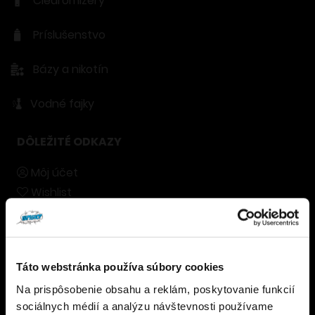
Clearomizery
Príslušenstvo
Bázy a nikotín
Vodné fajky
DÔLEŽITÉ ODKAZY
Môj účet
Wishlist
Vernostný program
Naše predajne
Blog
Táto webstránka používa súbory cookies
Kontakty
Na prispôsobenie obsahu a reklám, poskytovanie funkcií
Overenie veku
sociálnych médií a analýzu návštevnosti používame