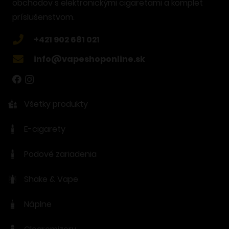
obchodov s elektronickými cigaretami a komplet
príslušenstvom.
+421 902 681 021
info@vapeshoponline.sk
Všetky produkty
E-cigarety
Podové zariadenia
Shake & Vape
Náplne