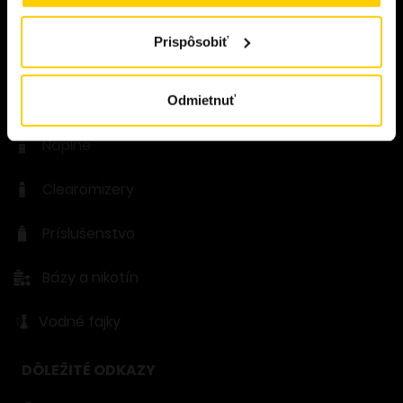
E-cigarety
Prispôsobiť
Podové zariadenia
Shake & Vape
Odmietnuť
Náplne
Clearomizery
Príslušenstvo
Bázy a nikotín
Vodné fajky
DÔLEŽITÉ ODKAZY