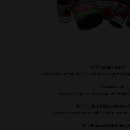
Apple Peach
Lahodná kombinácia sladkej broskyne a jem
Banana Ice
Sladký banán s osviežujúcim ľad
Blue Razz Lemonad
Chladivá malinovo-citrónová limonáda
Blueberry Bubbleg