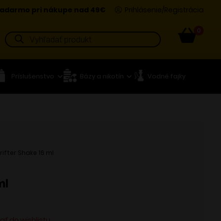
adarmo pri nákupe nad 49€
Prihlásenie/Registrácia
0
Products
search
Príslušenstvo
Bázy a nikotín
Vodné fajky
rifter Shake 16 ml
ml
dať do wishlistu