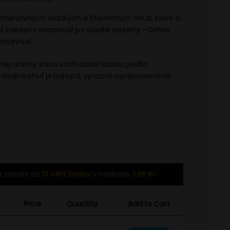
 intenzívnych, sladkých a šťavnatých chutí, ktoré si
d sviežeho ovocia až po sladké dezerty – Drifter
otiahnutí.
nej arómy, ktorú stačí doliať bázou podľa
ýsledná chuť je bohatá, výrazná a pripravená na
 získate až
13
VAPE bodov
v hodnote
0,65
€
!
Price
Quantity
Add to Cart