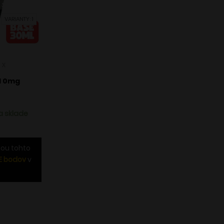
VARIANTY: 1
7
x
l 0mg
a sklade
ou tohto
E bodov
v