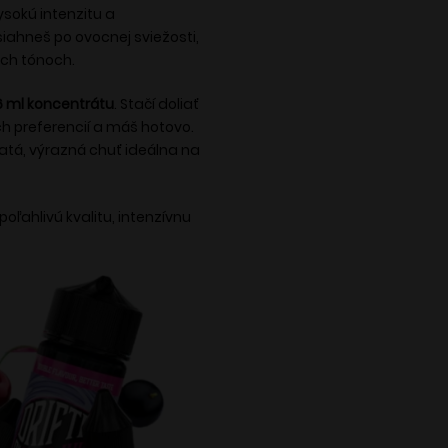
ysokú intenzitu a
siahneš po ovocnej sviežosti,
ch tónoch.
6 ml koncentrátu
. Stačí doliať
h preferencií a máš hotovo.
atá, výrazná chuť ideálna na
poľahlivú kvalitu, intenzívnu