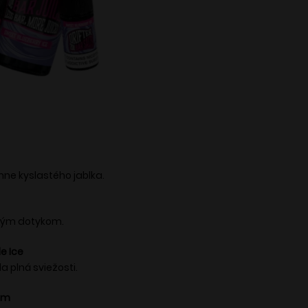
ne kyslastého jablka.
ovým dotykom.
e Ice
 plná sviežosti.
um