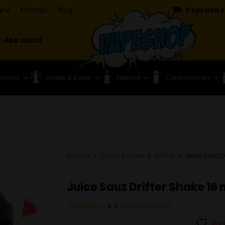
jne
Kontakt
Blog
Doprava z
Ako začať
adenia
Shake & Vape
Náplne
Clearomizery
Domov
Shake & Vape
Drifter
Juice Sauz D
Juice Sauz Drifter Shake 16 
4.9
143
hodnotení
Pri