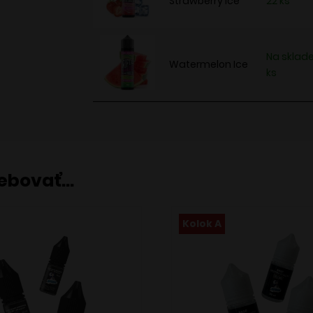
Strawberry Ice
22 ks
Na sklade
Watermelon Ice
ks
rebovať…
Kolok A