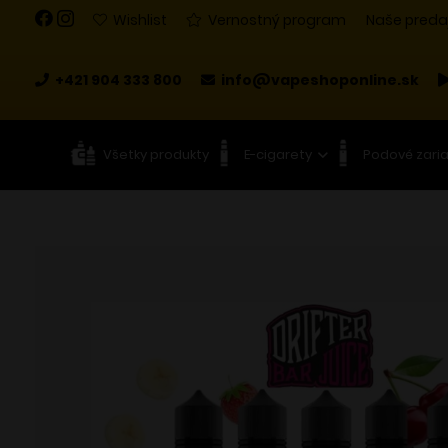
Wishlist
Vernostný program
Naše preda
+421 904 333 800
info@vapeshoponline.sk
Všetky produkty
E-cigarety
Podové zari