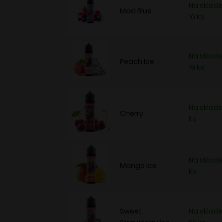
Na sklade
Mad Blue
10 ks
Na sklade
Peach Ice
19 ks
Na sklade
Cherry
ks
Na sklade
Mango Ice
ks
Sweet
Na sklade