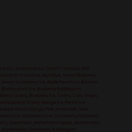
ue Razz Lemonade Ice
,
Cream Tobacco
,
Kiwi
sionfruit Guava Ice
,
Mad Blue
,
Sweet Blueberry
,
Sweet Strawberry Ice
,
Apple Peach Ice
,
Banana
,
Blackcurrant Ice
,
Blueberry Bubblegum
,
eberry Cherry
,
Blueberry Ice
,
Cherry
,
Cola
,
Grape
,
me Raspberry Cherry
,
Mango Ice
,
Peach Ice
,
neapple Peach Mango
,
Pink Lemonade
,
Sour
eberry Ice
,
Strawberry Kiwi
,
Strawberry Raspberry
erry
,
Sweet Mint
,
Watermelon Apple
,
Watermelon
,
Watermelon Strawberry Bubblegum