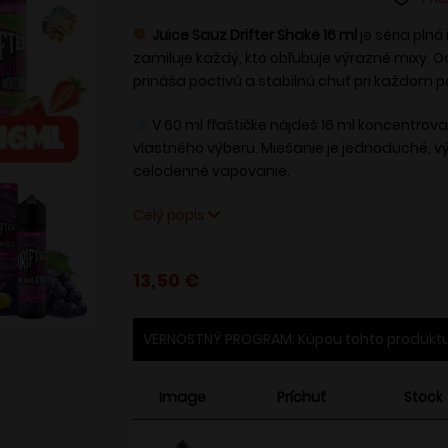
Juice Sauz Drifter Shake 16 ml
je séria plná
zamiluje každý, kto obľubuje výrazné mixy. O
prináša poctivú a stabilnú chuť pri každom p
V 60 ml fľaštičke nájdeš 16 ml koncentrova
vlastného výberu. Miešanie je jednoduché, v
celodenné vapovanie.
Celý popis
13,50
€
VERNOSTNÝ PROGRAM: Kúpou tohto produktu
Image
Príchuť
Stock