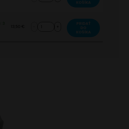
Juice
KOŠÍKA
ml
Sauz
Drifter
Shake
: 3
PRIDAŤ
množstvo
13,50
€
DO
16
Juice
KOŠÍKA
ml
Sauz
Drifter
Shake
16
ml