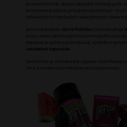
je navrhnutá tak, aby ponúkla plný chuťový profil, v
konzistentný zážitok pri každom potiahnutí – či už 
chladivých kombináciách alebo jemných dezertný
Aróma je balená v
60 ml fľaštičke
, ktorá obsahuje
1
bázou alebo nikotínovým boostrom podľa vlastnýc
Miešanie je rýchle a jednoduché, výsledkom je boh
celodenné vapovanie
.
Séria Drifter je stvorená pre vaperov, ktorí hľadajú s
chuť a moderné kombinácie bez kompromisov.