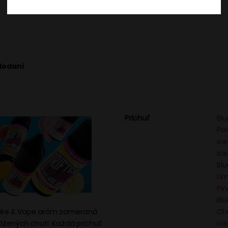
dodaní
Príchuť
Bl
Pas
Ice
Ice
Blu
Li
Pi
Blu
hake & Vape aróm zameraná
Ch
ážených chutí. Každá príchuť
Ice