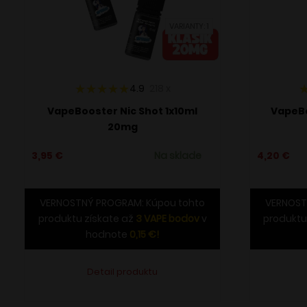
VARIANTY: 1
4.9
218
x
VapeBooster Nic Shot 1x10ml
VapeBo
20mg
3,95
€
Na sklade
4,20
€
VERNOSTNÝ PROGRAM: Kúpou tohto
VERNOST
produktu získate až
3
VAPE bodov
v
produktu
hodnote
0,15
€
!
Detail produktu