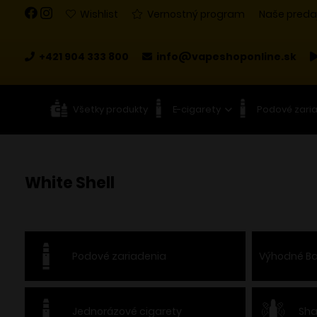
Wishlist
Vernostný program
Naše preda
+421 904 333 800
info@vapeshoponline.sk
Všetky produkty
E-cigarety
Podové zari
White Shell
Podové zariadenia
Výhodné Ba
Jednorázové cigarety
Sha