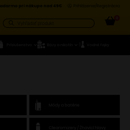
adarmo pri nákupe nad 49€
Prihlásenie/Registrácia
0
Products
search
Príslušenstvo
Bázy a nikotín
Vodné fajky
Módy a batérie
Clearomizery / Žhavící hlavy