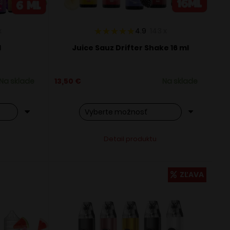
x
4.9
143
x
l
Juice Sauz Drifter Shake 16 ml
Na sklade
13,50
€
Na sklade
Tento
ve:
Alternative:
Detail produktu
produkt
má
viacero
ZĽAVA
variantov.
Možnosti
si
môžete
vybrať