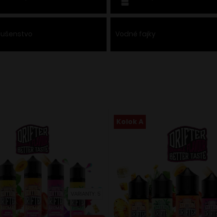
slušenstvo
Vodné fajky
Kolok A
VARIANTY: 5