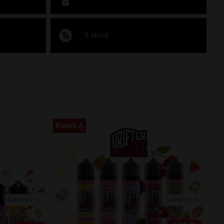
% Akcie
Kolok A
VARIANTY: 4
VARIANTY: 6