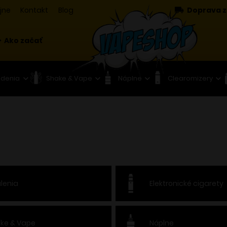
jne
Kontakt
Blog
Doprava z
Ako začať
adenia
Shake & Vape
Náplne
Clearomizery
lenia
Elektronické cigarety
ke & Vape
Náplne