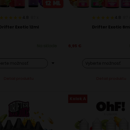
4.8
87
x
4.8
87
Drifter Exotic 12ml
Drifter Exotic 6m
Na sklade
6,95
€
o
Tento
Alternative:
Alternati
Detail produktu
Detail produktu
ukt
produkt
má
ero
viacero
Kolok A
ntov.
variantov.
osti
Možnosti
si
ete
môžete
ať
vybrať