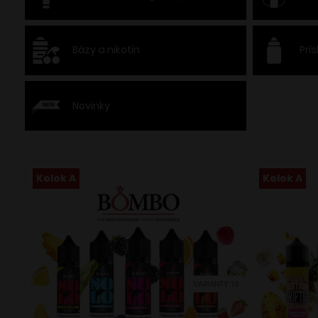
Bázy a nikotín
Prí
Novinky
Kolok A
Kolok A
VARIANTY: 13