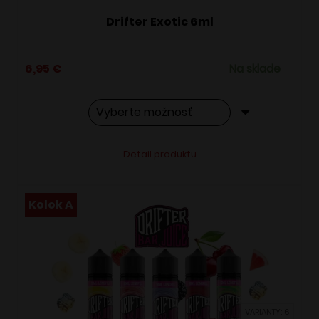
Drifter Exotic 6ml
6,95
€
Na sklade
Tento
Alternative:
Detail produktu
produkt
má
viacero
Kolok A
variantov.
Možnosti
si
môžete
vybrať
VARIANTY: 6