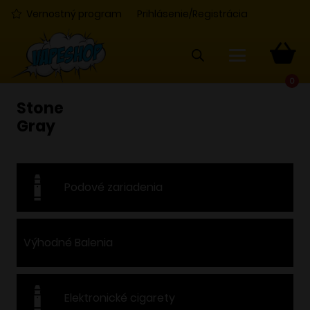
Vernostný program
Prihlásenie/Registrácia
0
Stone
Gray
Podové zariadenia
Výhodné Balenia
Elektronické cigarety