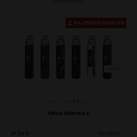
Detail produktu
produkt
má
viacero
NAJPREDÁVANEJŠIE
variantov.
Možnosti
si
môžete
vybrať
VARIANTY: 7
na
stránke
produktu.
4.9
112
x
OXVA Xlim Pro 3
27,50
€
Na sklade