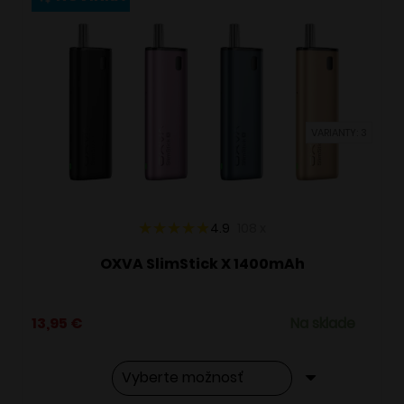
variantov.
Možnosti
si
môžete
vybrať
VARIANTY: 3
na
stránke
produktu.
4.9
108
x
OXVA SlimStick X 1400mAh
13,95
€
Na sklade