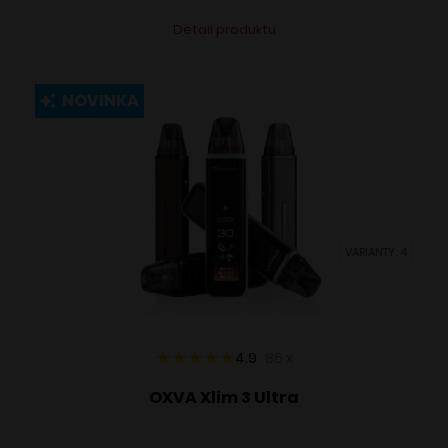
Tento
Alternative:
Detail produktu
produkt
má
viacero
NOVINKA
variantov.
Možnosti
si
môžete
vybrať
VARIANTY: 4
na
stránke
produktu.
4.9
86
x
OXVA Xlim 3 Ultra