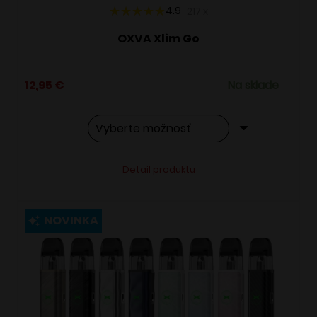
4.9
217
x
OXVA Xlim Go
12,95
€
Na sklade
Tento
Alternative:
Detail produktu
produkt
má
viacero
NOVINKA
variantov.
Možnosti
si
môžete
vybrať