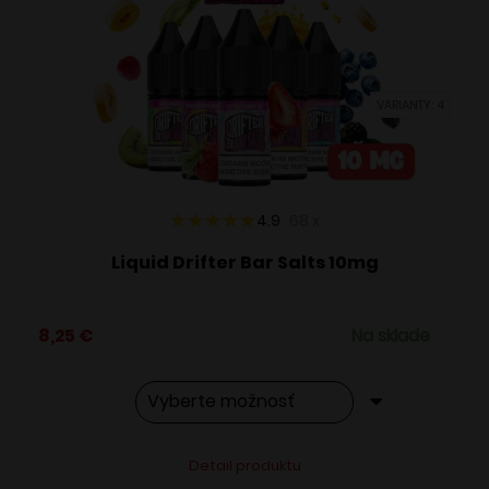
si
môžete
vybrať
VARIANTY: 4
na
stránke
produktu.
4.9
68
x
Liquid Drifter Bar Salts 10mg
8,25
€
Na sklade
Tento
Alternative:
Detail produktu
produkt