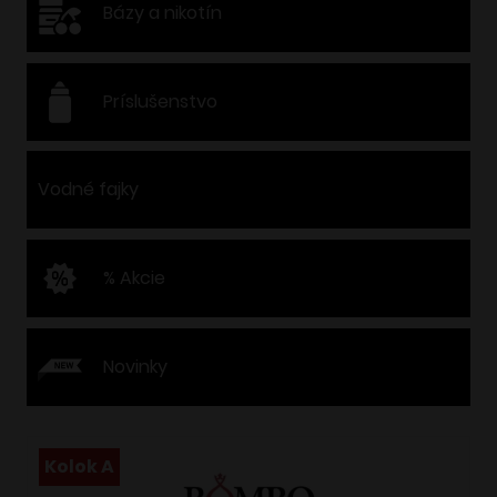
Bázy a nikotín
Príslušenstvo
Vodné fajky
% Akcie
Novinky
Kolok A