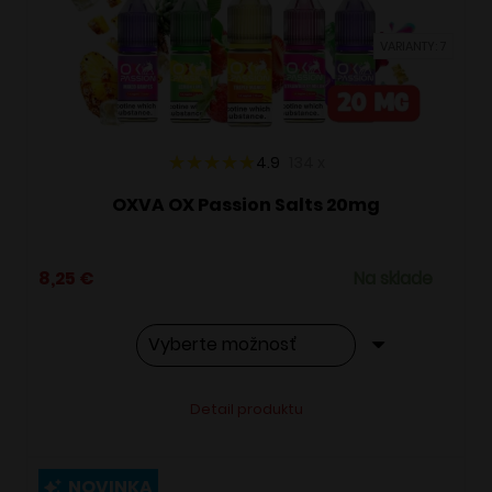
vybrať
VARIANTY: 7
na
stránke
produktu.
4.9
134
x
OXVA OX Passion Salts 20mg
8,25
€
Na sklade
Tento
Alternative:
Detail produktu
produkt
má
viacero
NOVINKA