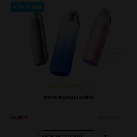
viacero
NOVINKA
variantov.
Možnosti
si
môžete
vybrať
VARIANTY: 8
na
stránke
produktu.
4.7
101
x
OXVA NeXLIM 2 Mini
16,95
€
Na sklade