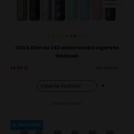
VARIANTY: 7
na
stránke
produktu.
4.9
170
x
OXVA Xlim Go 2 EZ elektronická cigareta
1500mAh
14,90
€
Na sklade
Tento
Alternative:
Detail produktu
produkt
má
viacero
NOVINKA
variantov.