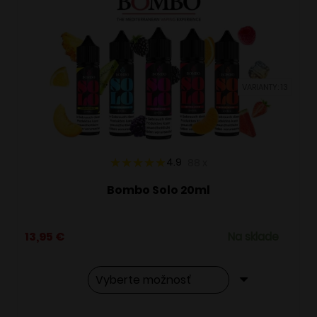
VARIANTY: 13
4.9
88
x
Bombo Solo 20ml
13,95
€
Na sklade
Tento
Alternative: