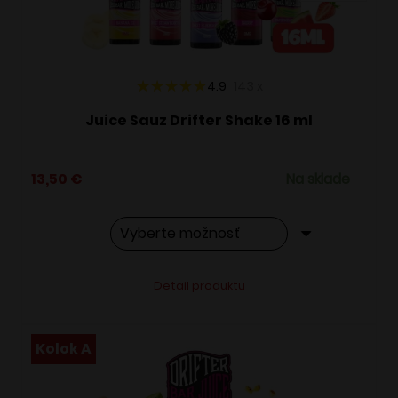
na
stránke
produktu.
4.9
143
x
Juice Sauz Drifter Shake 16 ml
13,50
€
Na sklade
Tento
Alternative:
Detail produktu
produkt
má
viacero
Kolok A
variantov.
Možnosti