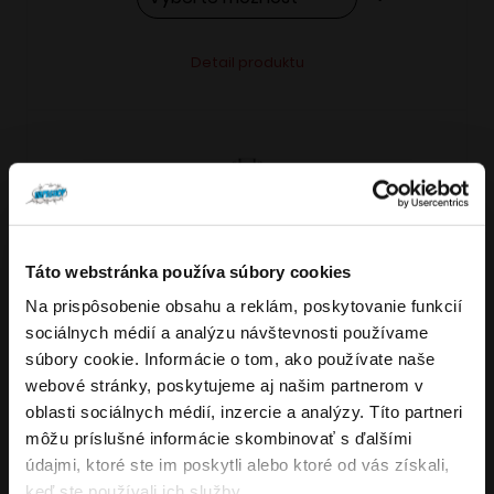
Tento
Alternative:
Detail produktu
produkt
má
viacero
variantov.
Možnosti
si
môžete
Táto webstránka používa súbory cookies
vybrať
Na prispôsobenie obsahu a reklám, poskytovanie funkcií
VARIANTY: 7
Overenie veku
na
sociálnych médií a analýzu návštevnosti používame
stránke
súbory cookie. Informácie o tom, ako používate naše
produktu.
webové stránky, poskytujeme aj našim partnerom v
Musíte mať aspoň
18
rokov pre vstup.
oblasti sociálnych médií, inzercie a analýzy. Títo partneri
4.8
176
x
ÁNO
môžu príslušné informácie skombinovať s ďalšími
OXVA NeXLIM GO elektronická cigareta
údajmi, ktoré ste im poskytli alebo ktoré od vás získali,
NIE
keď ste používali ich služby.