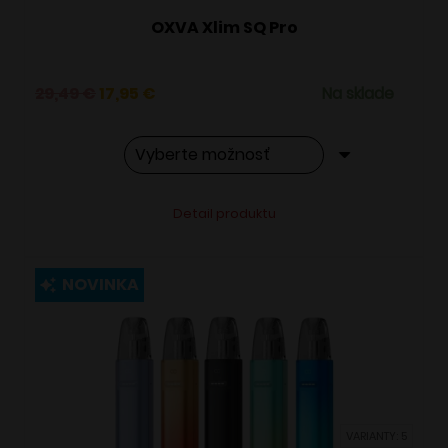
OXVA Xlim SQ Pro
Pôvodná
Aktuálna
29,49
€
17,95
€
Na sklade
cena
cena
bola:
je:
29,49 €.
17,95 €.
Tento
Alternative:
Detail produktu
produkt
má
viacero
NOVINKA
variantov.
Možnosti
si
môžete
vybrať
VARIANTY: 5