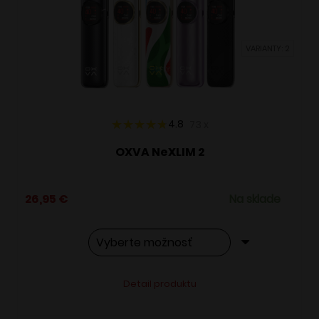
môžete
vybrať
VARIANTY: 2
na
stránke
produktu.
4.8
73
x
OXVA NeXLIM 2
26,95
€
Na sklade
Tento
Alternative:
Detail produktu
produkt
má