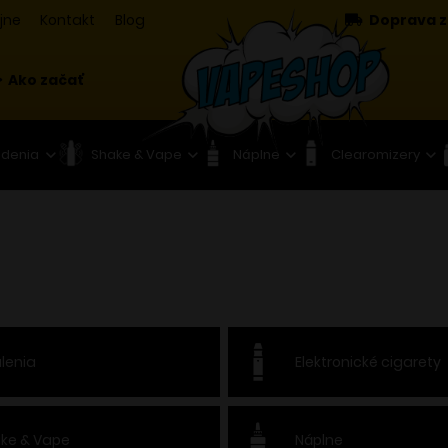
jne
Kontakt
Blog
Doprava z
Ako začať
adenia
Shake & Vape
Náplne
Clearomizery
lenia
Elektronické cigarety
ke & Vape
Náplne