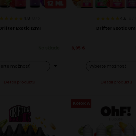
4.8
87
x
4.8
87
Drifter Exotic 12ml
Drifter Exotic 6m
Na sklade
6,95
€
o
Tento
Alternative:
Alternati
Detail produktu
Detail produktu
ukt
produkt
má
ero
viacero
Kolok A
ntov.
variantov.
osti
Možnosti
si
ete
môžete
ať
vybrať