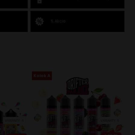
% Akcie
Kolok A
VARIANTY: 4
VARIANTY: 6