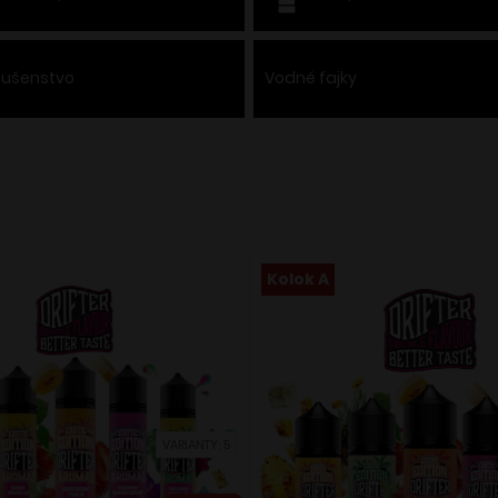
slušenstvo
Vodné fajky
Kolok A
VARIANTY: 5