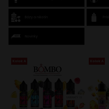
Bázy a nikotín
Prí
Novinky
Kolok A
Kolok A
VARIANTY: 13