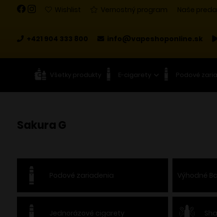
Wishlist
Vernostný program
Naše preda
+421 904 333 800
info@vapeshoponline.sk
Všetky produkty
E-cigarety
Podové zari
Sakura G
Podové zariadenia
Výhodné Ba
Jednorázové cigarety
Sha