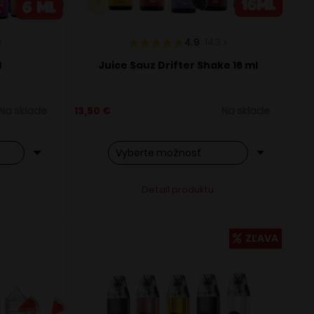
x
4.9
143
x
l
Juice Sauz Drifter Shake 16 ml
Na sklade
13,50
€
Na sklade
Tento
ve:
Alternative:
Detail produktu
produkt
má
viacero
ZĽAVA
variantov.
Možnosti
si
môžete
vybrať