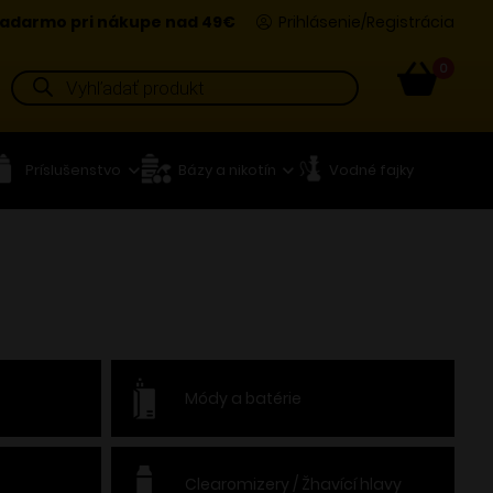
adarmo pri nákupe nad 49€
Prihlásenie/Registrácia
0
Products
search
Príslušenstvo
Bázy a nikotín
Vodné fajky
Módy a batérie
Clearomizery / Žhavící hlavy