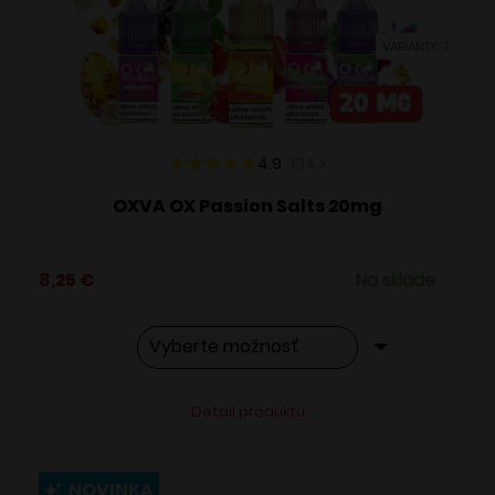
vybrať
VARIANTY: 7
na
stránke
produktu.
4.9
134
x
OXVA OX Passion Salts 20mg
8,25
€
Na sklade
Tento
Alternative:
Detail produktu
produkt
má
viacero
NOVINKA