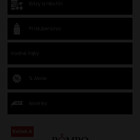
Bázy a nikotín
Príslušenstvo
Vodné fajky
% Akcie
Novinky
Kolok A