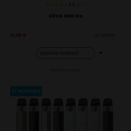
4.9
217
x
OXVA Xlim Go
12,95
€
Na sklade
Tento
Alternative:
Detail produktu
produkt
má
viacero
NOVINKA
variantov.
Možnosti
si
môžete
vybrať