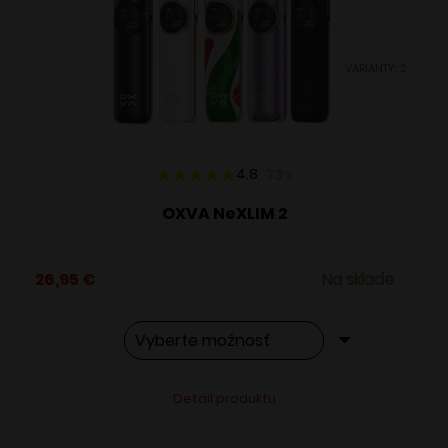
môžete
vybrať
VARIANTY: 2
na
stránke
produktu.
4.8
73
x
OXVA NeXLIM 2
26,95
€
Na sklade
Tento
Alternative:
Detail produktu
produkt
má