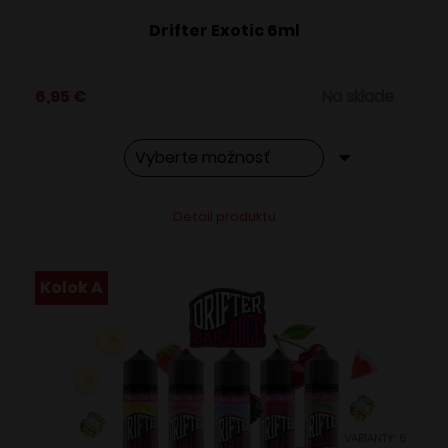
Drifter Exotic 6ml
6,95
€
Na sklade
Tento
Alternative:
Detail produktu
produkt
má
viacero
Kolok A
variantov.
Možnosti
si
môžete
vybrať
VARIANTY: 6