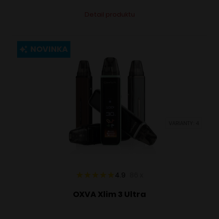
Tento
Alternative:
Detail produktu
produkt
má
viacero
NOVINKA
variantov.
Možnosti
si
môžete
vybrať
VARIANTY: 4
na
stránke
produktu.
4.9
86
x
OXVA Xlim 3 Ultra