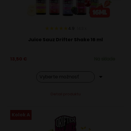
na
stránke
produktu.
4.9
143
x
Juice Sauz Drifter Shake 16 ml
13,50
€
Na sklade
Tento
Alternative:
Detail produktu
produkt
má
viacero
Kolok A
variantov.
Možnosti