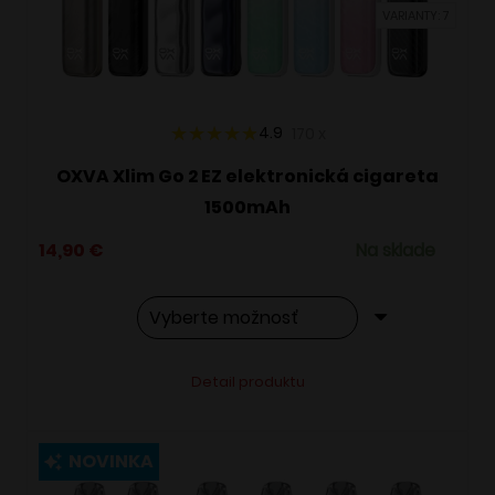
VARIANTY: 7
na
stránke
produktu.
4.9
170
x
OXVA Xlim Go 2 EZ elektronická cigareta
1500mAh
14,90
€
Na sklade
Tento
Alternative:
Detail produktu
produkt
má
viacero
NOVINKA
variantov.