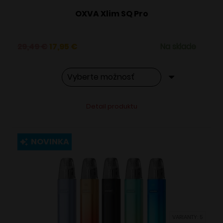
OXVA Xlim SQ Pro
Pôvodná
Aktuálna
29,49
€
17,95
€
Na sklade
cena
cena
bola:
je:
29,49 €.
17,95 €.
Tento
Alternative:
Detail produktu
produkt
má
viacero
NOVINKA
variantov.
Možnosti
si
môžete
vybrať
VARIANTY: 5