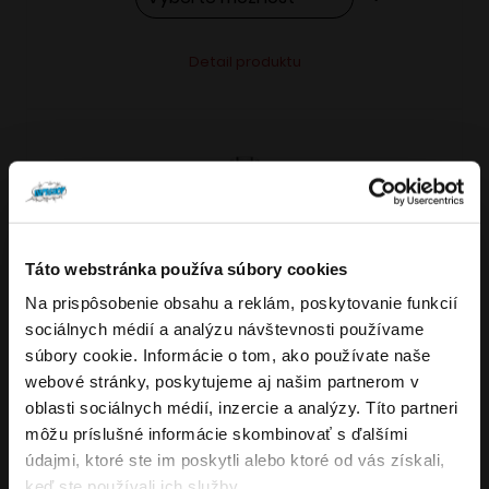
Tento
Alternative:
Detail produktu
produkt
má
viacero
variantov.
Možnosti
si
môžete
Táto webstránka používa súbory cookies
vybrať
Na prispôsobenie obsahu a reklám, poskytovanie funkcií
VARIANTY: 7
Overenie veku
na
sociálnych médií a analýzu návštevnosti používame
stránke
súbory cookie. Informácie o tom, ako používate naše
produktu.
webové stránky, poskytujeme aj našim partnerom v
Musíte mať aspoň
18
rokov pre vstup.
oblasti sociálnych médií, inzercie a analýzy. Títo partneri
4.8
176
x
ÁNO
môžu príslušné informácie skombinovať s ďalšími
OXVA NeXLIM GO elektronická cigareta
údajmi, ktoré ste im poskytli alebo ktoré od vás získali,
NIE
keď ste používali ich služby.