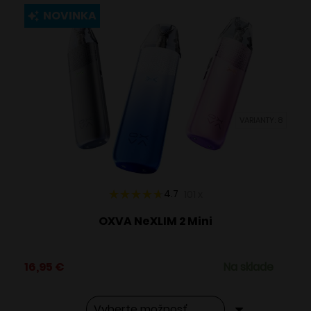
viacero
NOVINKA
variantov.
Možnosti
si
môžete
vybrať
VARIANTY: 8
na
stránke
produktu.
4.7
101
x
OXVA NeXLIM 2 Mini
16,95
€
Na sklade