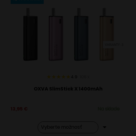
variantov.
Možnosti
si
môžete
vybrať
VARIANTY: 3
na
stránke
produktu.
4.9
108
x
OXVA SlimStick X 1400mAh
13,95
€
Na sklade