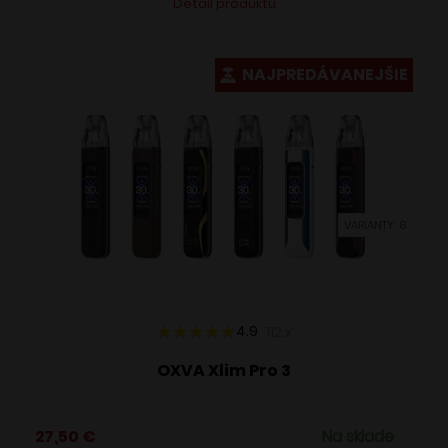
Detail produktu
produkt
má
viacero
NAJPREDÁVANEJŠIE
variantov.
Možnosti
si
môžete
vybrať
VARIANTY: 6
na
stránke
produktu.
4.9
112
x
OXVA Xlim Pro 3
27,50
€
Na sklade