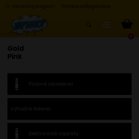
Vernostný program
Prihlásenie/Registrácia
0
Gold
Pink
Podové zariadenia
Výhodné Balenia
Elektronické cigarety