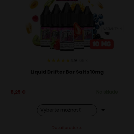
si
môžete
vybrať
VARIANTY: 4
na
stránke
produktu.
4.9
68
x
Liquid Drifter Bar Salts 10mg
8,25
€
Na sklade
Tento
Alternative:
Detail produktu
produkt