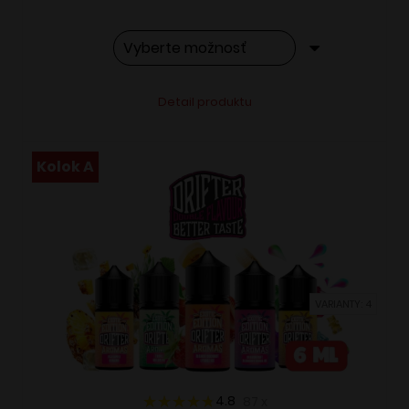
Tento
Alternative:
Detail produktu
produkt
má
viacero
Kolok A
variantov.
Možnosti
si
môžete
vybrať
VARIANTY: 4
na
stránke
produktu.
4.8
87
x