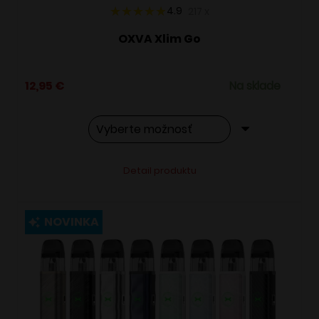
4.9
217
x
OXVA Xlim Go
12,95
€
Na sklade
Tento
Alternative:
Detail produktu
produkt
má
viacero
NOVINKA
variantov.
Možnosti
si
môžete
vybrať