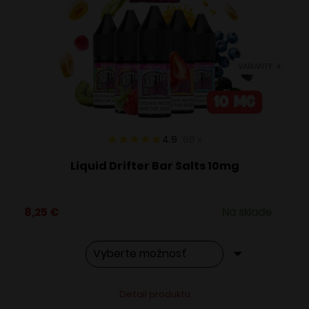
si
môžete
vybrať
VARIANTY: 4
na
stránke
produktu.
4.9
68
x
Liquid Drifter Bar Salts 10mg
8,25
€
Na sklade
Tento
Alternative:
Detail produktu
produkt