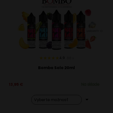
VARIANTY: 13
4.9
88
x
Bombo Solo 20ml
13,95
€
Na sklade
Tento
Alternative: