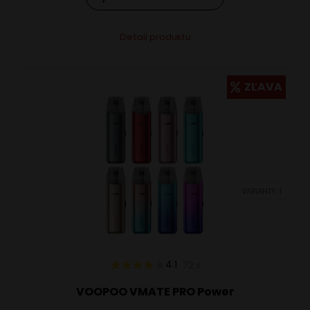
21,95 €.
17,50 €.
Tento
Alternative:
Detail produktu
produkt
má
viacero
ZĽAVA
variantov.
Možnosti
si
môžete
vybrať
VARIANTY: 1
na
stránke
produktu.
4.1
72
x
VOOPOO VMATE PRO Power