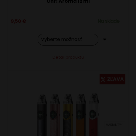
Ohf! Aroma 12 ml
9,50
€
Na sklade
Tento
Alternative:
Detail produktu
produkt
má
viacero
ZĽAVA
variantov.
Možnosti
si
môžete
vybrať
VARIANTY: 1
na