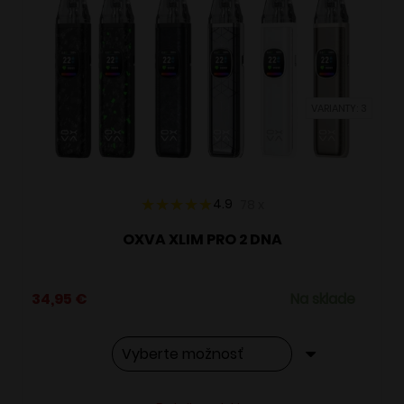
Možnosti
si
môžete
vybrať
VARIANTY: 3
na
stránke
produktu.
4.9
78
x
OXVA XLIM PRO 2 DNA
34,95
€
Na sklade
Tento
Alternative: