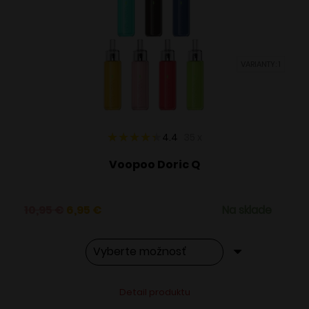
si
môžete
vybrať
VARIANTY: 1
na
stránke
produktu.
4.4
35
x
Voopoo Doric Q
Pôvodná
Aktuálna
10,95
€
6,95
€
Na sklade
cena
cena
bola:
je:
10,95 €.
6,95 €.
Tento
Alternative:
Detail produktu
produkt