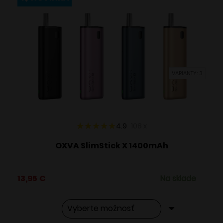
variantov.
Možnosti
si
môžete
vybrať
VARIANTY: 3
na
stránke
produktu.
4.9
108
x
OXVA SlimStick X 1400mAh
13,95
€
Na sklade