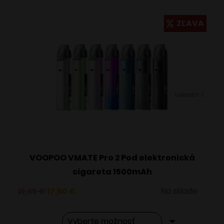
má
viacero
ZĽAVA
variantov.
Možnosti
si
môžete
vybrať
VARIANTY: 1
na
stránke
produktu.
VOOPOO VMATE Pro 2 Pod elektronická
cigareta 1500mAh
Pôvodná
Aktuálna
21,95
€
17,50
€
Na sklade
cena
cena
bola:
je: