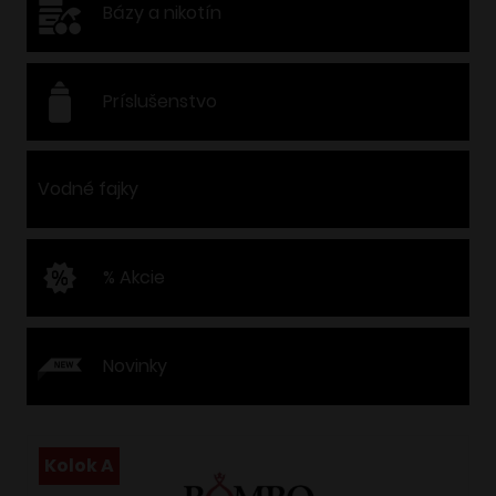
Bázy a nikotín
Príslušenstvo
Vodné fajky
% Akcie
Novinky
Kolok A