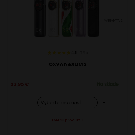
môžete
vybrať
VARIANTY: 2
na
stránke
produktu.
4.8
73
x
OXVA NeXLIM 2
26,95
€
Na sklade
Tento
Alternative:
Detail produktu
produkt
má