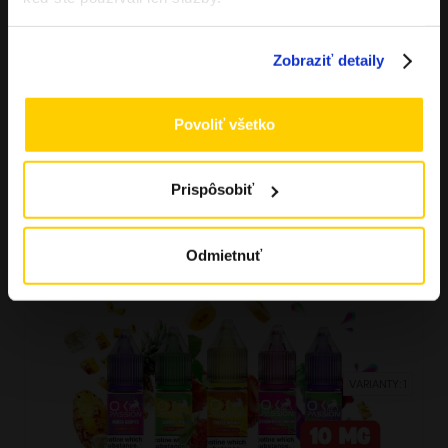
1800mAh
15,95
€
Na sklade
Zobraziť detaily
Povoliť všetko
Tento
Alternative:
Detail produktu
produkt
Prispôsobiť
má
viacero
Kolok A
variantov.
Odmietnuť
Možnosti
si
môžete
vybrať
VARIANTY: 1
na
stránke