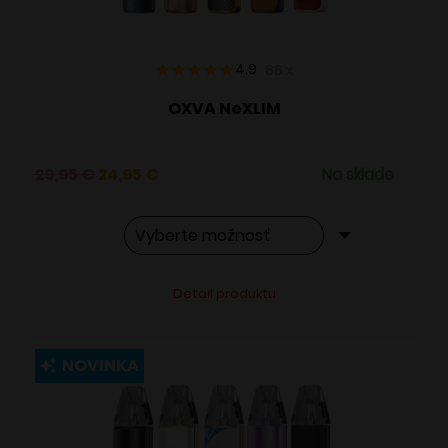
stránke
produktu.
4.9
88
x
OXVA NeXLIM
Pôvodná
Aktuálna
29,95
€
24,95
€
Na sklade
cena
cena
bola:
je:
29,95 €.
24,95 €.
Tento
Alternative:
Detail produktu
produkt
má
viacero
NOVINKA
variantov.
Možnosti
si