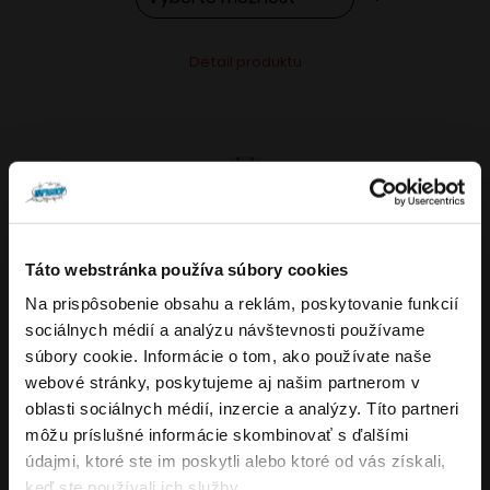
Tento
Alternative:
Detail produktu
produkt
má
viacero
variantov.
Možnosti
si
môžete
Táto webstránka používa súbory cookies
vybrať
Na prispôsobenie obsahu a reklám, poskytovanie funkcií
VARIANTY: 5
Overenie veku
na
sociálnych médií a analýzu návštevnosti používame
stránke
súbory cookie. Informácie o tom, ako používate naše
produktu.
webové stránky, poskytujeme aj našim partnerom v
Musíte mať aspoň
18
rokov pre vstup.
oblasti sociálnych médií, inzercie a analýzy. Títo partneri
4.8
176
x
ÁNO
môžu príslušné informácie skombinovať s ďalšími
OXVA NeXLIM GO elektronická cigareta
údajmi, ktoré ste im poskytli alebo ktoré od vás získali,
NIE
keď ste používali ich služby.