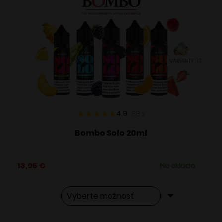
VARIANTY: 13
4.9
88
x
Bombo Solo 20ml
13,95
€
Na sklade
Tento
Alternative: