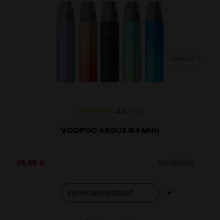
Možnosti
si
môžete
vybrať
VARIANTY: 5
na
stránke
produktu.
4.9
82
x
VOOPOO ARGUS G4 Mini
16,95
€
Na sklade
Tento
Alternative: