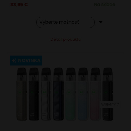
33,95
€
Na sklade
Tento
Alternative:
Detail produktu
produkt
má
viacero
NOVINKA
variantov.
Možnosti
si
môžete
vybrať
VARIANTY: 7
na
stránke
produktu.