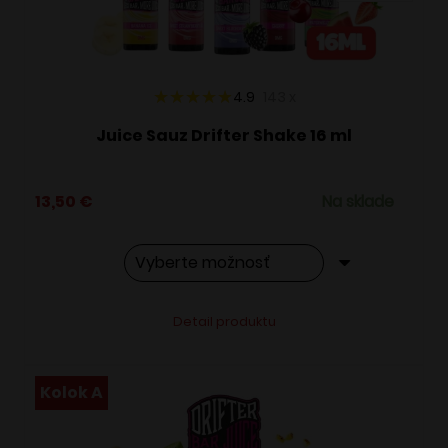
na
stránke
produktu.
4.9
143
x
Juice Sauz Drifter Shake 16 ml
13,50
€
Na sklade
Tento
Alternative:
Detail produktu
produkt
má
viacero
Kolok A
variantov.
Možnosti