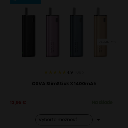
variantov.
Možnosti
si
môžete
vybrať
VARIANTY: 2
na
stránke
produktu.
4.9
108
x
OXVA SlimStick X 1400mAh
13,95
€
Na sklade