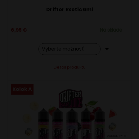
Drifter Exotic 6ml
6,95
€
Na sklade
Tento
Alternative:
Detail produktu
produkt
má
viacero
Kolok A
variantov.
Možnosti
si
môžete
vybrať
VARIANTY: 6