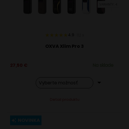
VARIANTY: 4
na
stránke
produktu.
4.9
112
x
OXVA Xlim Pro 3
27,50
€
Na sklade
Tento
Alternative:
Detail produktu
produkt
má
viacero
NOVINKA
variantov.