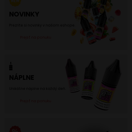
môžete
NOVINKY
vybrať
na
Prezrite si novinky v našom eshope.
stránke
Prejsť na ponuku
produktu.
NÁPLNE
Unikátne náplne na každý deň.
Prejsť na ponuku