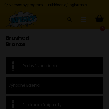
Vernostný program
Prihlásenie/Registrácia
0
Brushed
Bronze
Podové zariadenia
Výhodné Balenia
Elektronické cigarety