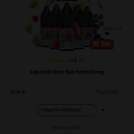
si
môžete
vybrať
VARIANTY: 3
na
stránke
produktu.
4.9
68
x
Liquid Drifter Bar Salts 10mg
8,25
€
Na sklade
Tento
Alternative:
Detail produktu
produkt