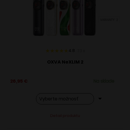
môžete
vybrať
VARIANTY: 2
na
stránke
produktu.
4.8
73
x
OXVA NeXLIM 2
26,95
€
Na sklade
Tento
Alternative:
Detail produktu
produkt
má