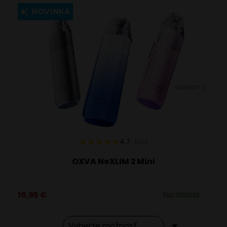
viacero
NOVINKA
variantov.
Možnosti
si
môžete
vybrať
VARIANTY: 2
na
stránke
produktu.
4.7
101
x
OXVA NeXLIM 2 Mini
16,95
€
Na sklade