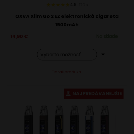
4.9
170
x
OXVA Xlim Go 2 EZ elektronická cigareta
1500mAh
14,90
€
Na sklade
Tento
Alternative:
Detail produktu
produkt
má
viacero
NAJPREDÁVANEJŠIE
variantov.
Možnosti
si
môžete
vybrať