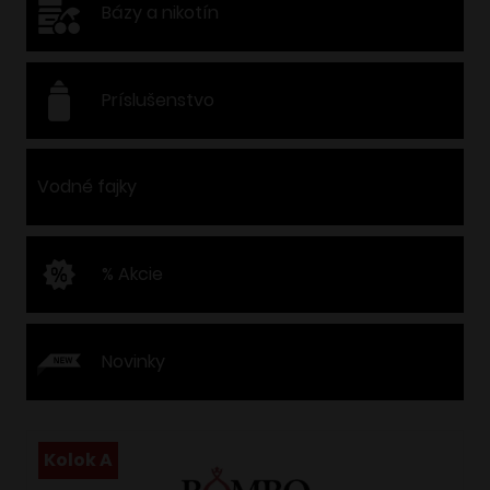
Bázy a nikotín
Príslušenstvo
Vodné fajky
% Akcie
Novinky
Kolok A