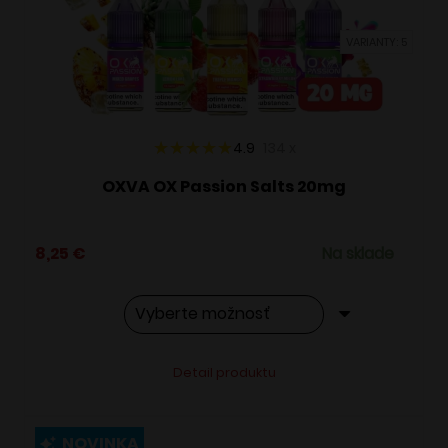
vybrať
VARIANTY: 5
na
stránke
produktu.
4.9
134
x
OXVA OX Passion Salts 20mg
8,25
€
Na sklade
Tento
Alternative:
Detail produktu
produkt
má
viacero
NOVINKA