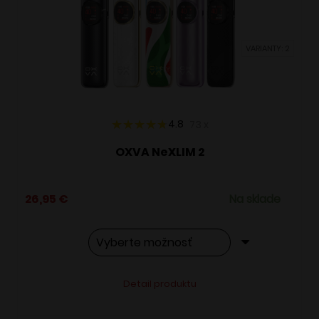
môžete
vybrať
VARIANTY: 2
na
stránke
produktu.
4.8
73
x
OXVA NeXLIM 2
26,95
€
Na sklade
Tento
Alternative:
Detail produktu
produkt
má