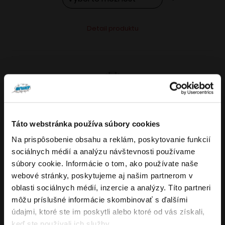
Tento
Alternative:
Detail produktu
produkt
má
viacero
variantov.
Možnosti
si
môžete
Táto webstránka používa súbory cookies
vybrať
Na prispôsobenie obsahu a reklám, poskytovanie funkcií
VARIANTY: 7
Overenie veku
na
sociálnych médií a analýzu návštevnosti používame
stránke
súbory cookie. Informácie o tom, ako používate naše
produktu.
webové stránky, poskytujeme aj našim partnerom v
Musíte mať aspoň
18
rokov pre vstup.
oblasti sociálnych médií, inzercie a analýzy. Títo partneri
4.8
176
x
ÁNO
môžu príslušné informácie skombinovať s ďalšími
OXVA NeXLIM GO elektronická cigareta
údajmi, ktoré ste im poskytli alebo ktoré od vás získali,
NIE
keď ste používali ich služby.