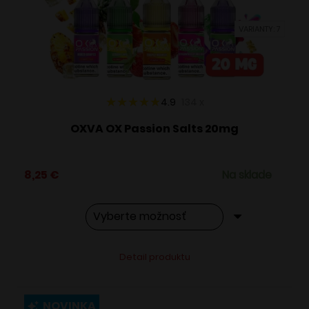
vybrať
VARIANTY: 7
na
stránke
produktu.
4.9
134
x
OXVA OX Passion Salts 20mg
8,25
€
Na sklade
Tento
Alternative:
Detail produktu
produkt
má
viacero
NOVINKA