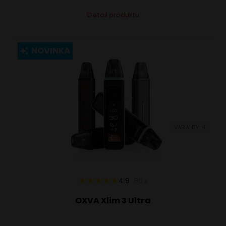
Tento
Alternative:
Detail produktu
produkt
má
viacero
NOVINKA
variantov.
Možnosti
si
môžete
vybrať
VARIANTY: 4
na
stránke
produktu.
4.9
86
x
OXVA Xlim 3 Ultra