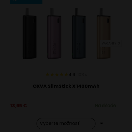
variantov.
Možnosti
si
môžete
vybrať
VARIANTY: 3
na
stránke
produktu.
4.9
108
x
OXVA SlimStick X 1400mAh
13,95
€
Na sklade