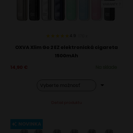
VARIANTY: 7
na
stránke
produktu.
4.9
170
x
OXVA Xlim Go 2 EZ elektronická cigareta
1500mAh
14,90
€
Na sklade
Tento
Alternative:
Detail produktu
produkt
má
viacero
NOVINKA
variantov.