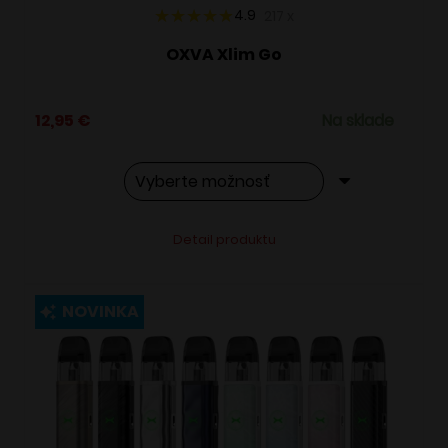
4.9
217
x
OXVA Xlim Go
12,95
€
Na sklade
Tento
Alternative:
Detail produktu
produkt
má
viacero
NOVINKA
variantov.
Možnosti
si
môžete
vybrať