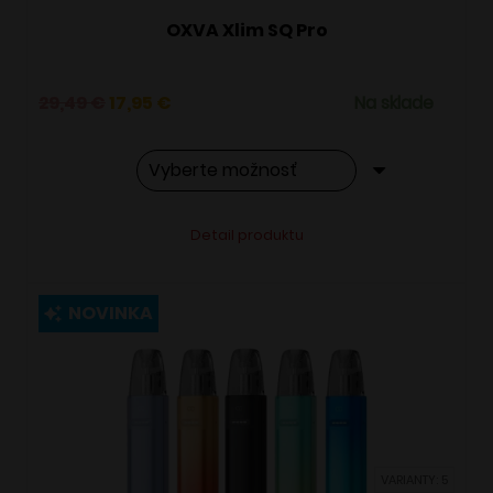
OXVA Xlim SQ Pro
Pôvodná
Aktuálna
29,49
€
17,95
€
Na sklade
cena
cena
bola:
je:
29,49 €.
17,95 €.
Tento
Alternative:
Detail produktu
produkt
má
viacero
NOVINKA
variantov.
Možnosti
si
môžete
vybrať
VARIANTY: 5