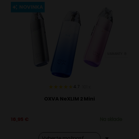
viacero
NOVINKA
variantov.
Možnosti
si
môžete
vybrať
VARIANTY: 8
na
stránke
produktu.
4.7
101
x
OXVA NeXLIM 2 Mini
16,95
€
Na sklade