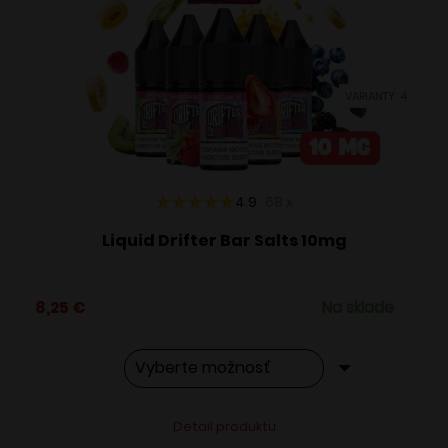
si
môžete
vybrať
VARIANTY: 4
na
stránke
produktu.
4.9
68
x
Liquid Drifter Bar Salts 10mg
8,25
€
Na sklade
Tento
Alternative:
Detail produktu
produkt