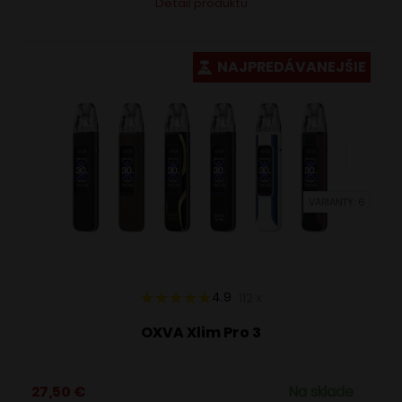
Detail produktu
produkt
má
viacero
NAJPREDÁVANEJŠIE
variantov.
Možnosti
si
môžete
vybrať
VARIANTY: 6
na
stránke
produktu.
4.9
112
x
OXVA Xlim Pro 3
27,50
€
Na sklade