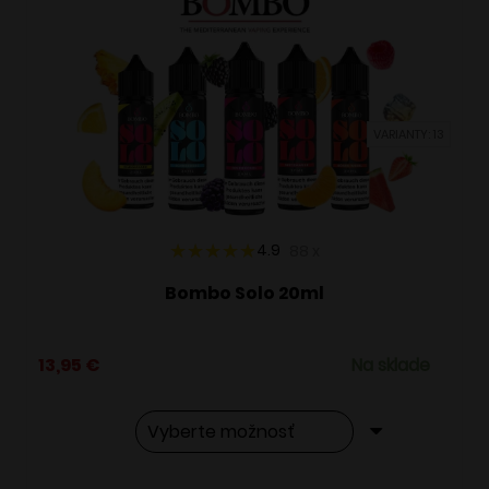
VARIANTY: 13
4.9
88
x
Bombo Solo 20ml
13,95
€
Na sklade
Tento
Alternative: