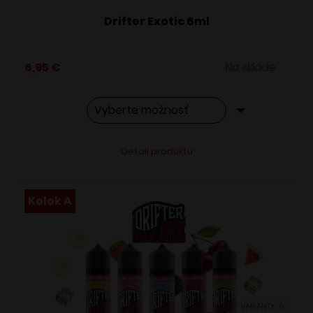
Drifter Exotic 6ml
6,95
€
Na sklade
Tento
Alternative:
Detail produktu
produkt
má
viacero
Kolok A
variantov.
Možnosti
si
môžete
vybrať
VARIANTY: 6