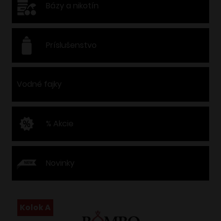
Bázy a nikotín
Príslušenstvo
Vodné fajky
% Akcie
Novinky
Kolok A