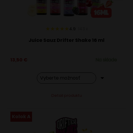
na
stránke
produktu.
4.9
143
x
Juice Sauz Drifter Shake 16 ml
13,50
€
Na sklade
Tento
Alternative:
Detail produktu
produkt
má
viacero
Kolok A
variantov.
Možnosti