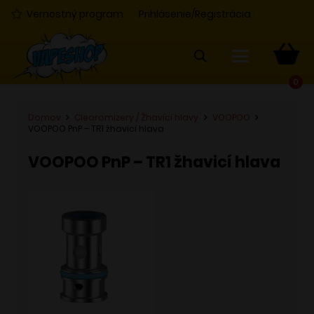
Vernostný program
Prihlásenie/Registrácia
0
Domov
Clearomizery / Žhavící hlavy
VOOPOO
VOOPOO PnP – TR1 žhavicí hlava
VOOPOO PnP – TR1 žhavicí hlava