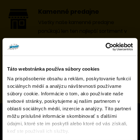
Kamenné predajne
Všetky naše kamenné predajne
ponúkajú len ten najlepší sortiment v
oblasti elektronických cigariet a
príslušenstva.
Vyškolený personál
Táto webstránka používa súbory cookies
Profesionálne vyškolení personál je
Na prispôsobenie obsahu a reklám, poskytovanie funkcií
Overenie veku
vám k dispozícii každý deň na všetkých
sociálnych médií a analýzu návštevnosti používame
našich prevádzkach.
súbory cookie. Informácie o tom, ako používate naše
webové stránky, poskytujeme aj našim partnerom v
Musíte mať aspoň
18
rokov pre vstup.
oblasti sociálnych médií, inzercie a analýzy. Títo partneri
ÁNO
môžu príslušné informácie skombinovať s ďalšími
údajmi, ktoré ste im poskytli alebo ktoré od vás získali,
JRJ Company, s.r.o.
NIE
keď ste používali ich služby.