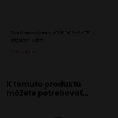
Zapaľovacia hlavica VOOPOO PnP – TR1 s
odporom 1,2ohm
Celý popis
K tomuto produktu
môžete potrebovať…