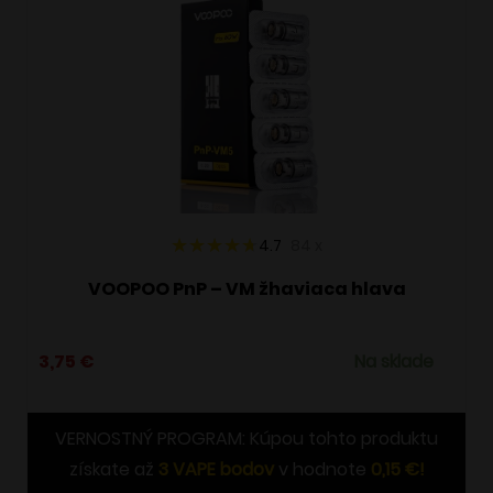
4.7
84
x
VOOPOO PnP – VM žhaviaca hlava
3,75
€
Na sklade
VERNOSTNÝ PROGRAM: Kúpou tohto produktu
získate až
3
VAPE bodov
v hodnote
0,15
€
!